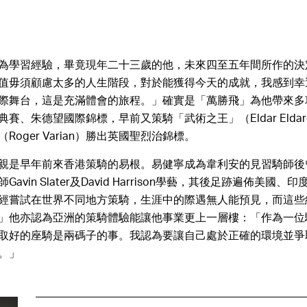
為學習經驗，畢竟現年二十三歲的他，未來四至五年間所作的決
值毋須顧慮太多的人生階段，對於能獲得今天的成就，我感到幸
際舞台，這是充滿體會的旅程。」確實是「萬勝飛」為他帶來多
賽、朱德望國際錦標，早前又策騎「武術之王」（Eldar Elda
oger Varian）勝出英國聖烈治錦標。
親是早年前來香港策騎的易根。易健寧成為韋利安的見習騎師後
vin Slater及David Harrison學藝，其後足跡遍佈美國
經嘗試在世界不同地方策騎，生涯中的際遇無人能預見，而這些
」他亦認為亞洲的策騎體驗能讓他事業更上一層樓：「作為一位
取好的座騎是兩碼子的事。我認為要讓自己處於正確的環境並爭
。」