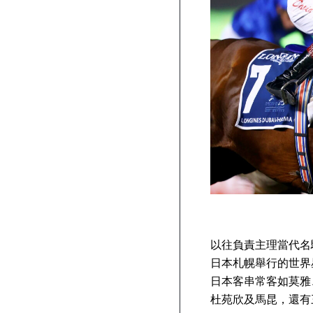
以往負責主理當代名駒「
日本札幌舉行的世界
日本客串常客如莫雅
杜苑欣及馬昆，還有