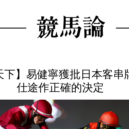
天下】易健寧獲批日本客串牌
仕途作正確的決定