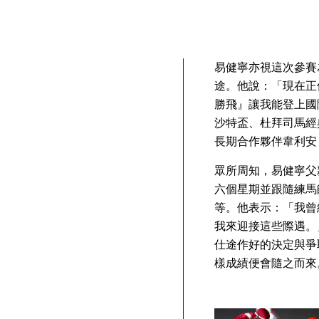
易健寧亦視這次參賽
途。他說：「現在正
勝飛』讓我能登上國
沙特盃、杜拜司馬經典
長期合作夥伴韋利安（R
眾所周知，易健寧父
六個星期並跟隨練馬師Ga
等。他表示：「我曾
我來迎接這些際遇。
仕途作好的決定與爭
樣成績便會隨之而來