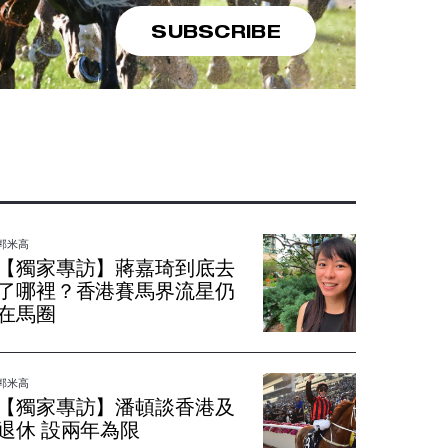
SUBSCRIBE
郭米高
【獨家專訪】蔣嘉琦到底去
了哪裡？香港賽馬界流星仍
在馬圈
郭米高
【獨家專訪】潘頓談香港及
退休 設兩年為限