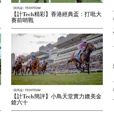
《競馬論》TECHTEAM
【計Tech精彩】香港經典盃：打吡大
賽前哨戰
《競馬論》TECHTEAM
【計Tech簡評】小鳥天堂實力媲美金
鎗六十