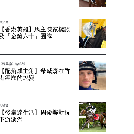
郭米高
【香港英雄】馬主陳家樑談
及「金鎗六十」團隊
《競馬論》編輯部
【配角成主角】希威森在香
港經歷的蛻變
莫瑾賢
【後韋達生活】周俊樂對抗
下游漩渦