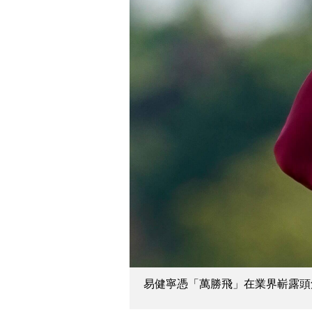
易健寧憑「萬勝飛」在業界嶄露頭角（圖片來