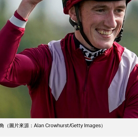
源：Alan Crowhurst/Getty Images）