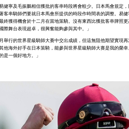
易健寧及毛振鵬相信獲批的客串時段將會較少。日本馬會規定，
著客串騎師們要就日本馬會所提供的時段作時間表的調整。易健
最終獲得機會於十二月在當地策騎。沒有東西比獲批客串牌照更
國際舞台表現超卓，很興奮能夠參與其中。」
月舉行的世界星級騎師大賽中交出成績，但這無阻他期望實現再
其他海外好手在日本策騎，能參與世界星級騎師大賽是我的榮幸
的是一個好地方。」