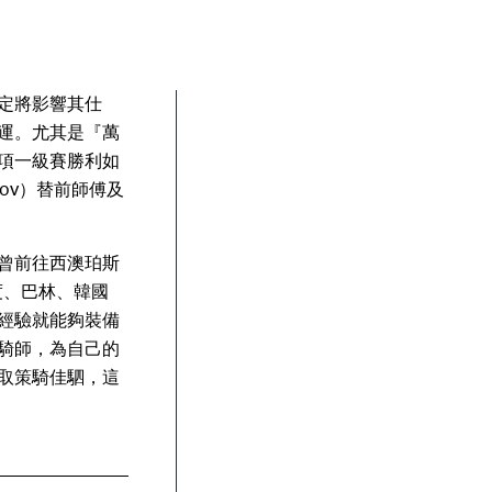
定將影響其仕
運。尤其是『萬
項一級賽勝利如
rov）替前師傅及
曾前往西澳珀斯
、印度、巴林、韓國
經驗就能夠裝備
騎師，為自己的
取策騎佳駟，這