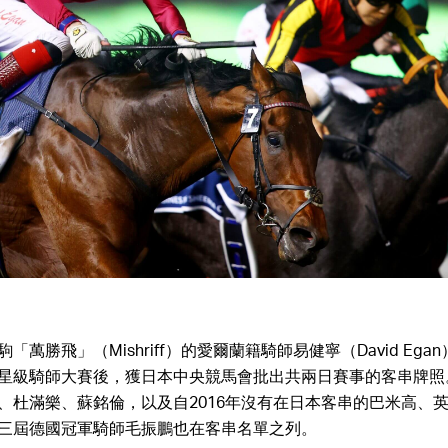
萬勝飛」（Mishriff）的愛爾蘭籍騎師易健寧（David Ega
星級騎師大賽後，獲日本中央競馬會批出共兩日賽事的客串牌照
、杜滿樂、蘇銘倫，以及自2016年沒有在日本客串的巴米高、
三屆德國冠軍騎師毛振鵬也在客串名單之列。