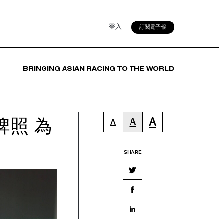
登入
訂閱電子報
BRINGING ASIAN RACING TO THE WORLD
照 為
A
A
A
SHARE