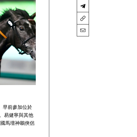
n）早前參加位於
。易健寧與其他
英國馬壇神鵰俠侶