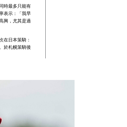
同時最多只能有
寧表示：「我早
高興，尤其是過
次在日本策騎：
。於札幌策騎後