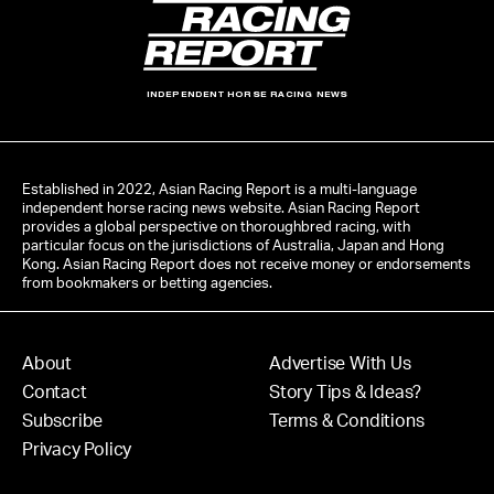
INDEPENDENT HORSE RACING NEWS
Established in 2022, Asian Racing Report is a multi-language
independent horse racing news website. Asian Racing Report
provides a global perspective on thoroughbred racing, with
particular focus on the jurisdictions of Australia, Japan and Hong
Kong. Asian Racing Report does not receive money or endorsements
from bookmakers or betting agencies.
About
Advertise With Us
Contact
Story Tips & Ideas?
Subscribe
Terms & Conditions
Privacy Policy