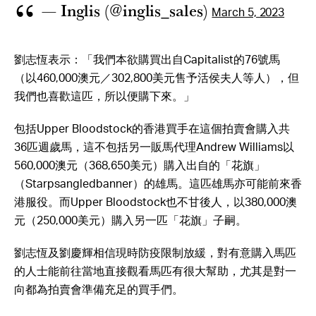
— Inglis (@inglis_sales)
March 5, 2023
劉志恆表示：「我們本欲購買出自Capitalist的76號馬
（以460,000澳元／302,800美元售予活侯夫人等人），但
我們也喜歡這匹，所以便購下來。」
包括Upper Bloodstock的香港買手在這個拍賣會購入共
36匹週歲馬，這不包括另一販馬代理Andrew Williams以
560,000澳元（368,650美元）購入出自的「花旗」
（Starpsangledbanner）的雄馬。這匹雄馬亦可能前來香
港服役。而Upper Bloodstock也不甘後人，以380,000澳
元（250,000美元）購入另一匹「花旗」子嗣。
劉志恆及劉慶輝相信現時防疫限制放緩，對有意購入馬匹
的人士能前往當地直接觀看馬匹有很大幫助，尤其是對一
向都為拍賣會準備充足的買手們。