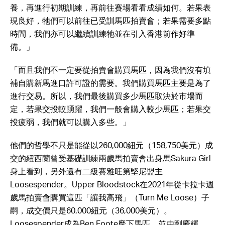
養，再進行初期訓練，再前往賽場看看成績如何。若果表
現良好，牠們可以前往已受訓馬匹拍賣會；若果需要多點
時間，我們亦可以繼續訓練牠並在引入香港前作好準
備。」
「而且我們不一定要從拍賣會購買馬匹，因為我們沒有填
補自購新馬進口許可證的需要。我們購買馬匹主要是為了
進行交易。所以，我們最後購買多少馬匹取決於市場而
定，若果交投較踴躍，我們一般會購入較少馬匹；若果交
投疲弱，我們就可以購入多些。」
他們的哲學不只是能從以260,000紐元（158,750美元）成
交的紐西蘭曾受基礎訓練兩歲馬拍賣會出身馬Sakura Girl
身上看到，另外還有二級賽雅旺第堅尼盟主
Loosespender。Upper Bloodstock在2021年從卡拉卡週
歲馬拍賣會購買這匹「讓我高飛」（Turn Me Loose）子
嗣，成交價只是60,000紐元（36,000美元）。
Loosespender成為Ben Foote麾下馬匹，並由劉慶輝、