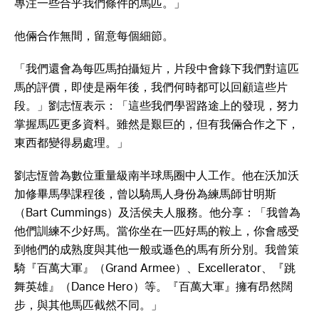
專注一些合乎我們條件的馬匹。」
他倆合作無間，留意每個細節。
「我們還會為每匹馬拍攝短片，片段中會錄下我們對這匹
馬的評價，即使是兩年後，我們何時都可以回顧這些片
段。」劉志恆表示：「這些我們學習路途上的發現，努力
掌握馬匹更多資料。雖然是艱巨的，但有我倆合作之下，
東西都變得易處理。」
劉志恆曾為數位重量級南半球馬圈中人工作。他在沃加沃
加修畢馬學課程後，曾以騎馬人身份為練馬師甘明斯
（Bart Cummings）及活侯夫人服務。他分享：「我曾為
他們訓練不少好馬。當你坐在一匹好馬的鞍上，你會感受
到牠們的成熟度與其他一般或遜色的馬有所分別。我曾策
騎『百萬大軍』（Grand Armee）、Excellerator、『跳
舞英雄』（Dance Hero）等。『百萬大軍』擁有昂然闊
步，與其他馬匹截然不同。」