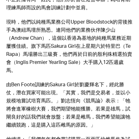
理練馬師而設的馬會訓練計劃中並肩。
現時，他們以純種馬業務公司Upper Bloodstock的背後推
手為澳紐馬壇所熟悉。連同他們的業務伙伴陳少山
（Andrew Chan），這個以香港為基地的純種馬業務近期
屢獲佳績。旗下馬匹Sakura Girl在上星期六於特里巴（Te
Rapa）馬場勝出三級賽，他們再於日前的殷利殊精選拍賣
會（Inglis Premier Yearling Sale）大手購入12匹週歲
馬。
由Ben Foote訓練的Sakura Girl於劉慶輝名下，經此勝
仗，潛在買家可能出現。「其實，我們是交易者，並以小
規模地嘗試培育馬匹。」劉志恆向《競馬論》表示：「牠
將會進軍橡樹大賽，我們期望牠能獲勝。若果是雄馬，試
閘良好的話我們就會放盤；若果是雌馬，我們希望能讓牠
繼續競跑，這是購入這匹雌馬的原因。」