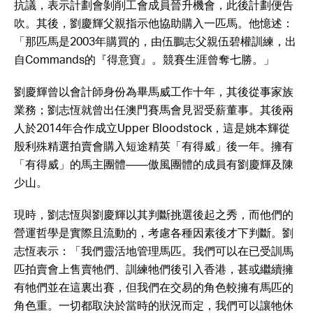
抗議，表示計劃會剝削工會成員晉升機會，此後計劃便告
吹。其後，劉慶輝父親指示他協助購入一匹馬。他憶述：
「那匹馬是2003年購買的，由伍鵬志父親伍碧權訓練，出
自Commands的『得意寶』。競賽生涯曾奪七勝。」
劉慶輝曾以會計師身份為畢馬威工作十年，其後從事家族
業務；劉志恆就曾出任澳門賽馬會見習受薪董事。其後兩
人於2014年合作成立Upper Bloodstock，這是姚本輝從
殷利殊精選拍賣會購入短途精英「有得威」後一年。擁有
「有得威」的馬主團體——傲風團體的成員有劉慶輝及陳
少山。
現時，劉志恆與劉慶輝以其判斷挑選後起之秀，而他們的
營運哲學是實際且流動的，考慮各種因素後才下判斷。劉
志恆表示：「我們靈活地管理馬匹。我們可以在已受訓馬
匹拍賣會上售賣牠們、訓練牠們後引入香港，甚或繼續擁
有牠們並在這裏出賽，但我們在交易的角色較擁有馬匹的
角色重。一切都取決於當時的狀況而定，我們可以讓牠休