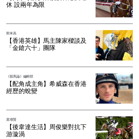
休 設兩年為限
郭米高
【香港英雄】馬主陳家樑談及
「金鎗六十」團隊
《競馬論》編輯部
【配角成主角】希威森在香港
經歷的蛻變
莫瑾賢
【後韋達生活】周俊樂對抗下
游漩渦