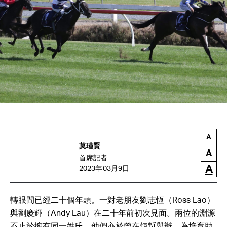
A
莫瑾賢
A
首席記者
A
2023年03月9日
轉眼間已經二十個年頭。一對老朋友劉志恆（Ross Lao）
與劉慶輝（Andy Lau）在二十年前初次見面。兩位的淵源
不止於擁有同一姓氏，他們亦於曾在短暫舉辦，為培育助