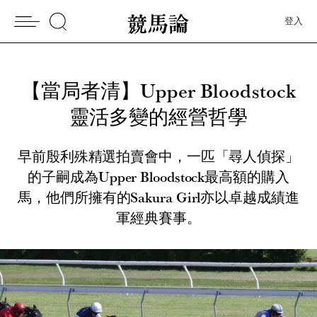
登入
【當局者清】Upper Bloodstock
靈活多變的經營哲學
早前殷利殊精選拍賣會中，一匹「尋人偵探」
的子嗣成為Upper Bloodstock最高額的購入
馬，他們所擁有的Sakura Girl亦以卓越成績進
軍經典賽事。