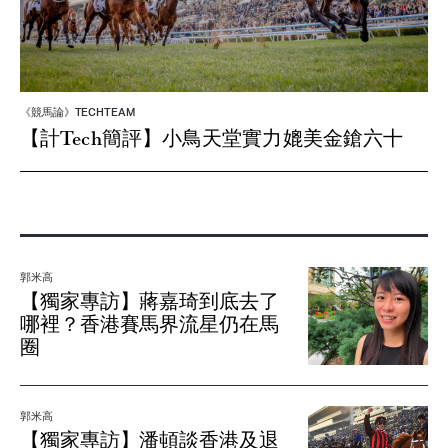
《競馬論》TECHTEAM
【計Tech簡評】小鳥天堂實力媲美金鎗六十
郭米高
【獨家專訪】蔣嘉琦到底去了
哪裡？香港賽馬界流星仍在馬
圈
郭米高
【獨家專訪】潘頓談香港及退