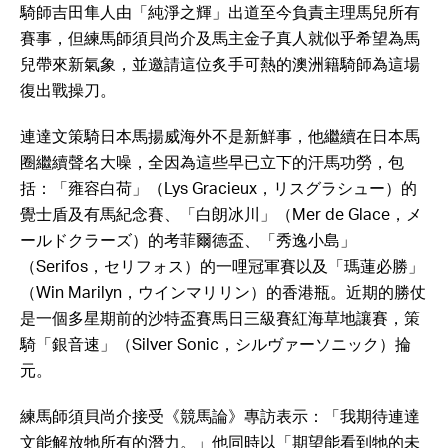
騎師吉田隼人由「純淨之輝」出道至今負責主理馬兒所有
賽事，但練馬師須貝尚介及馬主金子真人就似乎希望為馬
兒帶來新氣象，並邀請這位炙手可熱的澳洲籍騎師為這場
復出戰操刀。
連達文策騎日本馬揚威海外不是新鮮事，他繼續在日本馬
圈繼續聲名大噪，全因為這些早已立下的汗馬功勞，包
括：「雍容白荷」（Lys Gracieux，リスグラシュー）的
覺士盾及有馬紀念賽、「白朗冰川」（Mer de Glace，メ
ールドクラーズ）的考菲爾德盃、「秀逸小島」
（Serifos，セリフォス）的一哩冠軍賽以及「瑪蓮必勝」
（Win Marilyn，ウインマリリン）的香港瓶。近期的勝仗
是一個多星期前的沙特盃賽馬日三級賽紅海草地讓賽，策
騎「銀音速」（Silver Sonic，シルヴァーソニック）掄
元。
練馬師須貝尚介接受《競馬論》專訪表示：「我期待連達
文能解放牠所有的潛力。」他同時以「期望能看到牠的未