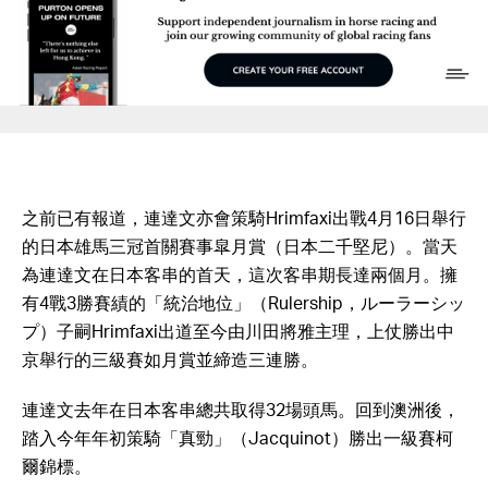
之前已有報道，連達文亦會策騎
Hrimfaxi出戰4月16日舉行
的日本雄馬三冠首關賽事皐月賞（日本二千堅尼）。當天
為
連達文在日本客串的首天，這次客串期長達兩個月。擁
有4戰3勝賽績的「統治地位」（Rulership，ルーラーシッ
プ）子嗣
Hrimfaxi出道至今由川田將雅主理，上仗勝出中
京舉行的三級賽如月賞並締造三連勝。
連達文去年在日本客串總共取得32場頭馬。回到澳洲後，
踏入今年年初策騎「真勁」（Jacquinot）勝出一級賽柯
爾錦標。