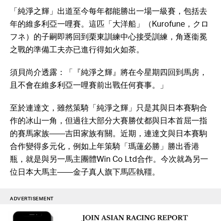
「純淨之輝」出道至今每年都能勝出一場一級賽，包括去
年的維多利亞一哩賽。這匹「大洋船」（Kurofune，クロ
フネ）的子嗣即將回到栗東訓練中心接受訓練，角逐衞冕
之戰的準備工夫亦已進行得如火如荼。
須貝尚介透露：「『純淨之輝』將在今星期四回到馬房，
且不會在維多利亞一哩賽前出戰任何賽事。」
至於連達文，雖然策騎「純淨之輝」只是其與日本賽駒合
作的冰山一角，但過往大部分大賽勝仗都與日本首屈一指
的賽馬家族——吉田家族有關。近期，連達文與日本賽駒
合作變得多元化，例如上年策騎「瑪蓮必勝」勝出香港
瓶，就是與另一馬主團體Win Co Ltd合作。今次就為另一
位日本大馬主——金子真人旗下馬匹執韁。
ADVERTISEMENT