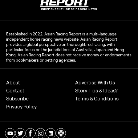
INDEPENDENT HORSE RACING NEWS
Established in 2022, Asian Racing Report is a multi-language
independent horse racing news website. Asian Racing Report
provides a global perspective on thoroughbred racing, with
particular focus on the jurisdictions of Australia, Japan and Hong
Kong. Asian Racing Report does not receive money or endorsements
from bookmakers or betting agencies.
About
Advertise With Us
Contact
Story Tips & Ideas?
Subscribe
Terms & Conditions
Privacy Policy