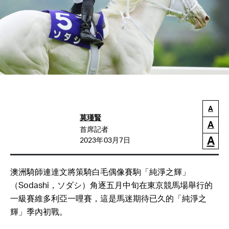
A
莫瑾賢
A
首席記者
A
2023年03月7日
澳洲騎師連達文將策騎白毛偶像賽駒「純淨之輝」
（Sodashi，ソダシ）角逐五月中旬在東京競馬場舉行的
一級賽維多利亞一哩賽，這是馬迷期待已久的「純淨之
輝」季內初戰。