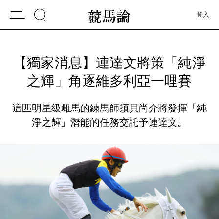
登入
【獨家消息】連達文將策「純淨
之輝」角逐維多利亞一哩賽
這匹明星級雌馬的練馬師須貝尚介將發揮「純
淨之輝」潛能的任務交託予連達文。