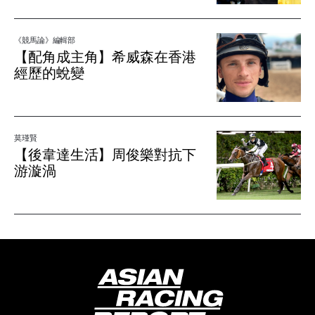
《競馬論》編輯部
【配角成主角】希威森在香港
經歷的蛻變
莫瑾賢
【後韋達生活】周俊樂對抗下
游漩渦