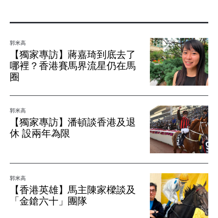
郭米高
【獨家專訪】蔣嘉琦到底去了
哪裡？香港賽馬界流星仍在馬
圈
郭米高
【獨家專訪】潘頓談香港及退
休 設兩年為限
郭米高
【香港英雄】馬主陳家樑談及
「金鎗六十」團隊