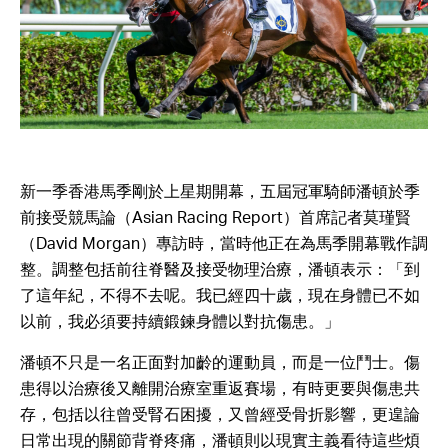
新一季香港馬季剛於上星期開幕，五屆冠軍騎師潘頓於季
前接受競馬論（Asian Racing Report）首席記者莫瑾賢
（David Morgan）專訪時，當時他正在為馬季開幕戰作調
整。調整包括前往脊醫及接受物理治療，潘頓表示：「到
了這年紀，不得不去呢。我已經四十歲，現在身體已不如
以前，我必須要持續鍛鍊身體以對抗傷患。」
潘頓不只是一名正面對加齡的運動員，而是一位鬥士。傷
患得以治療後又離開治療室重返賽場，有時更要與傷患共
存，包括以往曾受腎石困擾，又曾經受骨折影響，更遑論
日常出現的關節背脊疼痛，潘頓則以現實主義看待這些煩