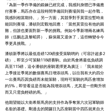
「為新一季作準備的鍛鍊已經完成，我感到身體已準備應
付賽事，馬匹亦在這段時間準備回到賽場與我一起作戰，
我感到相當期待。」另一方面，其競爭對手莫雷拉暫時未
能回到賽場，潘頓則宏觀地回應：「當然莫雷拉有他的困
難，但誰也要面對新一季的挑戰。例如今季新增兩名練馬
師（伍鵬志及黎昭昇），蘇保羅又退休了，這些轉變令今
季更具挑戰。」
潘頓新季將以最低造磅120磅接受策騎聘約（可容許超多2
磅），即至少可策騎118磅賽駒。由於馬會將最低負磅調
高至115磅，這令潘頓的座騎選擇更為廣泛：「我未能於
上季接近季尾的數個賽馬日增添頭馬，以往我有大約四分
一出賽馬匹因負磅而未能策騎，現時可策騎的馬匹會增加
約5%，即管看這是否能為我增添頭馬，尤其是一些剛升班
而又只需負輕磅的馬。」
他期望能以大衛希斯馬房的支持作為爭奪第六次冠軍騎師
名銜的基礎。剛過去的開鑼日九匹座騎當中四匹就來自大