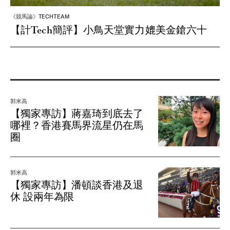
《競馬論》TECHTEAM
【計Tech簡評】小鳥天堂實力媲美金鎗六十
郭米高
【獨家專訪】蔣嘉琦到底去了
哪裡？香港賽馬界流星仍在馬
圈
郭米高
【獨家專訪】潘頓談香港及退
休 設兩年為限