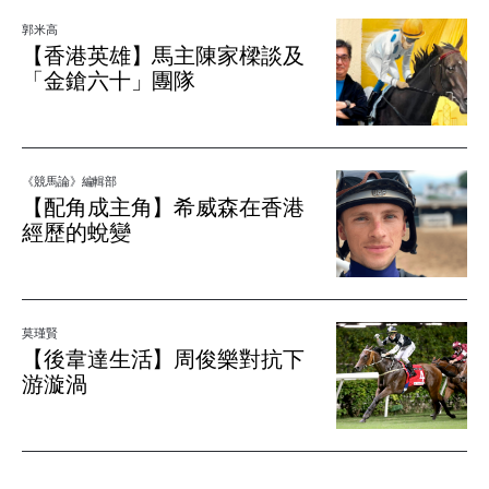
郭米高
【香港英雄】馬主陳家樑談及
「金鎗六十」團隊
《競馬論》編輯部
【配角成主角】希威森在香港
經歷的蛻變
莫瑾賢
【後韋達生活】周俊樂對抗下
游漩渦