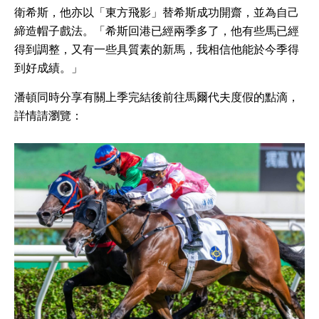
衛希斯，他亦以「東方飛影」替希斯成功開齋，並為自己
締造帽子戲法。「希斯回港已經兩季多了，他有些馬已經
得到調整，又有一些具質素的新馬，我相信他能於今季得
到好成績。」
潘頓同時分享有關上季完結後前往馬爾代夫度假的點滴，
詳情請瀏覽：