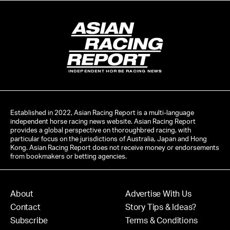
INDEPENDENT HORSE RACING NEWS
Established in 2022, Asian Racing Report is a multi-language
independent horse racing news website. Asian Racing Report
provides a global perspective on thoroughbred racing, with
particular focus on the jurisdictions of Australia, Japan and Hong
Kong. Asian Racing Report does not receive money or endorsements
from bookmakers or betting agencies.
About
Advertise With Us
Contact
Story Tips & Ideas?
Subscribe
Terms & Conditions