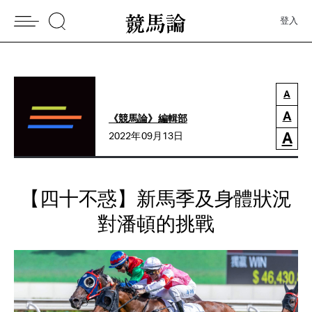
登入
A
A
《競馬論》編輯部
A
2022年09月13日
【四十不惑】新馬季及身體狀況
對潘頓的挑戰