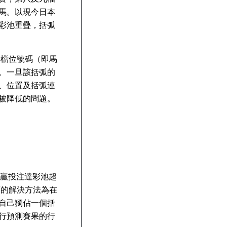
馬。以現今日本
彩池重疊，括弧
的檔位號碼（即馬
。一旦該括弧的
、位置及括弧連
被降低的問題。
獨贏投注達彩池超
度的解決方法為在
自己獨佔一個括
行預測賽果的行