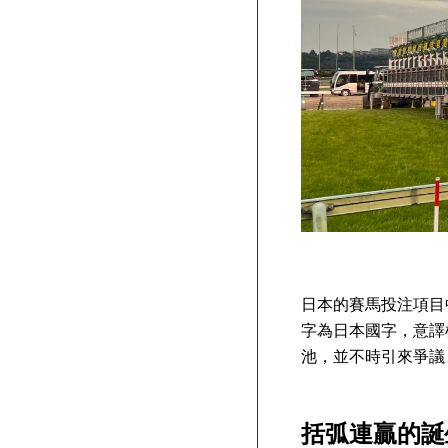
日本的賽馬投注項目
字為日本國字，意譯
池，並不時引來爭議
括弧連贏的誕