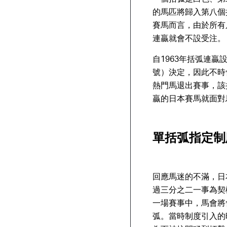
的馬匹將歸入第八個
賽馬而言，由於所有
連贏就會不設受注。
自1963年括弧連
號）決定，因此不時
熱門馬退出賽事，該
贏的日本賽馬就面對
單括弧指定制
回應馬迷的不滿，日本
過三分之二一事為契
一場賽事中，馬會將
弧。當時制度引入的