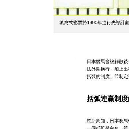
填寫式彩票於1990年進行先導計
日本競馬會被解散後
法外圍橫行，加上出
括弧的制度，並制定
括弧連贏制度
眾所周知，日本賽馬
一個括弧是白色、第