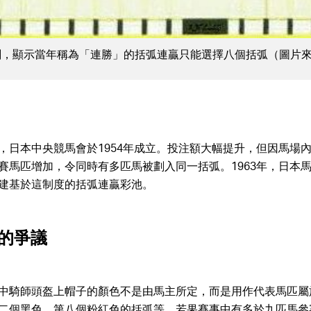
劃，顯示當年稱為「連勝」的括弧連贏只能選擇八個括弧（圖片來
，日本中央競馬會於1954年成立。投注額大幅提升，但因馬場
賽馬匹增加，令同時有多匹馬被劃入同一括弧。1963年，日本
建基於這制度的括弧連贏彩池。
的爭議
中騎師頭盔上帽子的顏色不是由馬主所定，而是用作代表馬匹屬
二個黑色、第八個粉紅色的括弧等。若果賽事中有多於九匹馬參