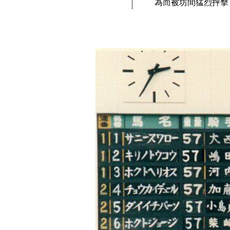
為而被坊間猛烈抨擊