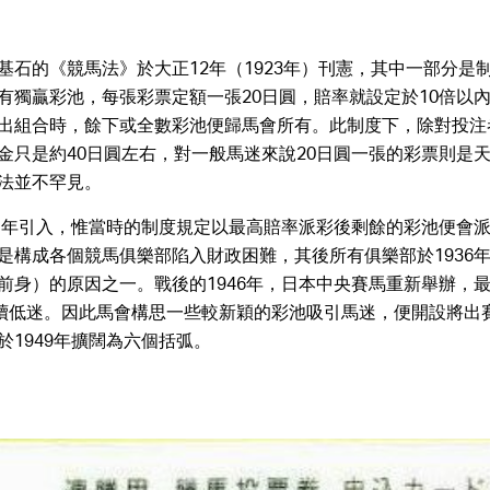
基石的《競馬法》於大正12年（1923年）刊憲，其中一部分是
有獨贏彩池，每張彩票定額一張20日圓，賠率就設定於10倍以內
出組合時，餘下或全數彩池便歸馬會所有。此制度下，除對投注
金只是約40日圓左右，對一般馬迷來說20日圓一張的彩票則是
法並不罕見。
31年引入，惟當時的制度規定以最高賠率派彩後剩餘的彩池便會
是構成各個競馬俱樂部陷入財政困難，其後所有俱樂部於1936
前身）的原因之一。戰後的1946年，日本中央賽馬重新舉辦，
持續低迷。因此馬會構思一些較新穎的彩池吸引馬迷，便開設將出
於1949年擴闊為六個括弧。