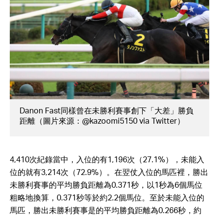
Danon Fast同樣曾在未勝利賽事創下「大差」勝負
距離（圖片來源：@kazoomi5150 via Twitter）
4,410次紀錄當中，入位的有1,196次（27.1%），未能入
位的就有3,214次（72.9%）。在翌仗入位的馬匹裡，勝出
未勝利賽事的平均勝負距離為0.371秒，以1秒為6個馬位
粗略地換算，0.371秒等於約2.2個馬位。至於未能入位的
馬匹，勝出未勝利賽事是的平均勝負距離為0.266秒，約