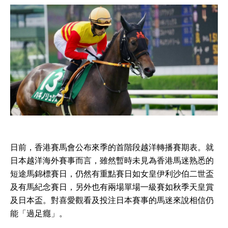
日前，香港賽馬會公布來季的首階段越洋轉播賽期表。就
日本越洋海外賽事而言，雖然暫時未見為香港馬迷熟悉的
短途馬錦標賽日，仍然有重點賽日如女皇伊利沙伯二世盃
及有馬紀念賽日，另外也有兩場單場一級賽如秋季天皇賞
及日本盃。對喜愛觀看及投注日本賽事的馬迷來說相信仍
能「過足癮」。