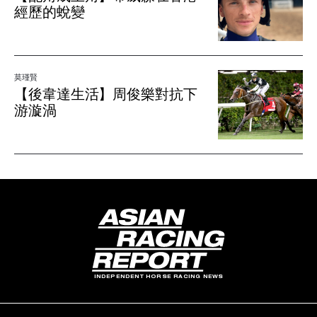
經歷的蛻變
莫瑾賢
【後韋達生活】周俊樂對抗下
游漩渦
INDEPENDENT HORSE RACING NEWS