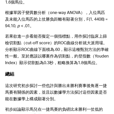
1.6個馬位。
根據單因子變異數分析（one-way ANOVA），入位馬匹
及未能入位馬匹的上仗勝負距離有顯著分別，F(1, 4408) =
94.10,
p
< .01。
若果欲進一步看能否擬定一個指標點，用作探討臨床上篩
檢切割點（cut-off score）的ROC曲線分析就大派用場。
分析顯示ROC曲線下面積為.60，顯示這種甄別方法的準確
性一般。至於應該以哪裏作為切割點，約登指數（Youden
Index）顯示切割點為0.3秒，粗略換算為1.8個馬位。
總結
這次研究初步探討一些也許與勝出未勝利賽事後角逐一捷
馬賽有關係的因素，並且以數據學方法探討這些因素是否
能在數據學上構成顯著分別。
初步結論顯示馬兒在一捷馬賽的負磅比未勝利一仗低的