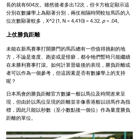
長的就有604次。雖然後者多出12次，但卡方檢定顯示這
分別在數據學上為顯著分別，兩仗相隔時間較短馬匹的入
位次數顯著較多，X^2 (1, N = 4,410) = 4.32,
p
= .04。
上仗勝負距離
未能在新馬賽事打開勝門的馬匹總有一些值得挑剔的地
方，不論是進度、跑姿或是怪癖，都令牠們暫時只能繼續
在未勝利賽事打滾。如何計算晉級後的表現，勝負距離或
者可以作為一個參考，但這因素是否有數據學上的支持
呢？
日本馬會的勝負距離官方數據一般以馬位及時間差來呈
現，但由於以馬位呈現的距離並非像香港般以頭馬作為指
標，因此只能以秒數（至小數點後一個位）作為量度勝負
距離的單位。