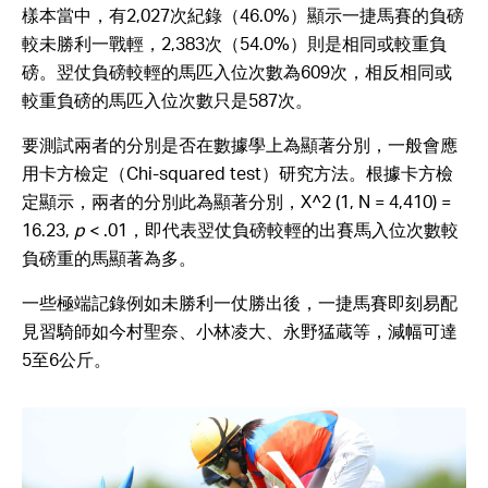
樣本當中，有2,027次紀錄（46.0%）顯示一捷馬賽的負磅
較未勝利一戰輕，2,383次（54.0%）則是相同或較重負
磅。翌仗負磅較輕的馬匹入位次數為609次，相反相同或
較重負磅的馬匹入位次數只是587次。
要測試兩者的分別是否在數據學上為顯著分別，一般會應
用卡方檢定（Chi-squared test）研究方法。根據卡方檢
定顯示，兩者的分別此為顯著分別，X^2 (1, N = 4,410) =
16.23,
p
< .01，即代表翌仗負磅較輕的出賽馬入位次數較
負磅重的馬顯著為多。
一些極端記錄例如未勝利一仗勝出後，一捷馬賽即刻易配
見習騎師如今村聖奈、小林凌大、永野猛蔵等，減幅可達
5至6公斤。