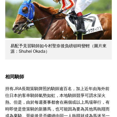
易配予見習騎師如今村聖奈後負磅頓時變輕（圖片來
源：Shuhei Okada）
相同騎師
持有JRA長期策騎牌照的騎師逾百名，加上近年由海外前
往日本的客串騎師氣勢如虹，本地騎師競爭可謂水深火
熱。但是，由於每週賽事都會在兩個或以上馬場舉行，有
時即使是曾策騎的新勝馬，也可能因為要為其他馬執韁而
成為棄騎。晉級後是否繼續由同一人執韁就成為馬迷另一