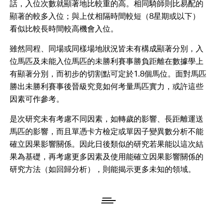
話，入位次數就顯著地比較重的高。相同騎師則比易配的
顯著的較多入位；與上仗相隔時間較短（8星期或以下）
看似比較長時間較高機會入位。
雖然同程、同場或同樣場地狀況皆未有構成顯著分別，入
位馬匹及未能入位馬匹的未勝利賽事勝負距離在數據學上
有顯著分別，而初步的切割點可定於1.8個馬位。面對馬匹
勝出未勝利賽事後晉級究竟如何考量馬匹實力，或許這些
因素可作參考。
是次研究未有考慮不同因素，如轉歲的影響、長距離運送
馬匹的影響，而且單憑卡方檢定或單因子變異數分析不能
確立因果影響關係。因此日後類似的研究若果能以這次結
果為基礎，再考慮更多因素及使用能確立因果影響關係的
研究方法（如回歸分析），則能揭示更多未知的領域。