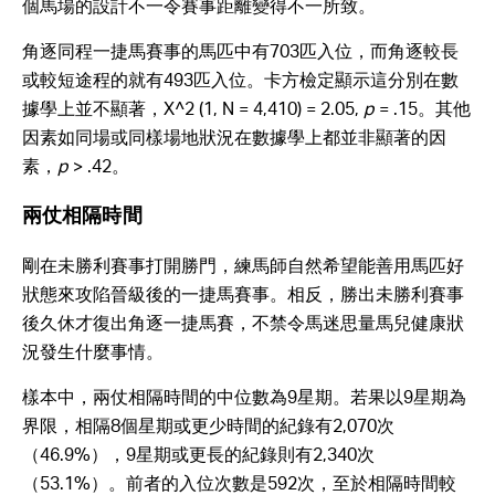
個馬場的設計不一令賽事距離變得不一所致。
角逐同程一捷馬賽事的馬匹中有703匹入位，而角逐較長
或較短途程的就有493匹入位。卡方檢定顯示這分別在數
據學上並不顯著，X^2 (1, N = 4,410) = 2.05,
p
= .15。其他
因素如同場或同樣場地狀況在數據學上都並非顯著的因
素，
p
> .42。
兩仗相隔時間
剛在未勝利賽事打開勝門，練馬師自然希望能善用馬匹好
狀態來攻陷晉級後的一捷馬賽事。相反，勝出未勝利賽事
後久休才復出角逐一捷馬賽，不禁令馬迷思量馬兒健康狀
況發生什麼事情。
樣本中，兩仗相隔時間的中位數為9星期。若果以9星期為
界限，相隔8個星期或更少時間的紀錄有2,070次
（46.9%），9星期或更長的紀錄則有2,340次
（53.1%）。前者的入位次數是592次，至於相隔時間較