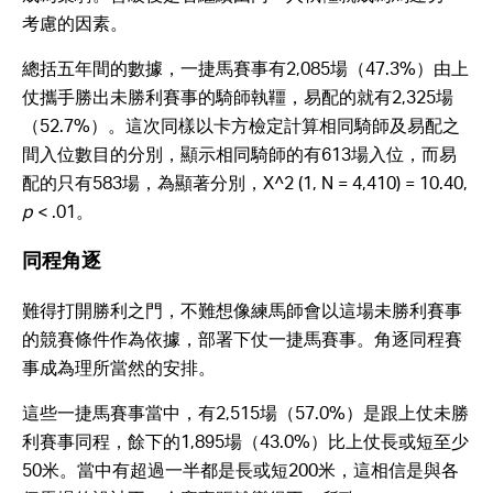
考慮的因素。
總括五年間的數據，一捷馬賽事有2,085場（47.3%）由上
仗攜手勝出未勝利賽事的騎師執韁，易配的就有2,325場
（52.7%）。這次同樣以卡方檢定計算相同騎師及易配之
間入位數目的分別，顯示相同騎師的有613場入位，而易
配的只有583場，為顯著分別，X^2 (1, N = 4,410) = 10.40,
p
< .01。
同程角逐
難得打開勝利之門，不難想像練馬師會以這場未勝利賽事
的競賽條件作為依據，部署下仗一捷馬賽事。角逐同程賽
事成為理所當然的安排。
這些一捷馬賽事當中，有2,515場（57.0%）是跟上仗未勝
利賽事同程，餘下的1,895場（43.0%）比上仗長或短至少
50米。當中有超過一半都是長或短200米，這相信是與各