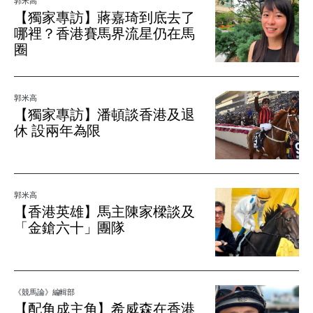
郭米高
【獨家專訪】蔣嘉琦到底去了
哪裡？香港賽馬界流星仍在馬
圈
郭米高
【獨家專訪】潘頓談香港及退
休 設兩年為限
郭米高
【香港英雄】馬主陳家樑談及
「金鎗六十」團隊
《競馬論》編輯部
【配角成主角】希威森在香港