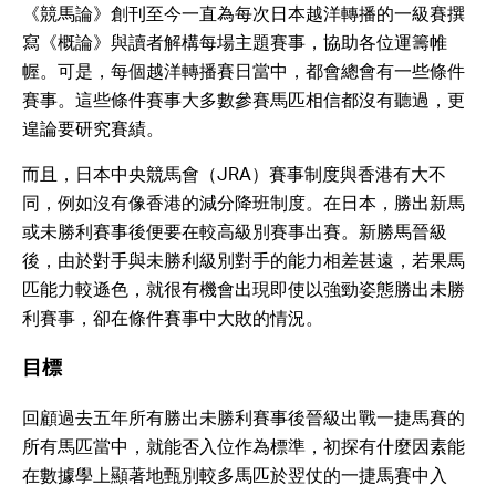
《競馬論》創刊至今一直為每次日本越洋轉播的一級賽撰
寫《概論》與讀者解構每場主題賽事，協助各位運籌帷
幄。可是，每個越洋轉播賽日當中，都會總會有一些條件
賽事。這些條件賽事大多數參賽馬匹相信都沒有聽過，更
遑論要研究賽績。
而且，日本中央競馬會（JRA）賽事制度與香港有大不
同，例如沒有像香港的減分降班制度。在日本，勝出新馬
或未勝利賽事後便要在較高級別賽事出賽。新勝馬晉級
後，由於對手與未勝利級別對手的能力相差甚遠，若果馬
匹能力較遜色，就很有機會出現即使以強勁姿態勝出未勝
利賽事，卻在條件賽事中大敗的情況。
目標
回顧過去五年所有勝出未勝利賽事後晉級出戰一捷馬賽的
所有馬匹當中，就能否入位作為標準，初探有什麼因素能
在數據學上顯著地甄別較多馬匹於翌仗的一捷馬賽中入