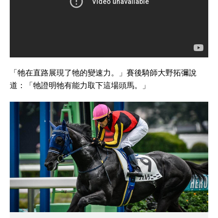
「牠在直路展現了牠的變速力。」賽後騎師大野拓彌說
道：「牠證明牠有能力取下這場頭馬。」