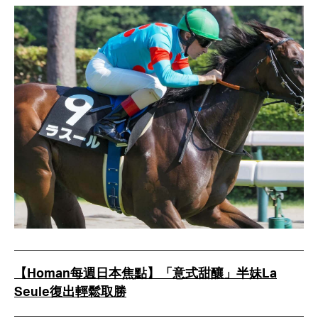
【Homan每週日本焦點】「意式甜釀」半妹La
Seule復出輕鬆取勝