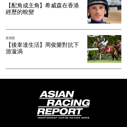
【配角成主角】希威森在香港
經歷的蛻變
莫瑾賢
【後韋達生活】周俊樂對抗下
游漩渦
INDEPENDENT HORSE RACING NEWS