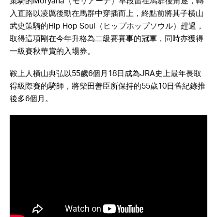
策騎的Moryana（モリアーナ）早段留在馬群後角逐，轉
入直路以凌厲後勁在馬群中穿插而上，終點前將其子横山
武史策騎的Hip Hop Soul（ヒップホップソウル）趕過，
取得這項剛在今年升格為二級賽賽事的冠軍，同時亦獲得
一級賽秋華賞的入場券。
鞍上人橫山典弘以55歲6個月18日成為JRA史上最年長取
得級際賽的騎師，將柴田善臣所保持的55歲10日舊紀錄推
後多6個月。