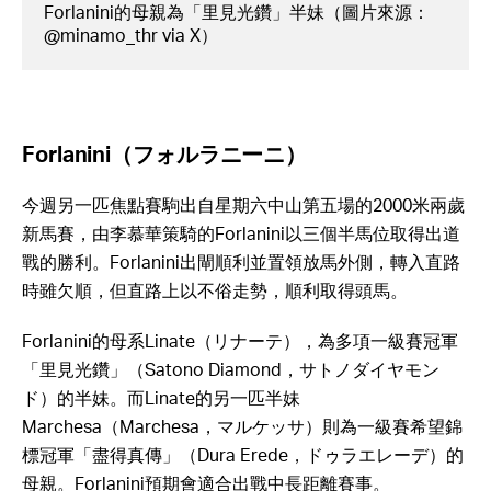
Forlanini的母親為「里見光鑽」半妹（圖片來源：
@minamo_thr via X）
Forlanini（フォルラニーニ）
今週另一匹焦點賽駒出自星期六中山第五場的2000米兩歲
新馬賽，由李慕華策騎的Forlanini以三個半馬位取得出道
戰的勝利。Forlanini出閘順利並置領放馬外側，轉入直路
時雖欠順，但直路上以不俗走勢，順利取得頭馬。
Forlanini的母系Linate（リナーテ），為多項一級賽冠軍
「里見光鑽」（Satono Diamond，サトノダイヤモン
ド）的半妹。而Linate的另一匹半妹
Marchesa（Marchesa，マルケッサ）則為一級賽希望錦
標冠軍「盡得真傳」（Dura Erede，ドゥラエレーデ）的
母親。Forlanini預期會適合出戰中長距離賽事。