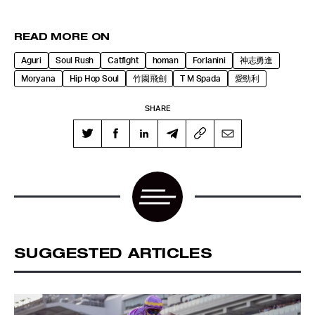
READ MORE ON
Aguri
Soul Rush
Catfight
homan
Forlanini
神志勇進
Moryana
Hip Hop Soul
竹園飛劍
T M Spada
愛勁利
SHARE
SUGGESTED ARTICLES