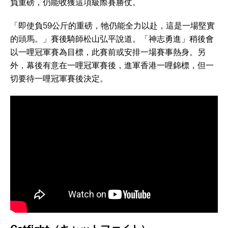
負重磅，仍能收獲這項級際賽勝仗。
「即使負59公斤的重磅，牠仍能全力以赴，這是一場堅實
的頭馬。」賽後騎師松山弘平說道。「神志勇進」稍後會
以一哩冠軍賽為目標，此賽前或安排一場賽事熱身。另
外，幕後有意在一哩冠軍賽後，進軍香港一哩錦標，但一
切要待一哩冠軍賽後決定。