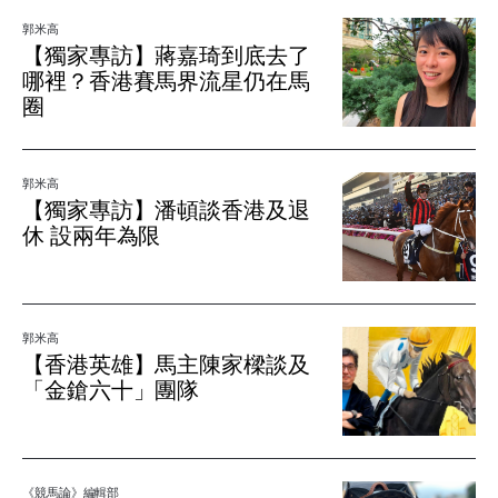
郭米高
【獨家專訪】蔣嘉琦到底去了
哪裡？香港賽馬界流星仍在馬
圈
郭米高
【獨家專訪】潘頓談香港及退
休 設兩年為限
郭米高
【香港英雄】馬主陳家樑談及
「金鎗六十」團隊
《競馬論》編輯部