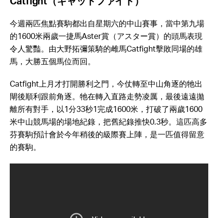
Catfight（キャットファイト）
今週兩匹焦點賽駒都出自星期六的中山賽事，當中第九場
的1600米兩歲一捷馬Aster賞（アスター賞）的頭馬表現
令人驚豔。由大野拓彌策騎的雌馬Catfight擊敗同場的雄
馬，大勝五個馬位而回。
Catfight上月才打開勝利之門，今仗轉至中山角逐的牠出
閘後順利跟前角逐。牠在轉入直路走勢凌厲，最後遠遠拋
離所有對手，以1分33秒1完成1600米，打破了兩歲1600
米中山競馬場的場地紀錄，把舊紀錄推快0.3秒。這匹高多
芬賽駒預計會於今年稍後的級際賽上陣，是一匹值得留意
的賽駒。