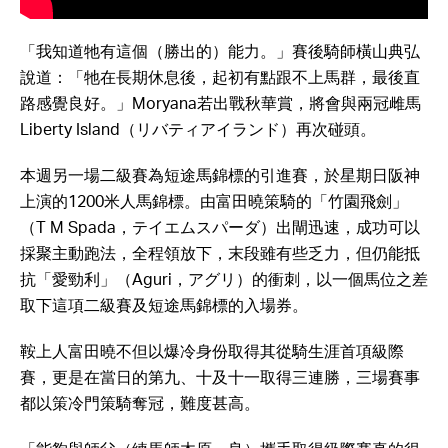
「我知道牠有這個（勝出的）能力。」賽後騎師橫山典弘
說道：「牠在長期休息後，起初有點跟不上馬群，最後直
路感覺良好。」Moryana若出戰秋華賞，將會與兩冠雌馬
Liberty Island（リバティアイランド）再次碰頭。
本週另一場二級賽為短途馬錦標的引進賽，於星期日阪神
上演的1200米人馬錦標。由富田曉策騎的「竹園飛劍」
（T M Spada，テイエムスパーダ）出閘迅速，成功可以
採聚主動跑法，全程領放下，末段雖有些乏力，但仍能抵
抗「愛勁利」（Aguri，アグリ）的衝刺，以一個馬位之差
取下這項二級賽及短途馬錦標的入場券。
鞍上人富田曉不但以爆冷身份取得其從騎生涯首項級際
賽，更是在當日的第九、十及十一取得三連勝，三場賽事
都以策冷門策騎奪冠，難度甚高。