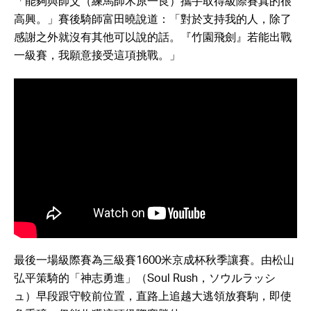
「能夠與師父（練馬師木原一良）攜手取得級際賽真的很
高興。」賽後騎師富田曉說道：「對於支持我的人，除了
感謝之外就沒有其他可以說的話。『竹園飛劍』若能出戰
一級賽，我願意接受這項挑戰。」
最後一場級際賽為三級賽1600米京成杯秋季讓賽。由松山
弘平策騎的「神志勇進」（Soul Rush，ソウルラッシ
ュ）早段跟守較前位置，直路上追越大逃領放賽駒，即使