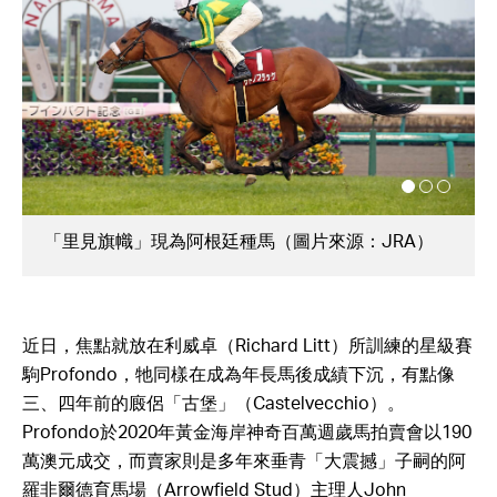
「神燈光照」勝出二級賽京王盃春季盃（圖片來源：
Lo Chun Kit）
近日，焦點就放在利威卓（Richard Litt）所訓練的星級賽
駒Profondo，牠同樣在成為年長馬後成績下沉，有點像
三、四年前的廄侶「古堡」（Castelvecchio）。
Profondo於2020年黃金海岸神奇百萬週歲馬拍賣會以190
萬澳元成交，而賣家則是多年來垂青「大震撼」子嗣的阿