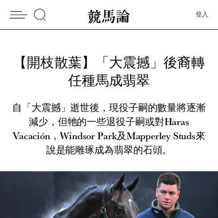
登入
【開枝散葉】「大震撼」後裔轉
任種馬成翡翠
自「大震撼」逝世後，現役子嗣的數量將逐漸
減少，但牠的一些退役子嗣或對Haras
Vacación，Windsor Park及Mapperley Studs來
說是能雕琢成為翡翠的石頭。