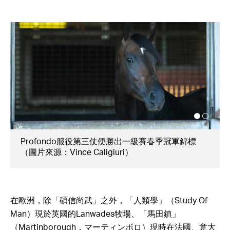
ルインパクト）及「不撓真鋼」。
「覓奇島」勝出一級賽一哩冠軍賽（圖片來源：
JRA）
在歐洲，除「碩信尚武」之外，「人類學」（Study Of
Man）現於英國的Lanwades牧場、「馬田鎮」