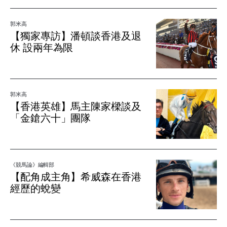
郭米高
【獨家專訪】潘頓談香港及退
休 設兩年為限
郭米高
【香港英雄】馬主陳家樑談及
「金鎗六十」團隊
《競馬論》編輯部
【配角成主角】希威森在香港
經歷的蛻變