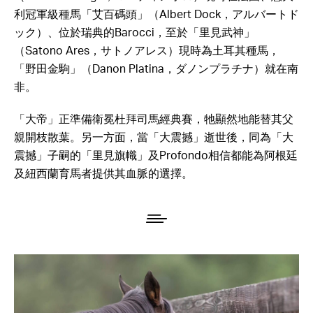
（Martinborough，マーティンボロ）現時在法國、意大
利冠軍級種馬「艾百碼頭」（Albert Dock，アルバートド
ック）、位於瑞典的Barocci，至於「里見武神」
（Satono Ares，サトノアレス）現時為土耳其種馬，
「野田金駒」（Danon Platina，ダノンプラチナ）就在南
非。
「大帝」正準備衛冕杜拜司馬經典賽，牠顯然地能替其父
親開枝散葉。另一方面，當「大震撼」逝世後，同為「大
震撼」子嗣的「里見旗幟」及Profondo相信都能為阿根廷
及紐西蘭育馬者提供其血脈的選擇。