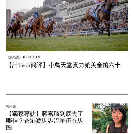
《競馬論》TECHTEAM
【計Tech簡評】小鳥天堂實力媲美金鎗六十
郭米高
【獨家專訪】蔣嘉琦到底去了
哪裡？香港賽馬界流星仍在馬
圈