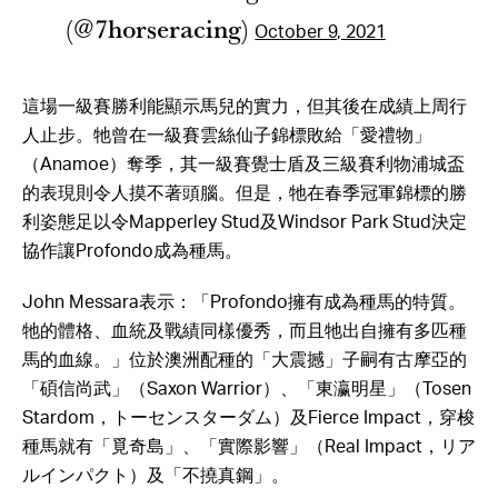
— 7HorseRacing 🐎
(@7horseracing)
October 9, 2021
這場一級賽勝利能顯示馬兒的實力，但其後在成績上周行
人止步。牠曾在一級賽雲絲仙子錦標敗給「愛禮物」
（Anamoe）奪季，其一級賽覺士盾及三級賽利物浦城盃
的表現則令人摸不著頭腦。但是，牠在春季冠軍錦標的勝
利姿態足以令Mapperley Stud及Windsor Park Stud決定
協作讓Profondo成為種馬。
John Messara表示：「Profondo擁有成為種馬的特質。
牠的體格、血統及戰績同樣優秀，而且牠出自擁有多匹種
馬的血線。」位於澳洲配種的「大震撼」子嗣有古摩亞的
「碩信尚武」（Saxon Warrior）、「東瀛明星」（Tosen
Stardom，トーセンスターダム）及Fierce Impact，穿梭
種馬就有「覓奇島」、「實際影響」（Real Impact，リア