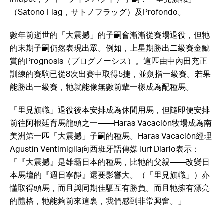
（Satono Flag，サトノフラッグ）及Profondo。
數年前逝世的「大震撼」的子嗣會漸漸從賽場退役，但牠
的末期子嗣仍然表現出眾。例如，上星期勝出二級賽金鯱
賞的Prognosis（プログノーシス）。這匹由中內田充正
訓練的賽駒已從8次出賽中取得5捷，並劍指一級賽。若果
能勝出一級賽，牠就能像無數前輩一樣成為配種馬。
「里見旗幟」退役後本安排成為休閒用馬，但隨即便安排
前往阿根廷育馬龍頭之一——Haras Vacación牧場成為南
美洲第一匹「大震撼」子嗣的種馬。Haras Vacación經理
Agustín Ventimiglia向西班牙語傳媒Turf Diario表示：
「『大震撼』是雄霸日本的種馬，比牠的父親——改變日
本馬壇的『週日寧靜』還要影響大。（「里見旗幟」）亦
懂取得頭馬，而且與同期佳駟互有勝負。而且牠擁有漂亮
的體格，牠能夠前來這裏，我們感到非常興奮。」