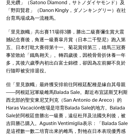
見光鑽」（Satono Diamond，サトノダイヤモンド）及
「野田賢君」（Danon Kingly，ダノンキングリー）在社
台育馬場成為一流種馬。
「里見旗幟」共出賽11場得3勝，勝出二級賽彌生賞大震
撼紀念賽後，角逐一級賽皐月賞（日本二千堅尼）跑入第
五、日本打吡大賽得第十一、菊花賞得第三，雄馬三冠賽
事皆敗給「鐵鳥翱天」。轉四歲後，因橈骨骨折休養一年
多，其後六歲季內初出白富士錦標，卻因為左前腳不良於
行隨即被安排退役。
但「里見旗幟」最終獲安排前往阿根廷配種是緣自其母親
——阿根廷冠軍級雌馬Balada Sale。鄰近布宜諾斯艾利斯
西北部的聖安東尼艾列克（San Antonio de Areco）的
Haras Vacación牧場是培育Balada Sale的地方。Balada
Sale於阿根廷曾勝出一級賽，遠征杜拜及法國失利後，被
吉田勝己購入。Agustín Ventimiglia表示：「Balada Sale
是這裡數一數二培育出來的雌馬，對牠在日本表現優秀感