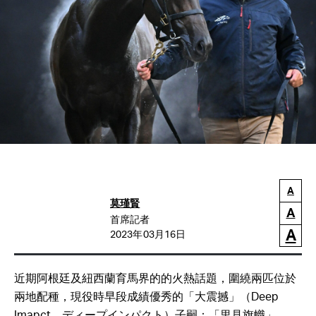
A
莫瑾賢
A
首席記者
A
2023年03月16日
近期阿根廷及紐西蘭育馬界的的火熱話題，圍繞兩匹位於
兩地配種，現役時早段成績優秀的「大震撼」（Deep
Imapct，ディープインパクト）子嗣：「里見旗幟」