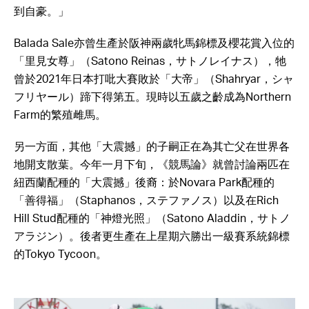
到自豪。」
Balada Sale亦曾生產於阪神兩歲牝馬錦標及櫻花賞入位的
「里見女尊」（Satono Reinas，サトノレイナス），牠
曾於2021年日本打吡大賽敗於「大帝」（Shahryar，シャ
フリヤール）蹄下得第五。現時以五歲之齡成為Northern
Farm的繁殖雌馬。
另一方面，其他「大震撼」的子嗣正在為其亡父在世界各
地開支散葉。今年一月下旬，《競馬論》就曾討論兩匹在
紐西蘭配種的「大震撼」後裔：於Novara Park配種的
「善得福」（Staphanos，ステファノス）以及在Rich
Hill Stud配種的「神燈光照」（Satono Aladdin，サトノ
アラジン）。後者更生產在上星期六勝出一級賽系統錦標
的Tokyo Tycoon。