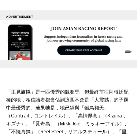
ADVERTISEMENT
「里見旗幟」是一匹優秀的競賽馬，但最終前往阿根廷配
種的牠，相信讀者都會估到這匹不會是「大震撼」的子嗣
中最優秀的。若果牠是，牠已經與「鐵鳥翱天」
（Contrail，コントレイル）、「高情厚意」（Kizuna，
キズナ）、「覓奇島」（Mikki Isle，ミッキーアイル）、
「不撓真鋼」（Reel Steel，リアルスティール）、「里