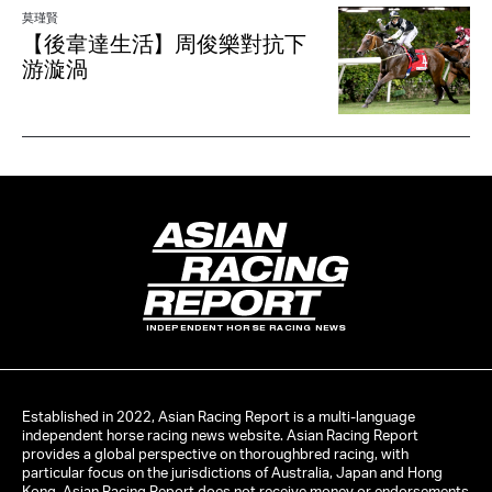
莫瑾賢
【後韋達生活】周俊樂對抗下
游漩渦
INDEPENDENT HORSE RACING NEWS
Established in 2022, Asian Racing Report is a multi-language
independent horse racing news website. Asian Racing Report
provides a global perspective on thoroughbred racing, with