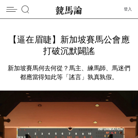
登入
【逼在眉睫】新加坡賽馬公會應
打破沉默闢謠
新加坡賽馬何去何從？馬主、練馬師、馬迷們
都應當得知此等「謠言」孰真孰假。