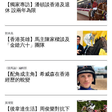
【獨家專訪】潘頓談香港及退
休 設兩年為限
郭米高
【香港英雄】馬主陳家樑談及
「金鎗六十」團隊
《競馬論》編輯部
【配角成主角】希威森在香港
經歷的蛻變
莫瑾賢
【後韋達生活】周俊樂對抗下