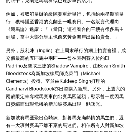
的眼中，克蘭芝馬場看似已逐步重拾活力。
例如，被取消舉辦的級際賽重新舉行，包括約兩星期前舉
行，獲轉播至香港的克蘭芝一哩賽日。一名販賣代理向
《競馬論》透露：「（當日）這裡看台的三樓有很多馬主
到場，當中大部分馬主也前來黃金海岸出席拍賣會。」
另外，殷利殊（Inglis）在上周末舉行的網上拍賣會裡，成
交價最高的五匹馬中兩匹——曾在表列賽入位的El
Padrino及曾取三捷的Shadow Vampire，由Bevan Smith
Bloodstock為新加坡練馬師克萊門（Michael
Clements）投得。至於由Kuldeep Singh打理的
Gandharvi Bloodstock亦出資購入新馬。另外，上週六的
兩歲限定未奪標馬賽事的出賽馬匹滿額，顯示曾一度因馬
口萎縮而出現危機的新加坡賽馬出現一點曙光。
新加坡賽馬匯聚出色騎練、對養馬充滿熱情的馬主們，還
有一大班對賽馬不離不棄的馬迷們。相信所有人對新加坡