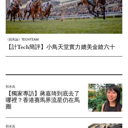
《競馬論》TECHTEAM
【計Tech簡評】小鳥天堂實力媲美金鎗六十
郭米高
【獨家專訪】蔣嘉琦到底去了
哪裡？香港賽馬界流星仍在馬
圈
郭米高