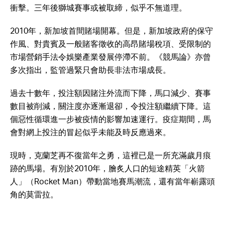
衝擊。三年後獅城賽事或被取締，似乎不無道理。
2010年，新加坡首間賭場開幕。但是，新加坡政府的保守
作風、對貴賓及一般賭客徵收的高昂賭場稅項、受限制的
市場營銷手法令娛樂產業發展停滯不前。《競馬論》亦曾
多次指出，監管過緊只會助長非法市場成長。
過去十數年，投注額因賭注外流而下降，馬口減少、賽事
數目被削減，關注度亦逐漸退卻，令投注額繼續下降。這
個惡性循環進一步被疫情的影響加速運行。疫症期間，馬
會對網上投注的冒起似乎未能及時反應過來。
現時，克蘭芝再不復當年之勇，這裡已是一所充滿歲月痕
跡的馬場。有別於2010年，膾炙人口的短途精英「火箭
人」（Rocket Man）帶動當地賽馬潮流，還有當年嶄露頭
角的莫雷拉。