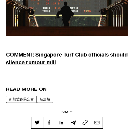
COMMENT: Singapore Turf Club officials should
silence rumour mill
READ MORE ON
新加坡賽馬公會
新加坡
SHARE