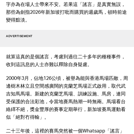
字亦為在場人士帶來不安。若果這「謠言」是真實無誤，
那些為劍指2026年新加坡打吡而購買的週歲馬，頓時前途
變得黯淡。
ADVERTISEMENT
就算這真的是個謠言，考慮到過往二十多年的種種事件，
收到這訊息的人士亦難以釋除自身疑慮。
2000年3月，佔地126公頃，被譽為能與香港馬場匹敵，周
邊樹木林立且空間感廣闊的克蘭芝馬場正式啟用，取代武
吉知馬馬場。新建的克蘭芝馬場、訓練設施、馬房，連同
受保護的合法彩池，令當地賽馬熱潮一時無兩。馬場看台
絡繹不絕，獎金豐厚的賽事定期舉行，新加坡賽馬運動看
似「絕對冇得輸」。
二十三年後，這裡的賽馬突然被一個Whatsapp「謠言」