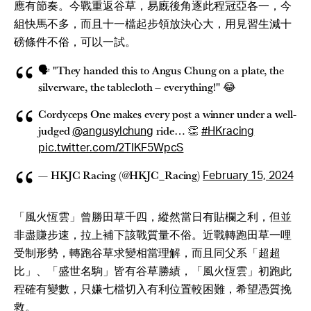
應有節奏。今戰重返谷草，易廐後角逐此程冠亞各一，今
組快馬不多，而且十一檔起步領放決心大，用見習生減十
磅條件不俗，可以一試。
🗣️ "They handed this to Angus Chung on a plate, the
silverware, the tablecloth – everything!" 😂
Cordyceps One makes every post a winner under a well-
judged
ride… 👏
@angusylchung
#HKracing
pic.twitter.com/2TIKF5WpcS
— HKJC Racing (@HKJC_Racing)
February 15, 2024
「風火恆雲」曾勝田草千四，縱然當日有貼欄之利，但並
非盡賺步速，拉上補下該戰質量不俗。近戰轉跑田草一哩
受制形勢，轉跑谷草求變相當理解，而且同父系「超超
比」、「盛世名駒」皆有谷草勝績，「風火恆雲」初跑此
程確有變數，只嫌七檔切入有利位置較困難，希望憑質挽
救。