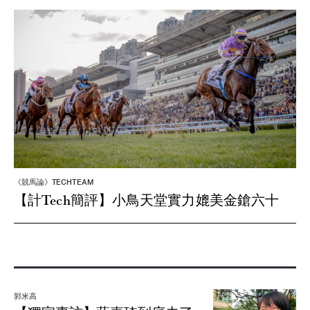
《競馬論》TECHTEAM
【計Tech簡評】小鳥天堂實力媲美金鎗六十
郭米高