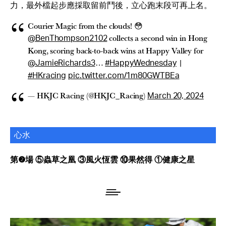
力，最外檔起步應採取留前鬥後，立心跑末段可再上名。
Courier Magic from the clouds! 😳
collects a second win in Hong
@BenThompson2102
Kong, scoring back-to-back wins at Happy Valley for
…
|
@JamieRichards3
#HappyWednesday
#HKracing
pic.twitter.com/1m80GWTBEa
— HKJC Racing (@HKJC_Racing)
March 20, 2024
心水
第❷場 ⑤蟲草之凰 ③風火恆雲 ⑩果然得 ①健康之星