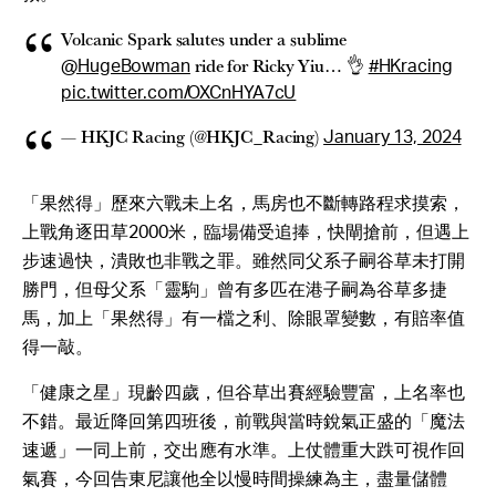
Volcanic Spark salutes under a sublime
ride for Ricky Yiu… 👌
@HugeBowman
#HKracing
pic.twitter.com/OXCnHYA7cU
— HKJC Racing (@HKJC_Racing)
January 13, 2024
「果然得」歷來六戰未上名，馬房也不斷轉路程求摸索，
上戰角逐田草2000米，臨場備受追捧，快閘搶前，但遇上
步速過快，潰敗也非戰之罪。雖然同父系子嗣谷草未打開
勝門，但母父系「靈駒」曾有多匹在港子嗣為谷草多捷
馬，加上「果然得」有一檔之利、除眼罩變數，有賠率值
得一敲。
「健康之星」現齡四歲，但谷草出賽經驗豐富，上名率也
不錯。最近降回第四班後，前戰與當時銳氣正盛的「魔法
速遞」一同上前，交出應有水準。上仗體重大跌可視作回
氣賽，今回告東尼讓他全以慢時間操練為主，盡量儲體