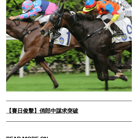
【賽日俊擊】俏郎中謀求突破