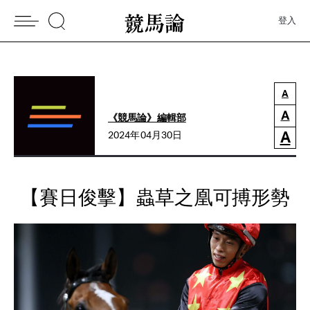
登入
A
A
《競馬論》編輯部
A
2024年04月30日
【賽日俊擊】蟲草之凰可搏形勢