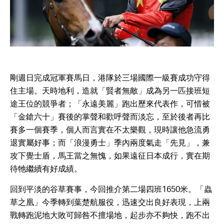
剛週日完成冠軍賽馬日，港隊於三場國際一級賽成功守得
住主場。天時地利，造就「賢者無敵」成為另一匹接班短
途王位的競爭者；「永遠美麗」跑出歷來代表作，可惜被
「金鎗六十」賽後的掌聲和歡呼聲而淡忘，至於後者再比
賽多一個賽季，個人而言實在不太樂觀，現時讓他急流勇
退實屬好事；而「浪漫勇士」季內兩度氣走「先見」，兼
攻下覺士盾，馬王當之無愧，如果遠征日本成行，實在期
待牠繼續有好成績。
回到平淡的谷草賽事，今回推介第二場四班1650米。「蟲
草之凰」今季轉到葉楚航服役，迅速交出良好表現，上兩
戰轉跑泥地大敗可歸咎不擅場地，起步亦不夠快，跑不出