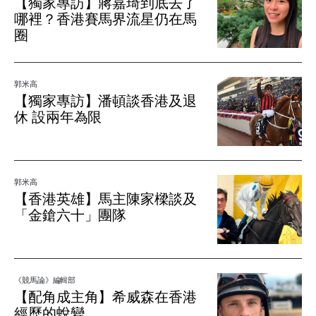
【獨家專訪】蔣嘉琦到底去了
哪裡？香港賽馬界流星仍在馬
圈
郭米高
【獨家專訪】潘頓談香港及退
休 設兩年為限
郭米高
【香港英雄】馬主陳家樑談及
「金鎗六十」團隊
《競馬論》編輯部
【配角成主角】希威森在香港
經歷的蛻變