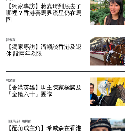
【獨家專訪】蔣嘉琦到底去了
哪裡？香港賽馬界流星仍在馬
圈
郭米高
【獨家專訪】潘頓談香港及退
休 設兩年為限
郭米高
【香港英雄】馬主陳家樑談及
「金鎗六十」團隊
《競馬論》編輯部
【配角成主角】希威森在香港