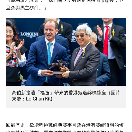
《競馬論》說道：「我們會對所有決定保持開放態度，並
且會與馬主磋商。」
高伯新接過「福逸」帶來的香港短途錦標獎座（圖片
來源：Lo Chun Kit)
回顧歷史，欲增程挑戰經典賽事且曾在港有賽績證明的短