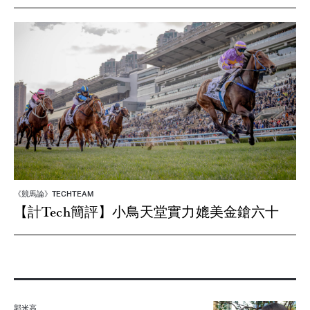
《競馬論》TECHTEAM
【計Tech簡評】小鳥天堂實力媲美金鎗六十
郭米高