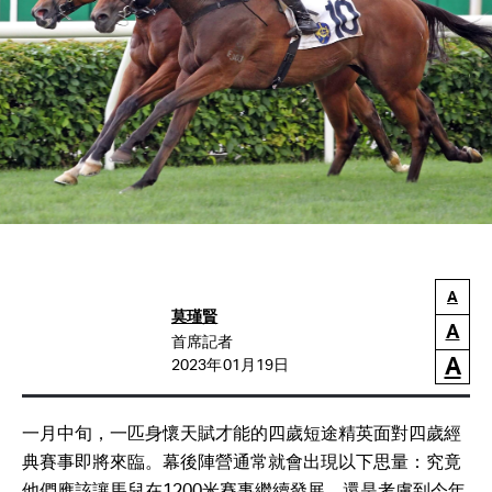
A
莫瑾賢
A
首席記者
A
2023年01月19日
一月中旬，一匹身懷天賦才能的四歲短途精英面對四歲經
典賽事即將來臨。幕後陣營通常就會出現以下思量：究竟
他們應該讓馬兒在1200米賽事繼續發展，還是考慮到今年