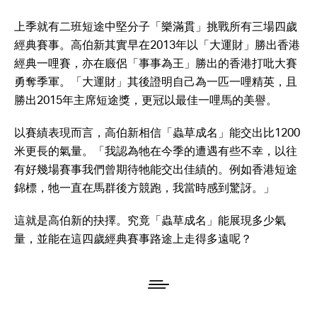
上季就有二班短途中堅分子「樂滿貫」挑戰所有三場四歲
經典賽事。高伯新其實早在2013年以「大運財」勝出香港
經典一哩賽，亦在廄侶「事事為王」勝出的香港打吡大賽
勇奪季軍。「大運財」其後證明自己為一匹一哩精英，且
勝出2015年主席短途獎，更冠以最佳一哩馬的美譽。
以賽績表現而言，高伯新相信「蟲草成名」能交出比1200
米更長的氣量。「我認為牠在今季的遭遇有些不幸，以往
有好幾場賽事我們曾期待牠能交出佳績的。例如香港短途
錦標，牠一直在馬群後方競跑，我當時感到驚訝。」
這就是高伯新的抉擇。究竟「蟲草成名」能展現多少氣
量，並能在這四歲經典賽事路途上走得多遠呢？