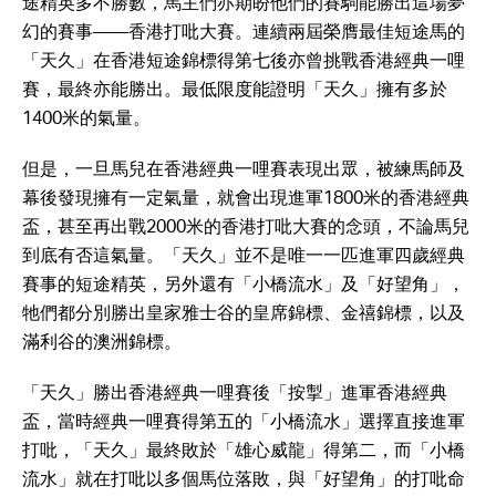
途精英多不勝數，馬主們亦期盼他們的賽駒能勝出這場夢
幻的賽事——香港打吡大賽。連續兩屆榮膺最佳短途馬的
「天久」在香港短途錦標得第七後亦曾挑戰香港經典一哩
賽，最終亦能勝出。最低限度能證明「天久」擁有多於
1400米的氣量。
但是，一旦馬兒在香港經典一哩賽表現出眾，被練馬師及
幕後發現擁有一定氣量，就會出現進軍1800米的香港經典
盃，甚至再出戰2000米的香港打吡大賽的念頭，不論馬兒
到底有否這氣量。「天久」並不是唯一一匹進軍四歲經典
賽事的短途精英，另外還有「小橋流水」及「好望角」，
牠們都分別勝出皇家雅士谷的皇席錦標、金禧錦標，以及
滿利谷的澳洲錦標。
「天久」勝出香港經典一哩賽後「按掣」進軍香港經典
盃，當時經典一哩賽得第五的「小橋流水」選擇直接進軍
打吡，「天久」最終敗於「雄心威龍」得第二，而「小橋
流水」就在打吡以多個馬位落敗，與「好望角」的打吡命