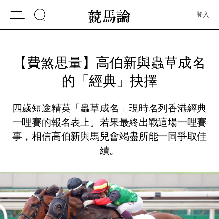
登入
【費煞思量】高伯新與蟲草成名
的「經典」抉擇
四歲短途精英「蟲草成名」現時名列香港經典
一哩賽的報名表上。若果最終出戰這場一哩賽
事，相信高伯新與馬兒會竭盡所能一同爭取佳
績。