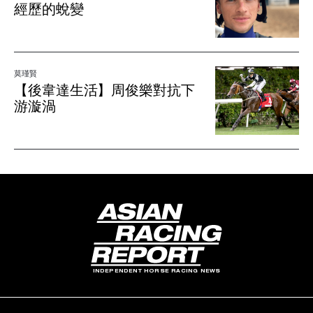
經歷的蛻變
莫瑾賢
【後韋達生活】周俊樂對抗下
游漩渦
INDEPENDENT HORSE RACING NEWS