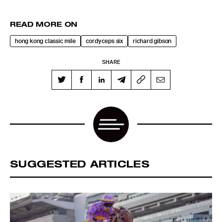
READ MORE ON
hong kong classic mile
cordyceps six
richard gibson
SHARE
SUGGESTED ARTICLES