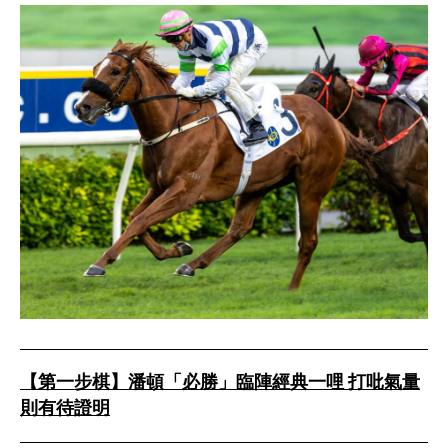
【第一步棋】潘頓「必勝」臨陣經典一哩 打吡氣量
則有待證明