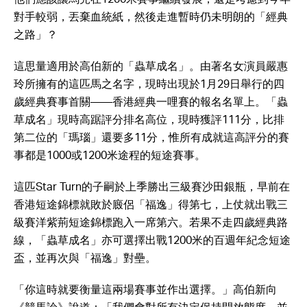
對手較弱，丟棄血統紙，然後走進暫時仍未明朗的「經典
之路」？
這思量適用於高伯新的「蟲草成名」。由著名女演員嚴惠
玲所擁有的這匹馬之名字，現時出現於1月29日舉行的四
歲經典賽事首關——香港經典一哩賽的報名名單上。「蟲
草成名」現時高踞評分排名高位，現時獲評111分，比排
第二位的「瑪瑙」還要多11分，惟所有成就這高評分的賽
事都是1000或1200米途程的短途賽事。
這匹Star Turn的子嗣於上季勝出三級賽沙田銀瓶，早前在
香港短途錦標就敗於廄侶「福逸」得第七，上仗就出戰三
級賽洋紫荊短途錦標跑入一席第六。若果不走四歲經典路
線，「蟲草成名」亦可選擇出戰1200米的百週年紀念短途
盃，並再次與「福逸」對壘。
「你這時就要衡量這兩場賽事並作出選擇。」高伯新向