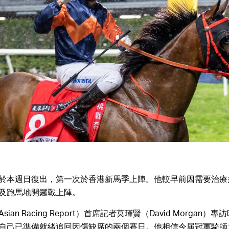
於本週日復出，第一次於香港新馬季上陣。他較早前因需要治療
及跑馬地開鑼戰上陣。
an Racing Report）首席記者莫瑾賢（David Morgan
自己已準備就緒追回因傷缺席的兩個賽日。他相信今屆冠軍騎師