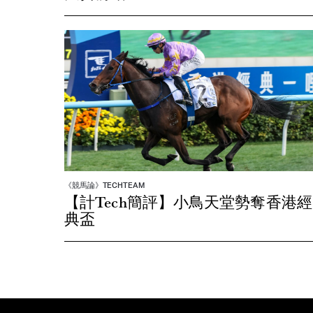
《競馬論》TECHTEAM
【計Tech簡評】小鳥天堂勢奪香港經
典盃