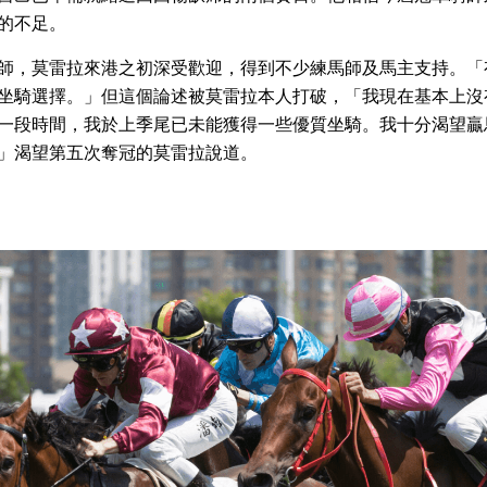
的不足。
師，莫雷拉來港之初深受歡迎，得到不少練馬師及馬主支持。「
坐騎選擇。」但這個論述被莫雷拉本人打破，「我現在基本上沒
一段時間，我於上季尾已未能獲得一些優質坐騎。我十分渴望贏
」渴望第五次奪冠的莫雷拉說道。