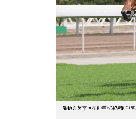
潘頓與莫雷拉在近年冠軍騎師爭奪上鬥得燦