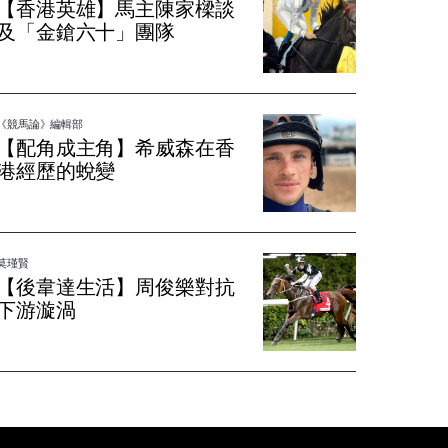
【香港英雄】馬主陳家樑談
及「金鎗六十」團隊
《競馬論》編輯部
【配角成主角】希威森在香
港經歷的蛻變
莫瑾賢
【後韋達生活】周俊樂對抗
下游漩渦