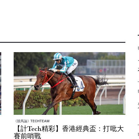
《競馬論》TECHTEAM
【計Tech精彩】香港經典盃：打吡大
賽前哨戰