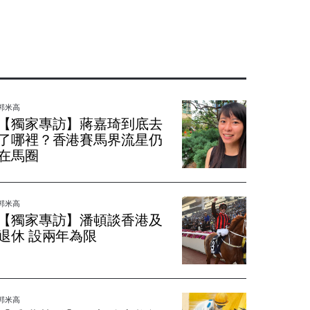
郭米高
【獨家專訪】蔣嘉琦到底去
了哪裡？香港賽馬界流星仍
在馬圈
郭米高
【獨家專訪】潘頓談香港及
退休 設兩年為限
郭米高