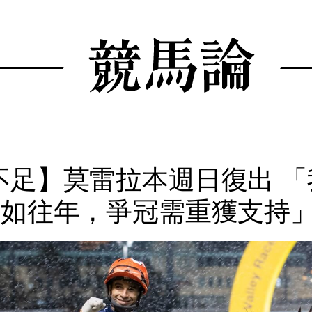
不足】莫雷拉本週日復出 「
不如往年，爭冠需重獲支持