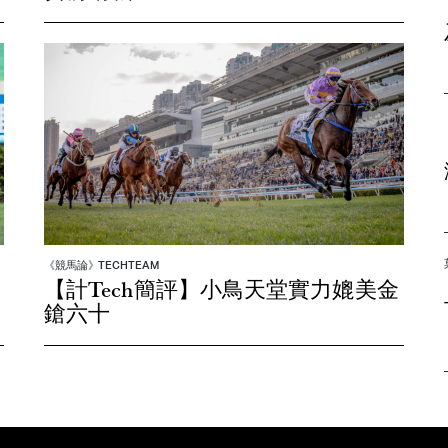
《競馬論》TECHTEAM
【計Tech簡評】小鳥天堂實力媲美金
鎗六十