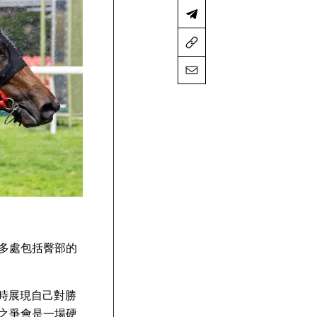
多處包括臀部的
）專訪時展現自己對勝
之爭會是一場硬