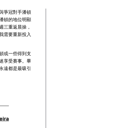
與爭冠對手潘頓
潘頓的地位明顯
週三重返晨操，
我需要重新投入
頓或一些得到支
迷享受賽事。畢
永遠都是最吸引
eira