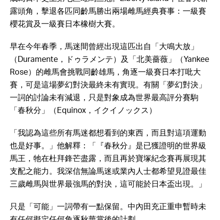
露頭角，擊退各匹同齡馬勝出兩場雌馬經典賽事：一級賽
櫻花賞及一級賽日本橡樹大賽。
早在今年春季，馬迷間曾經出現這匹出自「大鳴大放」
（Duramente，ドゥラメンテ）及「北美薔薇」（Yankee
Rose）的雌馬會挑戰同齡雄馬，角逐一級賽日本打吡大
賽，可是這場夢幻對決最終未有實現。有關「夢幻對決」
一詞的討論未有減退，只是對象成為世界最高評分賽駒
「春秋分」（Equinox，イクイノックス）
「我認為這些所有馬迷都想看到的東西，而且對這項運動
也是好事。」他解釋：「『春秋分』是已獲證明的世界級
馬王，牠在杜拜鋒芒盡露，而且再於寶塚紀念賽再展現其
支配之能力。我深信無論馬迷或業內人士都希望見證最佳
三歲雌馬與世界最強馬的對決，這可能於日本盃出現。」
只是「可能」一詞帶有一點保留。中內田充正重申暫時未
有任何擬定任何角逐秋華賞後的計劃。