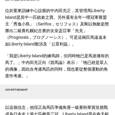
位於栗東訓練中心設廄的中內田充正，其管理馬Liberty
Island是其中一匹鎮倉之寶。另外還有去年一哩冠軍賽盟
主「秀逸小島」（Serifos，セリフォス）及剛以無敵姿態
勝出二級賽札幌紀念賽的女皇盃亞軍「先見」
（Prognosis，プログノーシス）。可是這兩匹馬遠遠未
如Liberty Island般涉及「公眾利益」。
「我是Liberty Island的練馬師，但同時牠已是馬迷擁有的
馬了。」中內田充正向《競馬論》表示：「牠已經是眾人
的偶像，因此在考慮馬匹的同時，我也要從整個運動的角
度作考慮。」
ADVERTISEMENT
以這個信念，他現正為馬匹準備角逐一級賽秋華賞並挑戰
成為日本史上第七匹雌馬三冠。Liberty Island早在春天嶄