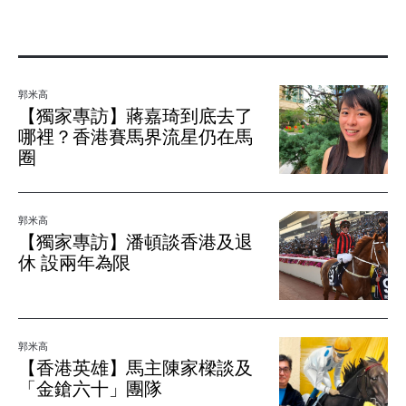
郭米高
【獨家專訪】蔣嘉琦到底去了
哪裡？香港賽馬界流星仍在馬
圈
郭米高
【獨家專訪】潘頓談香港及退
休 設兩年為限
郭米高
【香港英雄】馬主陳家樑談及
「金鎗六十」團隊