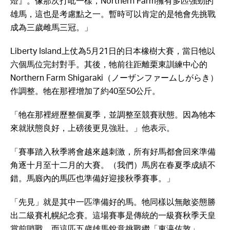
燈』。像那次打吡一樣，Northern Farm擁有多匹強勁的
雄馬，這也是考慮點之一。暫時可以肯定的是牠會先挑戰
成為三歲雌馬三冠。」
Liberty Island上仗為5月21日的日本橡樹大賽，當日牠以
六個馬位完封對手。其後，牠前往距離栗東訓練中心的
Northern Farm Shigaraki（ノーザンファームしがらき）
作調整。牠在那裡增加了約40至50公斤。
「牠在那裡經歷整個夏季，並調整至競賽狀態。因為牠本
來就狀態良好，上磅後更見強壯。」他表示。
「賽事踏入秋季將會越來越刺激，所有好馬都會回來準備
角逐十月至十二月的大賽。（我們）馬房在春夏季成績不
錯。馬廄內的馬匹也準備好迎接秋季賽事。」
「先見」就是其中一匹準備好的馬。牠同樣以無敵姿態勝
出二級賽札幌紀念賽。這場賽事是傳統的一級賽秋季天皇
賞前哨戰。而這匹五歲雄馬銳意挑戰繼「東瀛佐敦」