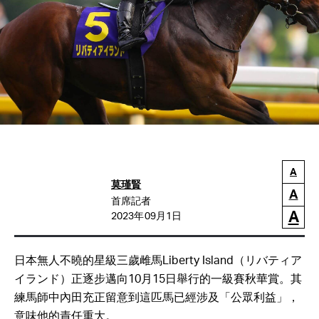
A
莫瑾賢
A
首席記者
A
2023年09月1日
日本無人不曉的星級三歲雌馬Liberty Island（リバティア
イランド）正逐步邁向10月15日舉行的一級賽秋華賞。其
練馬師中內田充正留意到這匹馬已經涉及「公眾利益」，
意味他的責任重大。