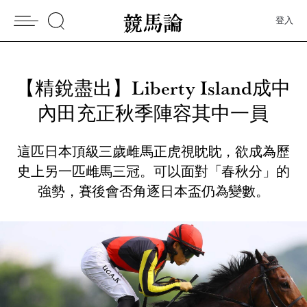
登入
【精銳盡出】Liberty Island成中
內田充正秋季陣容其中一員
這匹日本頂級三歲雌馬正虎視眈眈，欲成為歷
史上另一匹雌馬三冠。可以面對「春秋分」的
強勢，賽後會否角逐日本盃仍為變數。