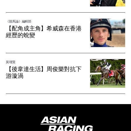
《競馬論》編輯部
【配角成主角】希威森在香港
經歷的蛻變
莫瑾賢
【後韋達生活】周俊樂對抗下
游漩渦