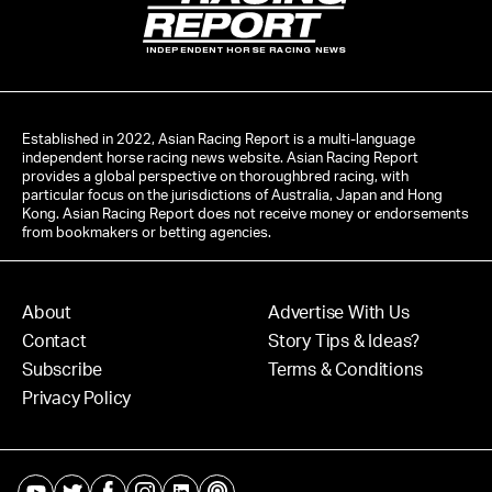
INDEPENDENT HORSE RACING NEWS
Established in 2022, Asian Racing Report is a multi-language
independent horse racing news website. Asian Racing Report
provides a global perspective on thoroughbred racing, with
particular focus on the jurisdictions of Australia, Japan and Hong
Kong. Asian Racing Report does not receive money or endorsements
from bookmakers or betting agencies.
About
Advertise With Us
Contact
Story Tips & Ideas?
Subscribe
Terms & Conditions
Privacy Policy