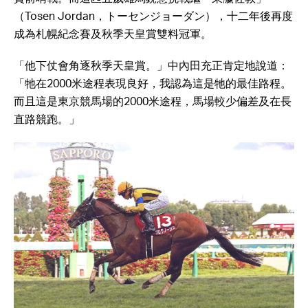
（Tosen Jordan，トーセンジョーダン），十二年後再度
成為札幌紀念賽及秋季天皇賞雙料冠軍。
「他下仗會角逐秋季天皇賞。」中內田充正肯定地說道：
「牠在2000米途程表現良好，我認為這是牠的最佳路程。
而且這是東京競馬場的2000米途程，馬場較少偏差及在長
直路競跑。」