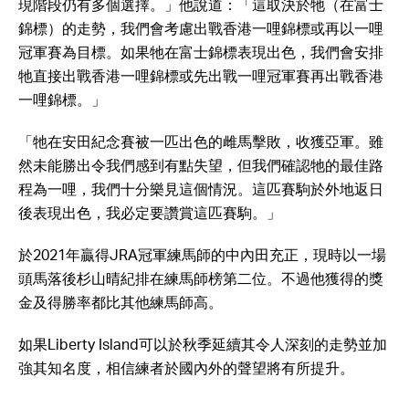
現階段仍有多個選擇。」他說道：「這取決於牠（在富士
錦標）的走勢，我們會考慮出戰香港一哩錦標或再以一哩
冠軍賽為目標。如果牠在富士錦標表現出色，我們會安排
牠直接出戰香港一哩錦標或先出戰一哩冠軍賽再出戰香港
一哩錦標。」
「牠在安田紀念賽被一匹出色的雌馬擊敗，收獲亞軍。雖
然未能勝出令我們感到有點失望，但我們確認牠的最佳路
程為一哩，我們十分樂見這個情況。這匹賽駒於外地返日
後表現出色，我必定要讚賞這匹賽駒。」
於2021年贏得JRA冠軍練馬師的中內田充正，現時以一場
頭馬落後杉山晴紀排在練馬師榜第二位。不過他獲得的獎
金及得勝率都比其他練馬師高。
如果Liberty Island可以於秋季延續其令人深刻的走勢並加
強其知名度，相信練者於國內外的聲望將有所提升。