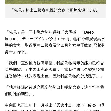
「先見」勝出二級賽札幌紀念賽（圖片來源：JRA）
「先見」是一匹十戰六勝的遲熟「大震撼」（Deep
Impact，ディープインパクト）子嗣。牠在今年展現高水
準的實力，取得兩項二級賽及於四月的女皇盃敗於「浪漫
勇士」蹄下。
「我們一直對牠有較高期望，我認為牠展示的能力已符合
這些期望。」中內田充正說道：「當我們勝出金鯱賞後前
往香港時，牠的表現出色。因此我認為牠終於成熟了。」
「牠遠征歸來後以亮麗姿態勝出札幌紀念賽，這也符合我
們對牠的期望。」
中內田充正上年十一月派出「秀逸小島」攻下一級賽一哩