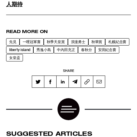
人期待
READ MORE ON
先見
一哩冠軍賽
秋季天皇賞
浪漫勇士
秋華賞
札幌紀念賽
liberty island
秀逸小島
中內田充正
春秋分
安田紀念賽
女皇盃
SHARE
SUGGESTED ARTICLES