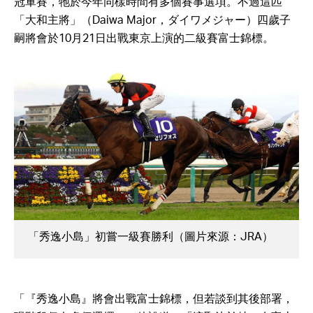
冠軍賽，牠於今年同樣時間有多個賽事選項。不過這匹
「大和主將」（Daiwa Major，ダイワメジャー）四歲子
嗣將會於10月21日出戰東京上演的二級賽富士錦標。
「秀逸小島」初嘗一級賽勝利（圖片來源：JRA）
「『秀逸小島』將會出戰富士錦標，但若談到其後部署，