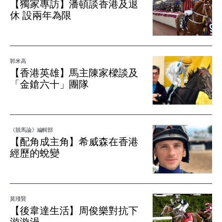
【獨家專訪】潘頓談香港及退
休 設兩年為限
郭米高
【香港英雄】馬主陳家樑談及
「金鎗六十」團隊
《競馬論》編輯部
【配角成主角】希威森在香港
經歷的蛻變
莫瑾賢
【後韋達生活】周俊樂對抗下
游漩渦