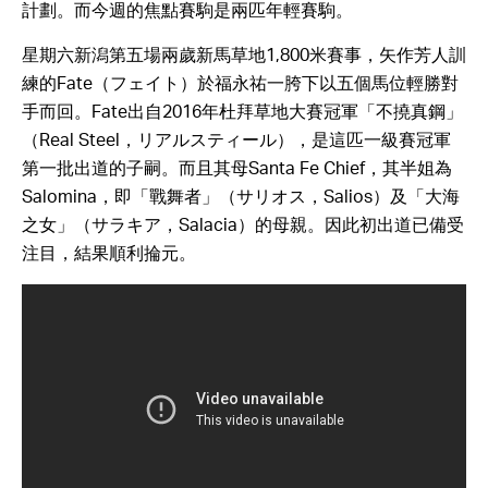
計劃。而今週的焦點賽駒是兩匹年輕賽駒。
星期六新潟第五場兩歲新馬草地1,800米賽事，矢作芳人訓
練的Fate（フェイト）於福永祐一胯下以五個馬位輕勝對
手而回。Fate出自2016年杜拜草地大賽冠軍「不撓真鋼」
（Real Steel，リアルスティール），是這匹一級賽冠軍
第一批出道的子嗣。而且其母Santa Fe Chief，其半姐為
Salomina，即「戰舞者」（サリオス，Salios）及「大海
之女」（サラキア，Salacia）的母親。因此初出道已備受
注目，結果順利掄元。