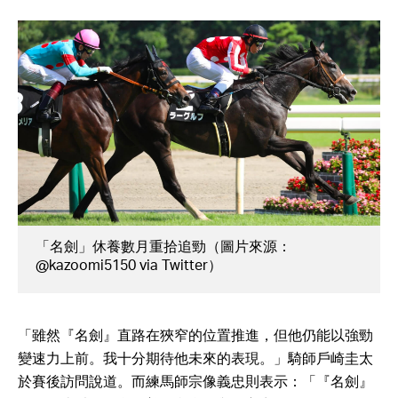
「名劍」休養數月重拾追勁（圖片來源：
@kazoomi5150 via Twitter）
「雖然『名劍』直路在狹窄的位置推進，但他仍能以強勁
變速力上前。我十分期待他未來的表現。」騎師戶崎圭太
於賽後訪問說道。而練馬師宗像義忠則表示：「『名劍』