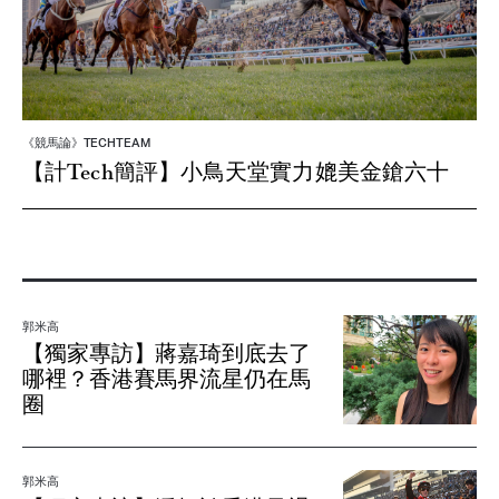
《競馬論》TECHTEAM
【計Tech簡評】小鳥天堂實力媲美金鎗六十
郭米高
【獨家專訪】蔣嘉琦到底去了
哪裡？香港賽馬界流星仍在馬
圈
郭米高