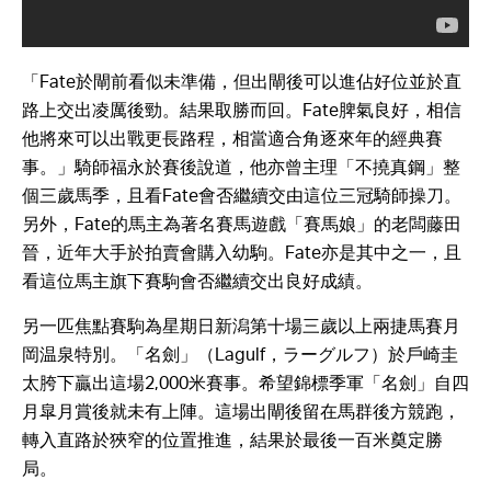
「Fate於閘前看似未準備，但出閘後可以進佔好位並於直
路上交出凌厲後勁。結果取勝而回。Fate脾氣良好，相信
他將來可以出戰更長路程，相當適合角逐來年的經典賽
事。」騎師福永於賽後說道，他亦曾主理「不撓真鋼」整
個三歲馬季，且看Fate會否繼續交由這位三冠騎師操刀。
另外，Fate的馬主為著名賽馬遊戲「賽馬娘」的老闆藤田
晉，近年大手於拍賣會購入幼駒。Fate亦是其中之一，且
看這位馬主旗下賽駒會否繼續交出良好成績。
另一匹焦點賽駒為星期日新潟第十場三歲以上兩捷馬賽月
岡温泉特別。「名劍」（Lagulf，ラーグルフ）於戶崎圭
太胯下贏出這場2,000米賽事。希望錦標季軍「名劍」自四
月皐月賞後就未有上陣。這場出閘後留在馬群後方競跑，
轉入直路於狹窄的位置推進，結果於最後一百米奠定勝
局。