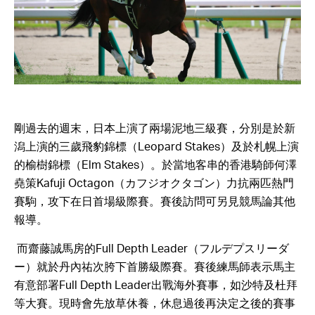
剛過去的週末，日本上演了兩場泥地三級賽，分別是於新
潟上演的三歲
飛豹
錦標（Leopard Stakes）及於札幌上演
的榆樹錦標（Elm Stakes）。於當地客串的香港騎師何澤
堯策Kafuji Octagon（カフジオクタゴン）力抗兩匹熱門
賽駒，攻下在日首場級際賽。賽後訪問可另見競馬論其他
報導。
而齋藤誠馬房的Full Depth Leader（フルデプスリーダ
ー）就於丹內祐次胯下首勝級際賽。賽後練馬師表示馬主
有意部署Full Depth Leader出戰海外賽事，如沙特及杜拜
等大賽。現時會先放草休養，休息過後再決定之後的賽事