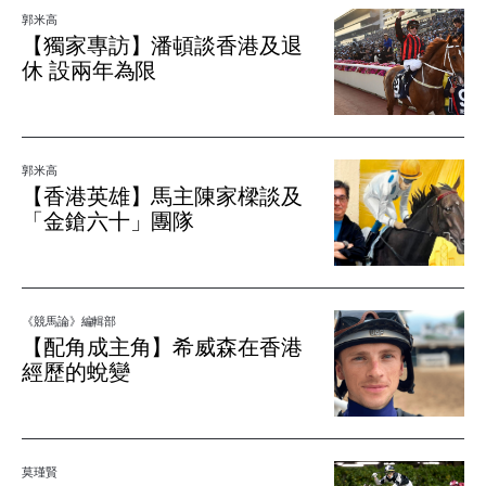
郭米高
【獨家專訪】潘頓談香港及退
休 設兩年為限
郭米高
【香港英雄】馬主陳家樑談及
「金鎗六十」團隊
《競馬論》編輯部
【配角成主角】希威森在香港
經歷的蛻變
莫瑾賢