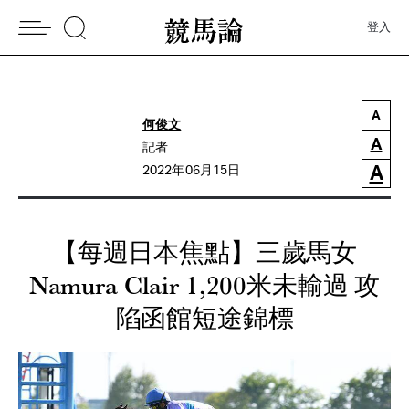
登入
A
何俊文
A
記者
A
2022年06月15日
【每週日本焦點】三歲馬女
Namura Clair 1,200米未輸過 攻
陷函館短途錦標