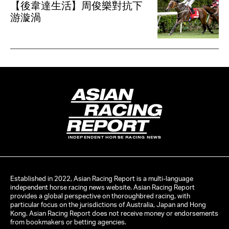
【後韋達生活】周俊樂對抗下
游漩渦
INDEPENDENT HORSE RACING NEWS
Established in 2022, Asian Racing Report is a multi-language
independent horse racing news website. Asian Racing Report
provides a global perspective on thoroughbred racing, with
particular focus on the jurisdictions of Australia, Japan and Hong
Kong. Asian Racing Report does not receive money or endorsements
from bookmakers or betting agencies.