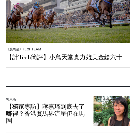
《競馬論》TECHTEAM
【計Tech簡評】小鳥天堂實力媲美金鎗六十
郭米高
【獨家專訪】蔣嘉琦到底去了
哪裡？香港賽馬界流星仍在馬
圈