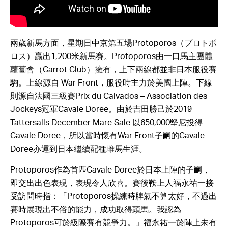
兩歲新馬方面，星期日中京第五場Protoporos（プロトポ
ロス）贏出1,200米新馬賽。Protoporos由一口馬主團體
蘿蔔會（Carrot Club）擁有，上下兩線都並非日本服役賽
駒。上線源自 War Front，服役時主力於美國上陣。下線
則源自法國三級賽Prix du Calvados – Association des
Jockeys冠軍Cavale Doree。由於吉田勝己於2019
Tattersalls December Mare Sale 以650,000堅尼投得
Cavale Doree，所以當時懷有War Front子嗣的Cavale
Doree亦運到日本繼續配種雌馬生涯。
Protoporos作為首匹Cavale Doree於日本上陣的子嗣，
即交出出色表現，表現令人欣喜。賽後鞍上人福永祐一接
受訪問時指：「Protoporos操練時脾氣不算太好，不過出
賽時展現出不俗的能力，成功取得頭馬。我認為
Protoporos可於級際賽有競爭力。」福永祐一於陣上未有