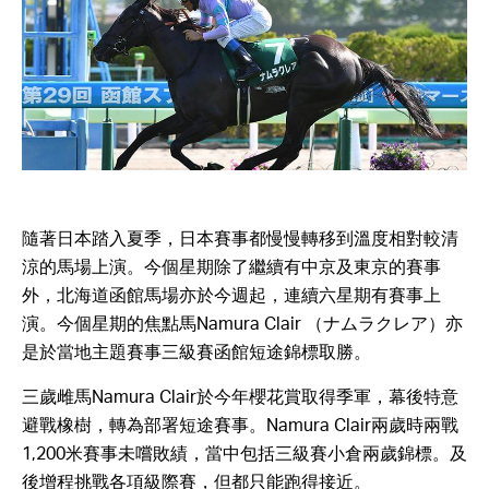
隨著日本踏入夏季，日本賽事都慢慢轉移到溫度相對較清
涼的馬場上演。今個星期除了繼續有中京及東京的賽事
外，北海道函館馬場亦於今週起，連續六星期有賽事上
演。今個星期的焦點馬Namura Clair （ナムラクレア）亦
是於當地主題賽事三級賽函館短途錦標取勝。
三歲雌馬Namura Clair於今年櫻花賞取得季軍，幕後特意
避戰橡樹，轉為部署短途賽事。Namura Clair兩歲時兩戰
1,200米賽事未嚐敗績，當中包括三級賽小倉兩歲錦標。及
後增程挑戰各項級際賽，但都只能跑得接近。