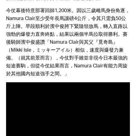
今仗幕後特意部署回師1,200米。因以三歲雌馬身份角逐，
Namura Clair至少受年長馬讓磅4公斤，令其只需負50公
斤上陣。早段順利於濱中俊胯下緊隨領放馬，轉入直路以
強勁的爆發力直奔終點，結果以兩個半馬位取得勝利。賽
後騎師濱中俊盛讚「Namura Clair與其父『覓奇島』
（Mikki Isle，ミッキーアイル）相似，速度與爆發力兼
備。（就其前景而言），今仗對手雖並非現今日本最強的
短途賽駒，但從今仗結果而言，Namura Clair有能力周旋
於其他國內短途強手之間。」