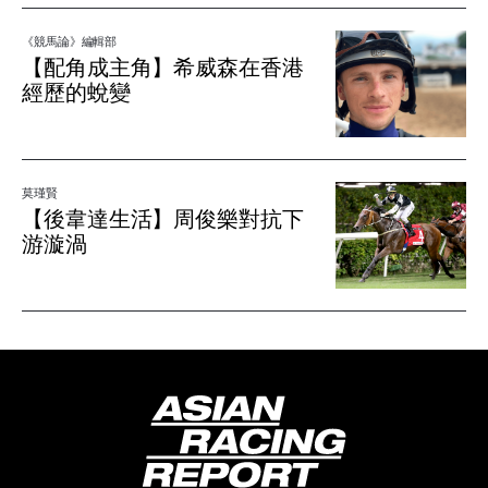
《競馬論》編輯部
【配角成主角】希威森在香港
經歷的蛻變
莫瑾賢
【後韋達生活】周俊樂對抗下
游漩渦