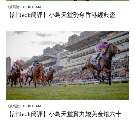
《競馬論》TECHTEAM
【計Tech簡評】小鳥天堂勢奪香港經典盃
《競馬論》TECHTEAM
【計Tech簡評】小鳥天堂實力媲美金鎗六十