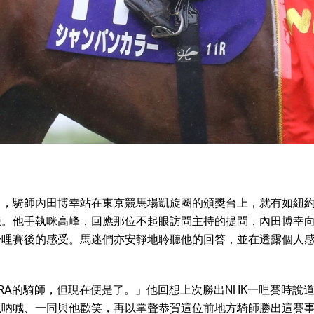
中，騎師內田博幸站在東京競馬場凱旋圈的頒獎台上，就有如紐
。他手執咪高峰，回應那位不起眼訪問主持的提問，內田博幸向超過
一哩賽後的感受。馬迷們亦安靜地聆聽他的回答，並在透露個人
RA的騎師，但現在便是了。」他回想上次勝出NHK一哩賽時說道，
以吶喊、一同與他歡笑，再以掌聲恭賀這位前地方騎師勝出這賽