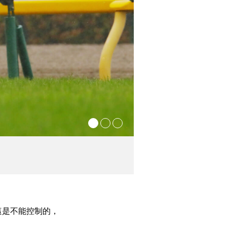
卡素蘭奴手執象徵肯塔基打吡
這是不能控制的，