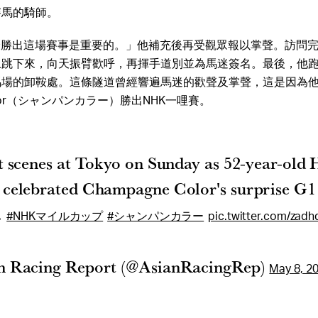
賽馬的騎師。
分勝出這場賽事是重要的。」他補充後再受觀眾報以掌聲。訪問
上跳下來，向天振臂歡呼，再揮手道別並為馬迷簽名。最後，他
馬場的卸鞍處。這條隧道曾經響遍馬迷的歡聲及掌聲，這是因為
Color（シャンパンカラー）勝出NHK一哩賽。
t scenes at Tokyo on Sunday as 52-year-old 
 celebrated Champagne Color's surprise G
.
#NHKマイルカップ
#シャンパンカラー
pic.twitter.com/zad
n Racing Report (@AsianRacingRep)
May 8, 2