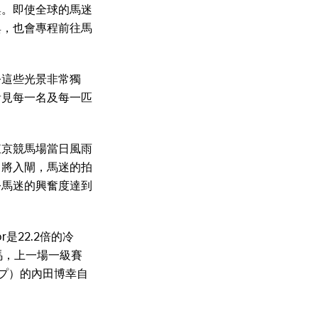
興。即使全球的馬迷
與，也會專程前往馬
令這些光景非常獨
看見每一名及每一匹
東京競馬場當日風雨
即將入閘，馬迷的拍
令馬迷的興奮度達到
是22.2倍的冷
馬，上一場一級賽
ップ）的內田博幸自