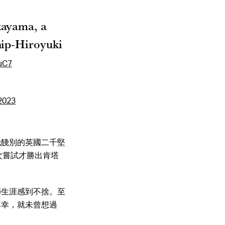
kayama, a
hip-Hiroyuki
XuC7
 2023
他餞別的英國二千堅
五次嘗試才勝出肯塔
師生涯感到不捨。至
博幸，就未曾想過