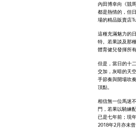
內田博幸向《競
都是熱情的，但
場的精品販賣店Tu
這種充滿魅力的
特。若果談及那
體育健兒發揮所
但是，當日的十
交加，灰暗的天
手節奏與開場吹
頂點。
相信無一位馬迷不喜
門，若果以騎練配
已是七年前；現年
2018年2月亦