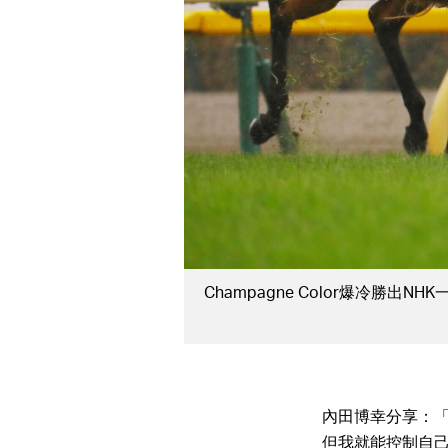
戴圖理與「新王朝」勝出英國二千堅尼（圖片
內田博幸分享：「
但我就能控制自