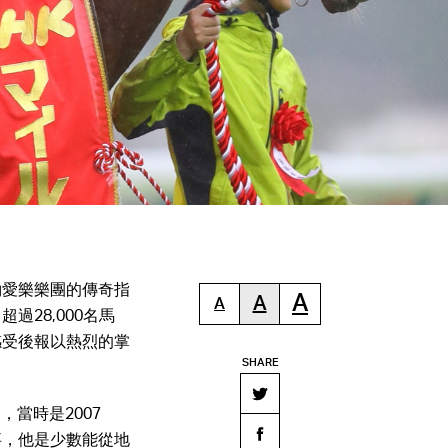
約愛樂樂團的傳奇指
A
A
A
28,000名馬
感受後報以熱烈的掌
SHARE
當時是2007
事，他是少數能從地