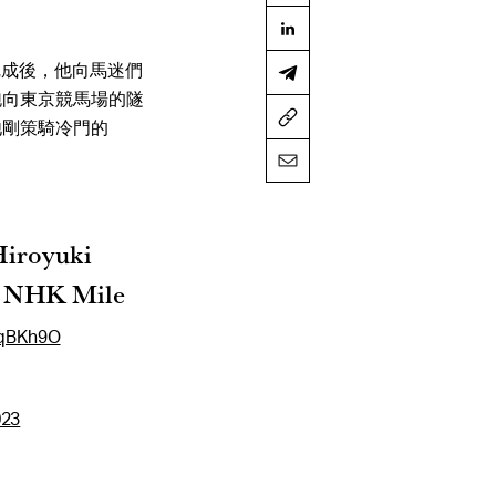
完成後，他向馬迷們
跑向東京競馬場的隧
他剛策騎冷門的
Hiroyuki
1 NHK Mile
hqBKh9O
023