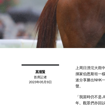
上周日滂沱大雨
莫瑾賢
揮家伯恩斯坦一樣
首席記者
迷分享勝出NHK
2023年05月9日
聲。
「我當時仍不是J
年。觀眾們亦回