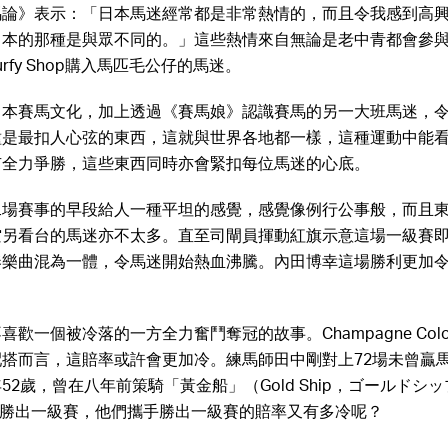
馬論》表示：「日本馬迷經常都是非常熱情的，而且令我感到高
日本的那種是與眾不同的。」這些熱情來自無論是老中青都會參
rfy Shop購入馬匹毛公仔的馬迷。
日本賽馬文化，加上透過《賽馬娘》認識賽馬的另一大班馬迷，
種是最扣人心弦的東西，這就與世界各地都一樣，這種運動中能
有全力爭勝，這些東西同時亦會緊扣每位馬迷的心底。
二場賽事的早段給人一種平坦的感覺，感覺像例行公事般，而且
空另看台的馬迷亦不太多。直至司閘員揮動紅旗示意這場一級賽
奏樂曲混為一體，令馬迷開始熱血沸騰。內田博幸這場勝利更加
歡一個被冷落的一方全力奮鬥奪冠的故事。Champagne Color
搭而言，這賠率或許會更加冷。練馬師田中剛對上72場未曾贏
52歲，曾在八年前策騎「黃金船」（Gold Ship，ゴールドシ
未曾勝出一級賽，他們攜手勝出一級賽的賠率又有多冷呢？