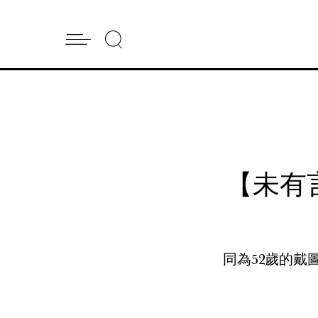
【未有
同為52歲的