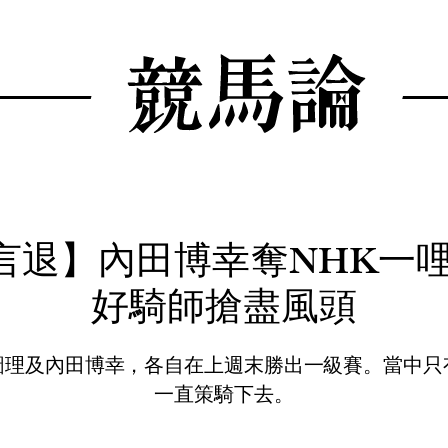
言退】內田博幸奪NHK一哩
好騎師搶盡風頭
戴圖理及內田博幸，各自在上週末勝出一級賽。當中只
一直策騎下去。