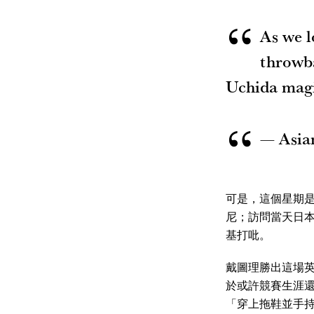
As we l
throwba
Uchida mag
— Asia
可是，這個星期
尼；訪問當天日本時
基打吡。
戴圖理勝出這場
於或許競賽生涯
「穿上拖鞋並手