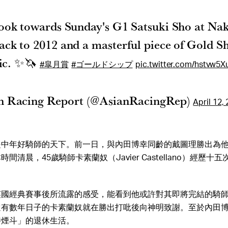
ook towards Sunday's G1 Satsuki Sho at Na
ck to 2012 and a masterful piece of Gold S
ic. ✨🦄
#皐月賞
#ゴールドシップ
pic.twitter.com/hstvw5
n Racing Report (@AsianRacingRep)
April 12,
是中年好騎師的天下。前一日，與內田博幸同齡的戴圖理勝出為
間清晨，45歲騎師卡素蘭奴（Javier Castellano）經歷十
英國經典賽事後所流露的感受，能看到他或許對其即將完結的騎
還有數年日子的卡素蘭奴就在勝出打吡後向神明致謝。至於內田
持煙斗」的退休生活。