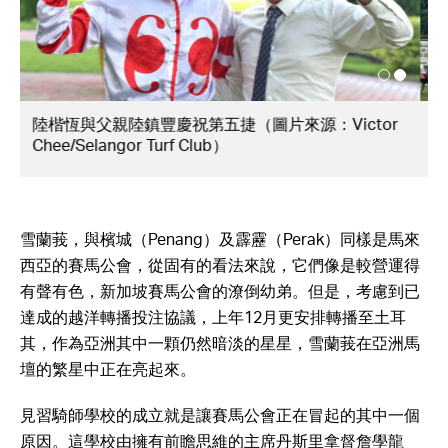
1989年的雪蘭莪馬場（圖片來源：Tim
Graham/Getty Images）
雪蘭莪，與檳城（Penang）及霹靂（Perak）同樣是馬來
西亞的賽馬公會，從固有的看法來說，它們像是較營運得
有聲有色，新加坡賽馬公會的潦倒幼弟。但是，考慮到已
達成的越洋轉播投注協議，上年12月更安排轉播至土耳
其，作為亞洲其中一顆仍然暗淡的星星，雪蘭莪在亞洲馬
壇的繁星中正在亮起來。
見習騎師學校的成立就是讓賽馬公會正在冒起的其中一個
原因。這學校由擁有前瞻思維的主席丹斯里拿督詹學龍