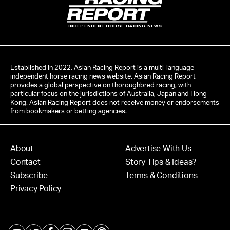
INDEPENDENT HORSE RACING NEWS
Established in 2022, Asian Racing Report is a multi-language
independent horse racing news website. Asian Racing Report
provides a global perspective on thoroughbred racing, with
particular focus on the jurisdictions of Australia, Japan and Hong
Kong. Asian Racing Report does not receive money or endorsements
from bookmakers or betting agencies.
About
Advertise With Us
Contact
Story Tips & Ideas?
Subscribe
Terms & Conditions
Privacy Policy