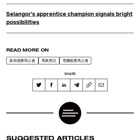
Selangor’s apprentice champion signals bright
possibilities
READ MORE ON
新加坡賽馬公會
馬來西亞
雪蘭莪賽馬公會
SHARE
SUGGESTED ARTICLES