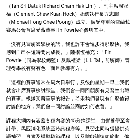
（Tan Sri Datuk Richard Cham Hak Lim）、副主席周冠
福（Clement Chew Kuan Hock）及總執行長方志鵬
（Michael Fong Chee Poong）成立。廣受尊重的雪蘭莪
賽馬公會首席受薪董事Fin Powrie亦參與其中。
「沒有見習騎師學校的話，我也許不會進步得那麼快。我
感到自己在短時間内成長。」陸楷恆補充：「Fin
Powrie（同為學校總監）及戴禮梁（L L Tai，前騎師）管
理得學校有聲有色，而且教導有方。」
「這裡的賽事通常在周六日舉行，及後的星期一早上我們
就會出席賽事檢討課堂，我們會一同回顧所有見習生出戰
的賽事。根據受薪董事的報告，若果我們發現有什麼值得
討論的地方，我們會一同討論並商討如何改善。」
課程大綱內有涵蓋各種內容的45分鐘課堂，由營養學至會
計學、馬匹消化系統至聆訊程序等。見習生同時獲提供英
語補習、真實及模擬騎術課程，以及體能訓練如瑜伽、健