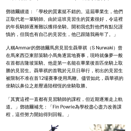
鄧德爾續道：「學校的質素挺不錯的。這屆畢業生，他們
正取代老一輩騎師。由於這班見習生的質素很好，令這裡
的年長騎師逐漸難以獲得坐騎。開初我也對他們有點兒謹
慎的，但我也有自己的見習生，他已跟隨我兩年了。」
人稱Ammar的鄧德爾馬房見習生聶華祺（S Nurwaki）曾
在馬來西亞東部策騎小馬角逐當地賽事，現時就像夢一般
在首都吉隆坡策騎。他是第一名能在畢業後首匹坐騎上取
勝的見習生。聶華祺的首戰於元旦日舉行，初出的見習生
被限制不准在首12場賽事使用馬鞭。儘管如此，聶華祺的
坐騎以鼻位之差壓過陸楷恆的坐騎取勝。
「其實這裡一直都有見習騎師的課程，但近期逐漸走上軌
道。」鄧德爾補充：「Fin Powrie為學校盡心盡力改善課
程，這些努力開始得到回報。」