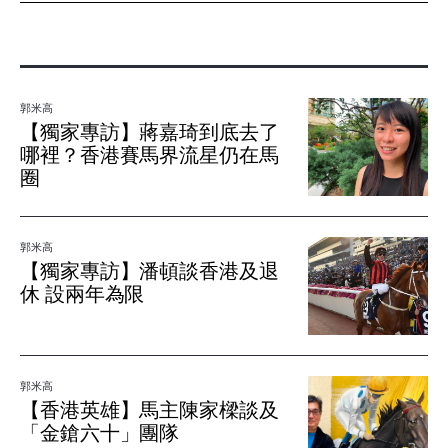
郭米高
【獨家專訪】蔣嘉琦到底去了
哪裡？香港賽馬界流星仍在馬
圈
郭米高
【獨家專訪】潘頓談香港及退
休 設兩年為限
郭米高
【香港英雄】馬主陳家樑談及
「金鎗六十」團隊