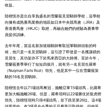
收益。
陸楷恆亦是出自享負盛名的雪蘭莪見習騎師學校，這學校
向擁有成熟賽馬業務的地區如日本中央競馬會（JRA）及
香港賽馬會（HKJC）取經，再融合她們的經驗為賽事學
員提供訓練。
去年年尾，當這名新加坡籍騎師奪取冠軍騎師頭銜的時
候，他只是一名見習騎師，這引證了即使是一名獲讓磅的
見習生，其功架亦不下於馬來西亞的大師傅。至於今年，
雪蘭莪賽季舉行了短短四個月，就有另一名見習生羅希
（Nuqman Faris Rozi）領先，他是其中一位在雪蘭莪策
騎的16名見習騎師。
陸楷恆去年以71場頭馬奪冠，拋離亞軍15場頭馬，比羅希
更加大幅拋離26場。但是，羅希現時以22場勝仗於龍虎榜
領先，陸楷恆現時只得4場頭馬，並下跌至第26位。這4場
頭馬當中，有3場是在今季的元旦賽馬日取得的，但他至