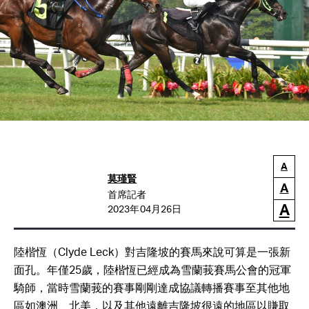
A
莫瑾賢
A
首席記者
A
2023年04月26日
陸楷恆（Clyde Leck）對吉隆坡的賽馬來說可算是一張新
面孔。年僅25歲，陸楷恆已經成為雪蘭莪賽馬公會的冠軍
騎師，當時雪蘭莪的賽事剛剛達成協議轉播賽事至其他地
區如澳洲、北美，以及其他遠離吉隆坡很遠的地區以賺取