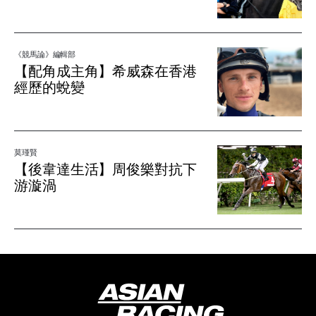
《競馬論》編輯部
【配角成主角】希威森在香港
經歷的蛻變
莫瑾賢
【後韋達生活】周俊樂對抗下
游漩渦