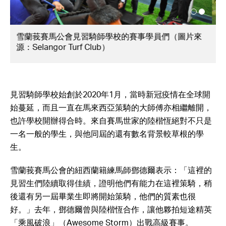
陸楷恆夥拍「祥龍力宏」勝出一日六捷中其中一捷
（圖片來源：Victor Chee/Selangor Turf Club）
見習騎師學校始創於2020年1月，當時新冠疫情在全球開
始蔓延，而且一直在馬來西亞策騎的大師傅亦相繼離開，
也許學校開辦得合時。來自賽馬世家的陸楷恆絕對不只是
一名一般的學生，與他同屆的還有數名背景較草根的學
生。
雪蘭莪賽馬公會的紐西蘭籍練馬師鄧德爾表示：「這裡的
見習生們陸續取得佳績，證明他們有能力在這裡策騎，稍
後還有另一屆畢業生即將開始策騎，他們的質素也很
好。」去年，鄧德爾曾與陸楷恆合作，讓他夥拍短途精英
「乘風破浪」（Awesome Storm）出戰高級賽事。