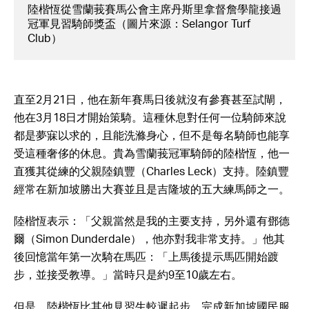
陸楷恆從雪蘭莪賽馬公會主席丹斯里拿督詹學龍接過
冠軍見習騎師獎盃（圖片來源：Selangor Turf
Club）
直至2月21日，他在新年賽馬日後就沒有參賽甚至試閘，
他在3月18日才開始策騎。這種休息對任何一位騎師來說
都是夢寐以求的，且能洗滌身心，但不是每名騎師也能享
受這種奢侈的休息。貴為雪蘭莪冠軍騎師的陸楷恆，他一
直獲其從練的父親陸鎮豐（Charles Leck）支持。陸鎮豐
經常在新加坡勝出大賽並且是吉隆坡的五大練馬師之一。
陸楷恆表示：「父親當然是我的主要支持，另外還有鄧德
爾（Simon Dunderdale），他亦對我非常支持。」他其
後回憶當年第一次騎在馬匹：「上馬後提示馬匹開始踱
步，並接受教導。」當時只是約9至10歲左右。
但是，陸楷恆比其他見習生較遲起步。完成新加坡國民服