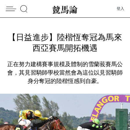
登入
【日益進步】陸楷恆奪冠為馬來
西亞賽馬開拓機遇
正在努力建構賽事規模及體制的雪蘭莪賽馬公
會，其見習騎師學校當然會為這位以見習騎師
身分奪冠的陸楷恆感到自豪。