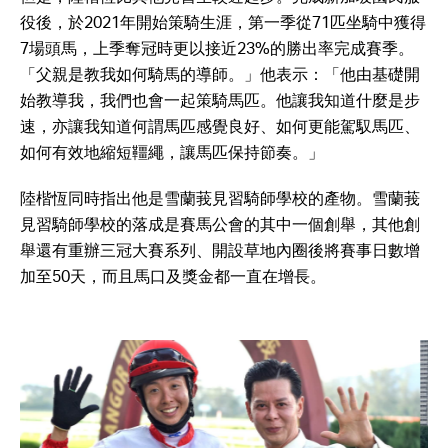
役後，於2021年開始策騎生涯，第一季從71匹坐騎中獲得
7場頭馬，上季奪冠時更以接近23%的勝出率完成賽季。
「父親是教我如何騎馬的導師。」他表示：「他由基礎開
始教導我，我們也會一起策騎馬匹。他讓我知道什麼是步
速，亦讓我知道何謂馬匹感覺良好、如何更能駕馭馬匹、
如何有效地縮短韁繩，讓馬匹保持節奏。」
陸楷恆同時指出他是雪蘭莪見習騎師學校的產物。雪蘭莪
見習騎師學校的落成是賽馬公會的其中一個創舉，其他創
舉還有重辦三冠大賽系列、開設草地內圈後將賽事日數增
加至50天，而且馬口及獎金都一直在增長。