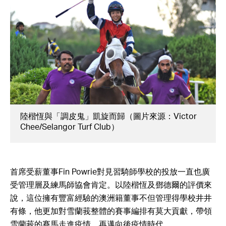
陸楷恆與「調皮鬼」凱旋而歸（圖片來源：Victor
Chee/Selangor Turf Club）
首席受薪董事Fin Powrie對見習騎師學校的投放一直也廣
受管理層及練馬師協會肯定。以陸楷恆及鄧德爾的評價來
說，這位擁有豐富經驗的澳洲籍董事不但管理得學校井井
有條，他更加對雪蘭莪整體的賽事編排有莫大貢獻，帶領
雪蘭莪的賽馬走進疫情，再邁向後疫情時代。