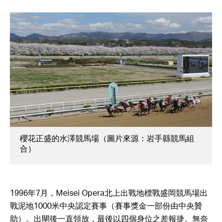
櫻花正盛的水澤競馬場（圖片來源：岩手縣競馬組
合）
1996年7月，Meisei Opera北上出戰地標戰盛岡競馬場出
戰泥地1000米中央認定賽事（賽事獎金一部份由中央贊
助）。出閘後一直領放，最後以四個身位之差報捷。無奈