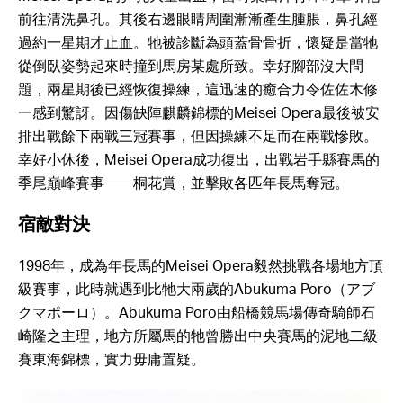
前往清洗鼻孔。其後右邊眼睛周圍漸漸產生腫脹，鼻孔經
過約一星期才止血。牠被診斷為頭蓋骨骨折，懷疑是當牠
從倒臥姿勢起來時撞到馬房某處所致。幸好腳部沒大問
題，兩星期後已經恢復操練，這迅速的癒合力令佐佐木修
一感到驚訝。因傷缺陣麒麟錦標的Meisei Opera最後被安
排出戰餘下兩戰三冠賽事，但因操練不足而在兩戰慘敗。
幸好小休後，Meisei Opera成功復出，出戰岩手縣賽馬的
季尾巔峰賽事——桐花賞，並擊敗各匹年長馬奪冠。
宿敵對決
1998年，成為年長馬的Meisei Opera毅然挑戰各場地方頂
級賽事，此時就遇到比牠大兩歲的Abukuma Poro（アブ
クマポーロ）。Abukuma Poro由船橋競馬場傳奇騎師石
崎隆之主理，地方所屬馬的牠曾勝出中央賽馬的泥地二級
賽東海錦標，實力毋庸置疑。