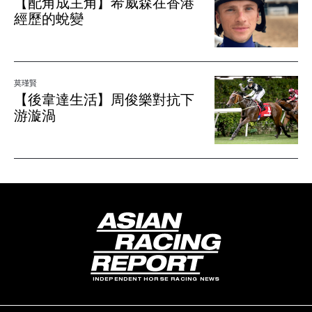
【配角成主角】希威森在香港
經歷的蛻變
莫瑾賢
【後韋達生活】周俊樂對抗下
游漩渦
INDEPENDENT HORSE RACING NEWS