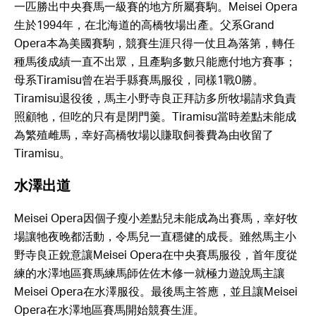
一匹勝出中央賽馬一級賽的地方所屬賽駒。Meisei Opera
生於1994年，在北海道的高橋牧場出產。父系Grand
Opera本為美國賽駒，競賽生涯只得一仗且為落第，轉任
種馬後成績一直不出眾，且產駒多數只能應付地方賽事；
母系Tiramisu曾在岩手縣賽馬服役，同樣1戰0勝。
Tiramisu退役後，馬主小野寺良正拜訪多所牧場請求負責
照顧牠，但吃的只有是閉門羹。Tiramisu當時差點未能成
為繁殖雌馬，幸好高橋牧場以賺取飼養費為由收留了
Tiramisu。
水澤出道
Meisei Opera因個子瘦小差點兒未能成為出賽馬，幸好牧
場讓牠夜晚都活動，令馬兒一直穩健的成長。雖然馬主小
野寺良正銳意讓Meisei Opera在中央賽馬服役，首年度從
練的水澤地區賽馬練馬師佐佐木修一就極力遊說馬主讓
Meisei Opera在水澤服役。最後馬主答應，並且讓Meisei
Opera在水澤地區賽馬開始競賽生涯。