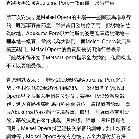
直路後再次被Abukuma Poro一攻而破，只得季軍。
第三次對決，是Meisei Opera的主場——盛岡競馬場舉行
的一哩冠軍賽南部盃。雖然當日臨場停了雨，但場地依然
為軟地。Abukuma Poro以六連勝的姿態進軍這場泥地一
哩本地一級賽，當然成為大熱門，而Meisei Opera就屈居
第三熱門。Meisei Opera的負責馬伕柴田洋行曾表示：
「雖然不得不給予Meisei Opera指示全力競跑，但同樣也
不可以要牠受傷。」
菅原勲就表示：「雖然2000米敗給Abukuma Poro的追
勢，但相信1600米就能捱到終點。」3檔出閘的Meisei
Opera早段貼欄以半個身位領放，賽事中段沿途輕鬆競
跑，進入直路後帶離馬群約兩個身位，最後猶有餘勁，擊
敗Abukuma Poro勝出這場賽事。勝出一哩冠軍賽南部盃
後，幕後決定在來年挑戰二月錦標。距離二月錦標還有一
個月，Meisei Opera就已經接受嚴密的訓練，如上坡賽道
訓練等，Meisei Opera亦沒有怠慢，以全力應付所有操