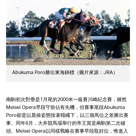
Abukuma Poro勝出東海錦標（圖片來源：JRA）
兩駒初次對壘是1月尾的2000米一級賽川崎紀念賽，雖然
Meisei Opera早段守前佔有先機，但賽事尾段Abukuma
Poro卻是以晨操姿態按著韁繩下，以三個馬位之差勝出賽
事。同年6月，大井競馬場舉行的帝王賞是兩駒第二次碰
頭。Meisei Opera以同樣戰略在賽事早段取好位，惟進入