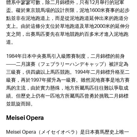
體系中寥寥可數，除二月錦標外，只有12月舉行的冠軍
盃。礙於東京競馬場的設計所限，泥地1600米賽事的起步
點並非在泥地跑道上，而是從泥地跑道延伸出來的跑道分
支上。由於這條分支位於草地跑道及草地2000米的延伸分
支之間，出賽馬匹要先在草地競跑約百多米才進入泥地跑
道。
1984年日本中央賽馬引入級際賽制度，二月錦標的前身
——二月讓賽（フェブラリーハンデキャップ）被評定為
三級賽，供四歲以上馬匹競跑。1994年二月錦標升格至二
級賽，再於1997年擢升為一級賽。雖然泥地賽事是地方賽
馬的主流，由於實力懸殊，地方所屬馬匹往往難以爭取成
績。但歷史上仍有一匹地方所屬馬匹曾勇於挑戰二月錦標
並凱旋而歸。
Meisei Opera
Meisei Opera（メイセイオペラ）是日本賽馬歷史上唯一