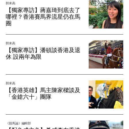
郭米高
【獨家專訪】蔣嘉琦到底去了
哪裡？香港賽馬界流星仍在馬
圈
郭米高
【獨家專訪】潘頓談香港及退
休 設兩年為限
郭米高
【香港英雄】馬主陳家樑談及
「金鎗六十」團隊
《競馬論》編輯部