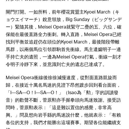
閘門打開。一如所料，前年櫻花賞盟主Kyoei March（キ
ョウエイマーチ）銳意領放，Big Sunday（ビッグサンデ
ー）緊隨其後，Meisei Opera就緊守二疊的五、六位，確
保能在最後直路全力衝刺。轉入直路，Meisei Opera已經
找到平衡並追趕仍在頭位的Kyoei March，最後階段帶離
馬群，以兩個馬位引領群駒首先衝線。馬主遺孀明子一邊
手持亡夫的遺照，一邊為Meisei Opera打氣，衝線一刻才
令明子冷靜下來，並意識到亡夫的遺志已達成了。
Meisei Opera衝線後徐徐減慢速度，從對面直路凱旋而
歸，在接近十萬名馬迷的見證下昂然踱步回到看台面前，
「I—SA—O！I—SA—O！」（Isao為「勲」字的訓讀發
音）的歡聲不斷，菅原勲亦手握拳頭向馬迷致謝。接受訪
問時，菅原勲表示：「這是難以置信的感覺，非常高
興。」問及想向岩手縣的馬迷說什麼，他就表示：「有賴
各位的支持，我們才能勝出這場賽事。期望各位能繼續支