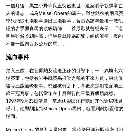
一個月後，馬主小野寺良正突然逝世，遺孀明子就繼承亡
夫的遺志，成為Meisei Opera的馬主。雖然隨後的兩歲賽
季只能從七場賽事勝出三場賽事，負責為該年最後一戰執
韁的岩手縣賽馬的頂級騎師——菅原勲就曾經表示：「這
匹馬雖然柔韌性高，但馬身就較為窈窕，線條潦瘦，真的
不像一匹四百多公斤的馬。」
流血事件
踏入三歲，在菅原勲及渡邊正彥的引導下，一口氣勝出六
場賽事，包括有岩手縣賽馬打吡之稱的不來方賞，東北優
駿等三歲巔峰賽事。勢如破竹之下，幕後決定劍指泥地三
歲三冠賽事，包括當年在十月舉行的三級賽麒麟錦標。
1997年9月23日清晨，當馬伕柴田洋行聽到其他馬房職員
呼叫，他即刻跑到Meisei Opera馬房，就看到難以置信的
場面。
Meisei Opera的鼻孔大量出血，當時柴田洋行即時牽引牠