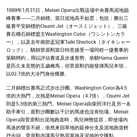
1999年1月31日，Meisei Opera出戰這場中央賽馬泥地巔
峰賽事——二月錦標。當日泥地高手如雲，包括：勝出三
級賽平安錦標的Osumi Jet（オースミジェット）、三級
賽石榴石錦標盟主Washington Color（ワシントンカラ
ー），以及去年南部盃冠軍Taiki Sherlock（タイキシャー
ロック）。騎師菅原勲當日特意接受一場同程一捷賽事的
策騎聘約，用以評估賽道及步速形勢。坐騎Hama Queen
是匹久未見態的五歲雌馬，但菅原勲仍能發揮馬兒本領，
以92.7倍的大冷門身份獲勝。
二月錦標出賽馬正式步出沙圈。Washington Color為4.5
倍的大熱門，次熱是Meisei Opera（4.7倍），Osumi Jet
則是5.3倍的第三熱門。Meisei Opera由柴田洋行及另一名
助手牽引，面對沙圈數以千計的馬迷也沒有怯場。Meisei
Opera與菅原勲出泥地跑道時，馬兒神態從容，即使場內
馬迷的聲音不絕，依然來回草地的延伸分支及泥地跑道輕
抒步頭，菅原勲亦讓馬兒熟習草地及泥地的交匯點。