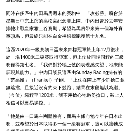
同時在多匹中內田馬房週末的賽駒中，「攻必勝」將會於
星期日中京上演的高松宮紀念賽上陣。中內田曾於去年安
排牠出戰皇家雅士谷賽期，希望為馬房帶來第一個海外賽
事頭馬，但最終只能在白金禧錦標跑獲第十九名。
這匹2020年一級賽朝日盃未來錦標冠軍於上年12月復出，
於一場1400米二級賽取得亞軍，但上仗於同場同程的三級
賽僅得第七名。「我們對於牠上仗的表現感失望，牠未能
展現其能力。」中內田談及這匹由Sunday Racing擁有的
「范高爾」（Frankel）子嗣。「上仗在陣上有少許搶口並
無遮擋。且接近沒有約束下競跑，結果在末段無以為繼。
（今仗）縮程至1200米，我不用搶心牠過份搶口，鞍上人
相信可以更易操控。」
「牠是由一口馬主團體擁有，而馬主傾向牠今年在日本出
賽，並希望於日本取得多一個一級賽冠軍，這可以讓牠成