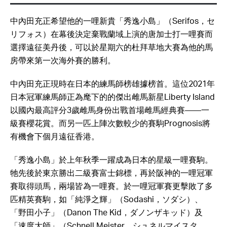
中內田充正希望他的一哩新貴「秀逸小島」（Serifos，セ
リフォス）在幕後決定棄戰蘭域上演的唐加士打一哩賽而
選擇遠征美丹後，可以於星期六的杜拜草地大賽為他的馬
房帶來第一次海外賽的勝利。
中內田充正現時在日本的練馬師榜雄據榜首。這位2021年
日本冠軍練馬師正為麾下的的傑出雌馬新星Liberty Island
以國內最高評分3歲雌馬身份出戰首場雌馬經典賽——一
級賽櫻花賞。而另一匹上陣次數較少的賽駒Prognosis將
有機會下個月遠征香港。
「秀逸小島」於上年秋季一躍成為日本的星級一哩賽駒。
牠先後於東京勝出二級賽富士錦標，再於阪神的一哩冠軍
賽取得頭馬，兩場皆為一哩賽。於一哩冠軍賽更擊敗了多
匹精英賽駒，如「純淨之輝」（Sodashi，ソダシ）、
「野田小子」（Danon The Kid，ダノンザキッド）及
「速度大師」（Schnell Meister，シュネルマイスタ