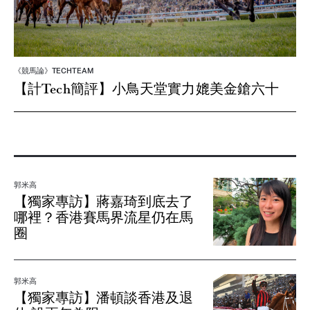
《競馬論》TECHTEAM
【計Tech簡評】小鳥天堂實力媲美金鎗六十
郭米高
【獨家專訪】蔣嘉琦到底去了
哪裡？香港賽馬界流星仍在馬
圈
郭米高
【獨家專訪】潘頓談香港及退