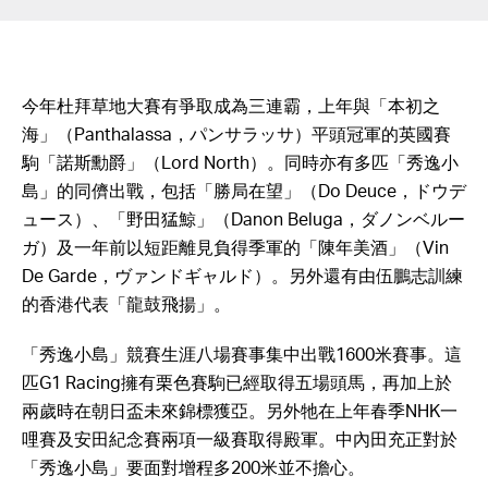
今年杜拜草地大賽有爭取成為三連霸，上年與「本初之
海」（Panthalassa，パンサラッサ）平頭冠軍的英國賽
駒「諾斯勳爵」（Lord North）。同時亦有多匹「秀逸小
島」的同儕出戰，包括「勝局在望」（Do Deuce，ドウデ
ュース）、「野田猛鯨」（Danon Beluga，ダノンベルー
ガ）及一年前以短距離見負得季軍的「陳年美酒」（Vin
De Garde，ヴァンドギャルド）。另外還有由伍鵬志訓練
的香港代表「龍鼓飛揚」。
「秀逸小島」競賽生涯八場賽事集中出戰1600米賽事。這
匹G1 Racing擁有栗色賽駒已經取得五場頭馬，再加上於
兩歲時在朝日盃未來錦標獲亞。另外牠在上年春季NHK一
哩賽及安田紀念賽兩項一級賽取得殿軍。中內田充正對於
「秀逸小島」要面對增程多200米並不擔心。