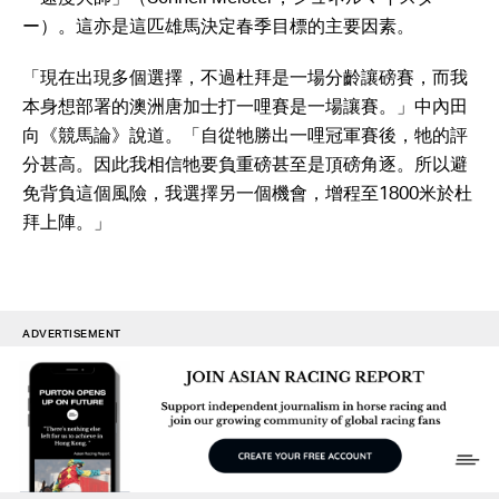
ー）。這亦是這匹雄馬決定春季目標的主要因素。
「現在出現多個選擇，不過杜拜是一場分齡讓磅賽，而我
本身想部署的澳洲唐加士打一哩賽是一場讓賽。」中內田
向《競馬論》說道。「自從牠勝出一哩冠軍賽後，牠的評
分甚高。因此我相信牠要負重磅甚至是頂磅角逐。所以避
免背負這個風險，我選擇另一個機會，增程至1800米於杜
拜上陣。」
ADVERTISEMENT