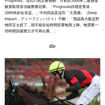
Prognosis。這匹八戰五勝賽駒，月初於2000米二級賽金
鯱賞取得首項級際賽冠軍。「Prognosis目標是香港，
2000米的女皇盃。」中內田談及這匹「大震撼」（Deep
Impact，ディープインパクト）子嗣：「我認為大阪盃對
牠而言太趕了，我不能在短時間部署牠再上陣。牠需要一
些時間回復體力才可再出賽。」