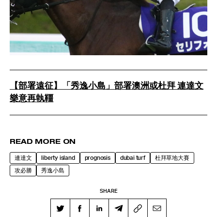
【部署遠征】「秀逸小島」部署澳洲或杜拜 連達文
樂意再執韁
READ MORE ON
連達文
liberty island
prognosis
dubai turf
杜拜草地大賽
攻必勝
秀逸小島
SHARE