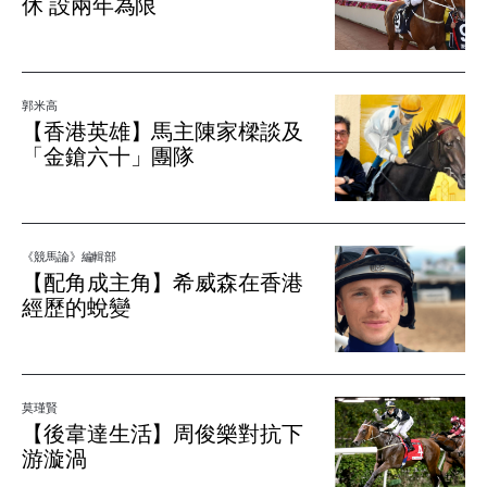
休 設兩年為限
郭米高
【香港英雄】馬主陳家樑談及
「金鎗六十」團隊
《競馬論》編輯部
【配角成主角】希威森在香港
經歷的蛻變
莫瑾賢
【後韋達生活】周俊樂對抗下
游漩渦