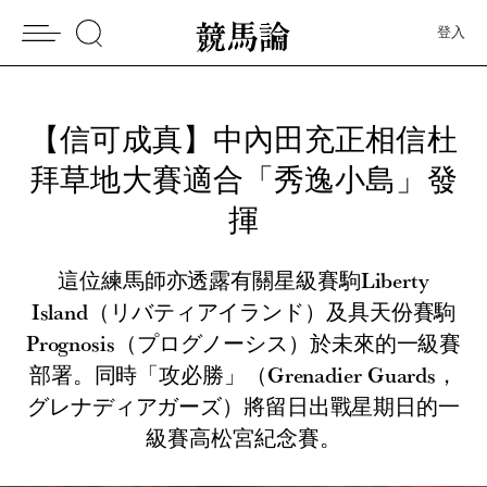
登入
【信可成真】中內田充正相信杜
拜草地大賽適合「秀逸小島」發
揮
這位練馬師亦透露有關星級賽駒Liberty
Island（リバティアイランド）及具天份賽駒
Prognosis（プログノーシス）於未來的一級賽
部署。同時「攻必勝」（Grenadier Guards，
グレナディアガーズ）將留日出戰星期日的一
級賽高松宮紀念賽。