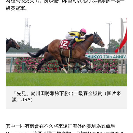
為種馬後更突出。所以他們希望可以牠可以增添多一場一
級賽冠軍。
「先見」於川田將雅胯下勝出二級賽金鯱賞（圖片來
源：JRA）
其中一匹有機會在不久將來遠征海外的賽駒為五歲馬