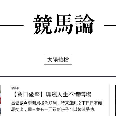
太陽拍檔
梁嘉俊
【賽日俊擊】瑰麗人生不懼轉場
呂健威今季開局極為順利，時來運到之下日日有頭
馬交出，周三亦有一匹質新份子可以替其爭功。