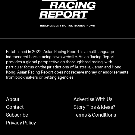
INDEPENDENT HORSE RACING NEWS
Established in 2022, Asian Racing Report is a multi-language
independent horse racing news website. Asian Racing Report
provides a global perspective on thoroughbred racing, with
particular focus on the jurisdictions of Australia, Japan and Hong
Kong. Asian Racing Report does not receive money or endorsements
from bookmakers or betting agencies.
About
Advertise With Us
Contact
Story Tips & Ideas?
Subscribe
Terms & Conditions
Privacy Policy