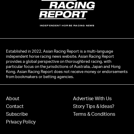
INDEPENDENT HORSE RACING NEWS
Established in 2022, Asian Racing Report is a multi-language
independent horse racing news website. Asian Racing Report
provides a global perspective on thoroughbred racing, with
particular focus on the jurisdictions of Australia, Japan and Hong
Kong. Asian Racing Report does not receive money or endorsements
from bookmakers or betting agencies.
About
Advertise With Us
Contact
Story Tips & Ideas?
Subscribe
Terms & Conditions
Privacy Policy