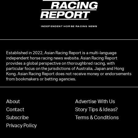
INDEPENDENT HORSE RACING NEWS
Established in 2022, Asian Racing Report is a multi-language
independent horse racing news website. Asian Racing Report
provides a global perspective on thoroughbred racing, with
particular focus on the jurisdictions of Australia, Japan and Hong
Kong. Asian Racing Report does not receive money or endorsements
from bookmakers or betting agencies.
About
Advertise With Us
Contact
Story Tips & Ideas?
Subscribe
Terms & Conditions
Privacy Policy