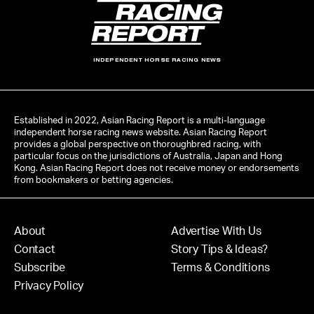
INDEPENDENT HORSE RACING NEWS
Established in 2022, Asian Racing Report is a multi-language
independent horse racing news website. Asian Racing Report
provides a global perspective on thoroughbred racing, with
particular focus on the jurisdictions of Australia, Japan and Hong
Kong. Asian Racing Report does not receive money or endorsements
from bookmakers or betting agencies.
About
Advertise With Us
Contact
Story Tips & Ideas?
Subscribe
Terms & Conditions
Privacy Policy