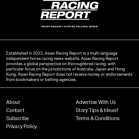
INDEPENDENT HORSE RACING NEWS
Established in 2022, Asian Racing Report is a multi-language
independent horse racing news website. Asian Racing Report
provides a global perspective on thoroughbred racing, with
particular focus on the jurisdictions of Australia, Japan and Hong
Kong. Asian Racing Report does not receive money or endorsements
from bookmakers or betting agencies.
About
Advertise With Us
Contact
Story Tips & Ideas?
Subscribe
Terms & Conditions
Privacy Policy