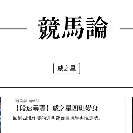
威之星
《競馬論》編輯部
【段速尋寶】威之星四班變身
回到四班作賽的這匹賢廄自購馬再現走勢。