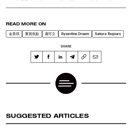
READ MORE ON
金美琪
重賞焦點
龐可立
Byzantine Dream
Sakura Toujours
SHARE
SUGGESTED ARTICLES