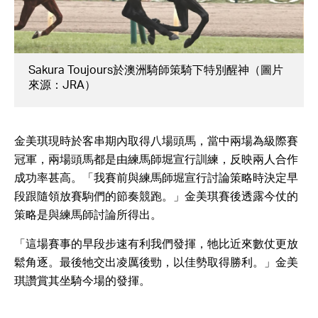
Sakura Toujours於澳洲騎師策騎下特別醒神（圖片
來源：JRA）
金美琪現時於客串期內取得八場頭馬，當中兩場為級際賽
冠軍，兩場頭馬都是由練馬師堀宣行訓練，反映兩人合作
成功率甚高。「我賽前與練馬師堀宣行討論策略時決定早
段跟隨領放賽駒們的節奏競跑。」金美琪賽後透露今仗的
策略是與練馬師討論所得出。
「這場賽事的早段步速有利我們發揮，牠比近來數仗更放
鬆角逐。最後牠交出凌厲後勁，以佳勢取得勝利。」金美
琪讚賞其坐騎今場的發揮。