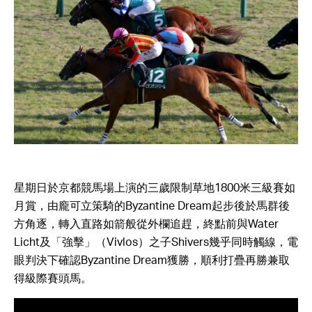
星期日於京都競馬場上演的三歲限制草地1800米三級賽如
月賞，由龐可立策騎的Byzantine Dream起步後於馬群後
方角逐，轉入直路如箭般從外欄追趕，終點前與Water
Licht及「強擊」（Vivlos）之子Shivers幾乎同時觸線，電
眼判決下確認Byzantine Dream獲勝，順利打疊再勝兼取
得級際賽頭馬。