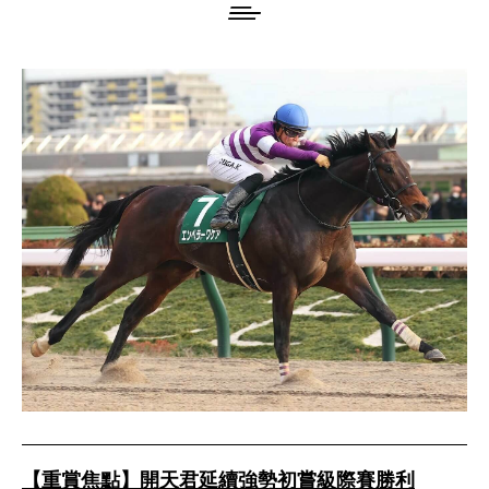
【重賞焦點】開天君延續強勢初嘗級際賽勝利