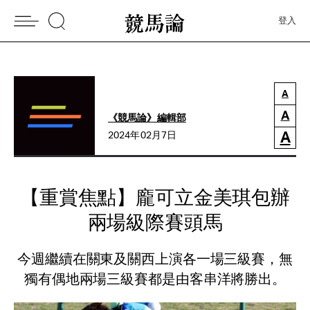
登入
A
A
《競馬論》編輯部
A
2024年02月7日
【重賞焦點】龐可立金美琪包辦
兩場級際賽頭馬
今週繼續在關東及關西上演各一場三級賽，無
獨有偶地兩場三級賽都是由客串洋將勝出。