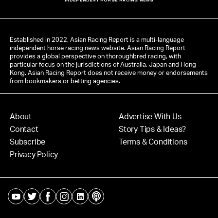
INDEPENDENT HORSE RACING NEWS
Established in 2022, Asian Racing Report is a multi-language
independent horse racing news website. Asian Racing Report
provides a global perspective on thoroughbred racing, with
particular focus on the jurisdictions of Australia, Japan and Hong
Kong. Asian Racing Report does not receive money or endorsements
from bookmakers or betting agencies.
About
Advertise With Us
Contact
Story Tips & Ideas?
Subscribe
Terms & Conditions
Privacy Policy