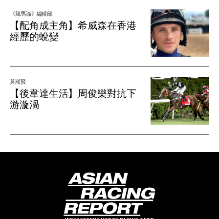
《競馬論》編輯部
【配角成主角】希威森在香港
經歷的蛻變
莫瑾賢
【後韋達生活】周俊樂對抗下
游漩渦