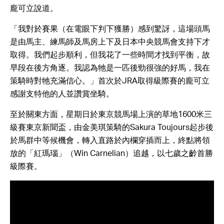
龐可立說道。
「我對於賽果（在電眼下判下獲勝）感到驚訝，這場頭馬
是由馬主、練馬師及馬房上下及日本中央競馬會支持下才
取得。我們起步順利，但我花了一些時間才找到平衡，故
早段在後方角逐。我認為牠是一匹後勁很強的好馬，我在
策騎時對牠充滿信心。」首次於JRA取得級際賽的龐可立
感謝支特他的人並讚賞坐騎。
至於關東方面，星期日於東京競馬場上演的草地1600米三
級賽東京新聞盃，由金美琪策騎的Sakura Toujours起步後
於馬群中等候機會，轉入直路於內欄穿插而上，終點將領
放的「紅瑪瑙」（Win Carnelian）追越，以七歲之齡首勝
級際賽。