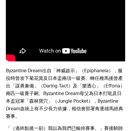
Byzantine Dream出自「神威啟示」（Epiphaneia），服
役時曾攻下菊花賞及日本盃兩項一級賽。轉任種馬後曾產
出「謀勇兼備」（Daring Tact）及「樂透心」（Efforia）
兩匹一級賽子嗣。Byzantine Dream母父為日本打吡及日
本盃冠軍「森林寶穴」（Jungle Pocket），Byzantine
Dream血統上有不少長力依據，相信會部署角逐雄馬經典
賽事。
「（過終點後一刻）我以為我們已輸掉賽事。」賽後騎師