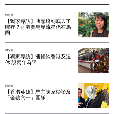
郭米高
【獨家專訪】蔣嘉琦到底去了
哪裡？香港賽馬界流星仍在馬
圈
郭米高
【獨家專訪】潘頓談香港及退
休 設兩年為限
郭米高
【香港英雄】馬主陳家樑談及
「金鎗六十」團隊