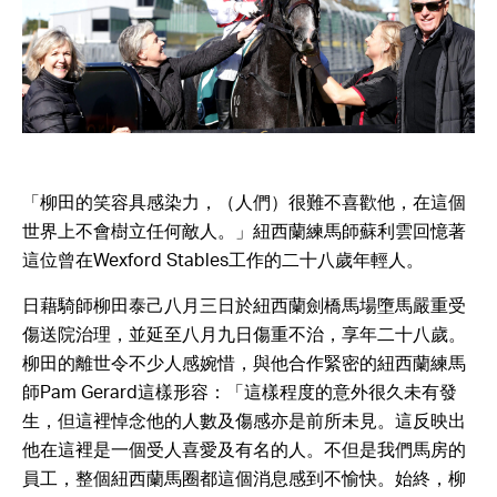
「柳田的笑容具感染力，（人們）很難不喜歡他，在這個
世界上不會樹立任何敵人。」紐西蘭練馬師蘇利雲回憶著
這位曾在Wexford Stables工作的二十八歲年輕人。
日藉騎師柳田泰己八月三日於紐西蘭劍橋馬場墮馬嚴重受
傷送院治理，並延至八月九日傷重不治，享年二十八歲。
柳田的離世令不少人感婉惜，與他合作緊密的紐西蘭練馬
師Pam Gerard這樣形容：「這樣程度的意外很久未有發
生，但這裡悼念他的人數及傷感亦是前所未見。這反映出
他在這裡是一個受人喜愛及有名的人。不但是我們馬房的
員工，整個紐西蘭馬圈都這個消息感到不愉快。始終，柳