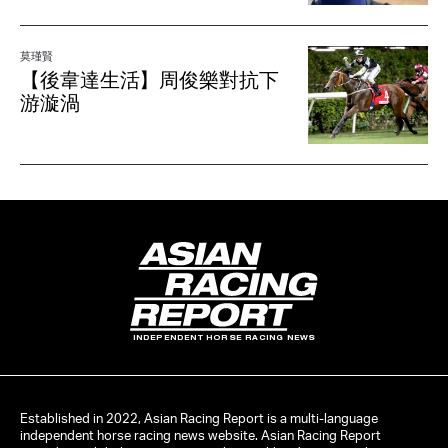
莫瑾賢
【後韋達生活】周俊樂對抗下
游漩渦
INDEPENDENT HORSE RACING NEWS
Established in 2022, Asian Racing Report is a multi-language
independent horse racing news website. Asian Racing Report