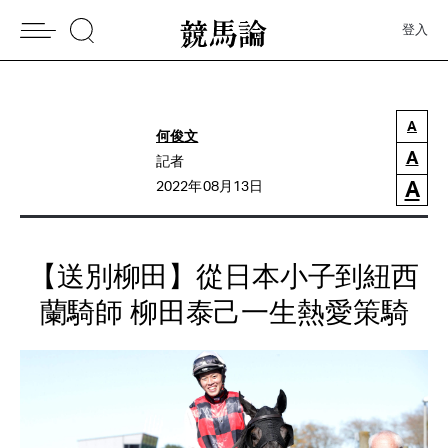
登入
A
何俊文
A
記者
A
2022年08月13日
【送別柳田】從日本小子到紐西
蘭騎師 柳田泰己一生熱愛策騎