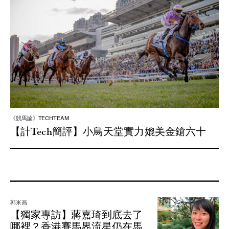
《競馬論》TECHTEAM
【計Tech簡評】小鳥天堂實力媲美金鎗六十
郭米高
【獨家專訪】蔣嘉琦到底去了
哪裡？香港賽馬界流星仍在馬