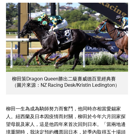
柳田策Dragon Queen勝出二級賽威德百里經典賽
（圖片來源：NZ Racing Desk/Kristin Ledington）
柳田一生為成為騎師努力而奮鬥，他同時亦相當愛錫家
人。紐西蘭及日本因疫情而封關，柳田於今年六月回家探
望母親及家人，這是他四年來首次回到日本。「當兩地邊
境重開時，我決定預約機票回日本，於季內取得五十場頭