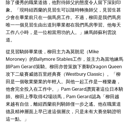
除了優秀的職業道德，他對待師父的態度令人留下深刻印
象。「現時紐西蘭的見習生可以隨時轉換師父，見習生甚
少會在畢業前只在一個馬房工作。不過，柳田是我們馬房
唯一一個見習生由出道到畢業都在我們馬房學習。他每天
工作八小時，是一位相當用功的人。」練馬師蘇利雲說
道。
從見習騎師畢業後，柳田主力為莫朗尼（Mike
Moroney）的Ballymore Stables工作，並主力為當地練馬
師Pam Gerard策騎。柳田亦曾策旗下賽駒Dragon Queen
攻下二級賽威德百里經典賽（Westbury Classic）。「柳
田是一個敬業樂業的年輕人。與他一起工作是一種樂趣，
他會完全投入在工作中。」Pam Gerard讚賞著這位日本騎
師。柳田上季取得42場頭馬，Pam Gerard認為「柳田越
來越有自信，離紐西蘭前列騎師僅一步之遙。他在職業道
德及精神層面上早已達這個層次，只是未有大賽坐騎證明
這一點。」