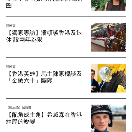
圈
郭米高
【獨家專訪】潘頓談香港及退
休 設兩年為限
郭米高
【香港英雄】馬主陳家樑談及
「金鎗六十」團隊
《競馬論》編輯部
【配角成主角】希威森在香港
經歷的蛻變