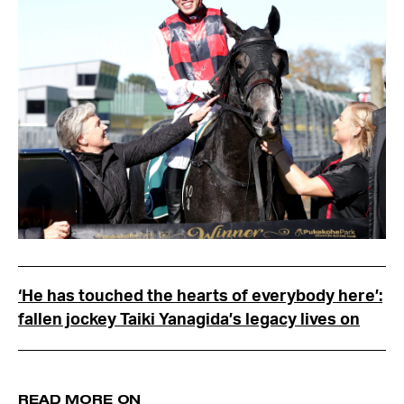
‘He has touched the hearts of everybody here’:
fallen jockey Taiki Yanagida’s legacy lives on
READ MORE ON