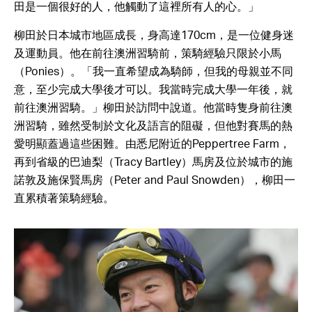
田是一個很好的人，他觸動了這裡所有人的心。」
柳田於日本城市地區成長，身高達170cm，是一位健身迷
及運動員。他在前往澳洲習騎前，策騎經驗只限於小馬
（Ponies）。「我一直希望成為騎師，但我的母親並不同
意，至少完成大學後才可以。我當時完成大學一年後，就
前往澳洲習騎。」柳田於訪問中說道。他當時隻身前往澳
洲習騎，雖然受制於文化及語言的阻礙，但他對賽馬的熱
愛明顯蓋過這些困難。由悉尼附近的Peppertree Farm，
再到省級的巴迪梨（Tracy Bartley）馬房及位於城市的施
諾敦及施保賢馬房（Peter and Paul Snowden），柳田一
直累積著策騎經驗。