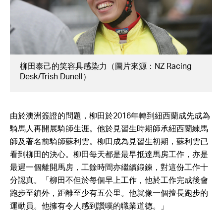
柳田泰己的笑容具感染力（圖片來源：NZ Racing
Desk/Trish Dunell）
由於澳洲簽證的問題，柳田於2016年轉到紐西蘭成先成為
騎馬人再開展騎師生涯。他於見習生時期師承紐西蘭練馬
師及著名前騎師蘇利雲。柳田成為見習生初期，蘇利雲已
看到柳田的決心。柳田每天都是最早抵達馬房工作，亦是
最遲一個離開馬房，工餘時間亦繼續鍛鍊，對這份工作十
分認真。「柳田不但於每個早上工作，他於工作完成後會
跑步至鎮外，距離至少有五公里。他就像一個擅長跑步的
運動員。他擁有令人感到讚嘆的職業道德。」