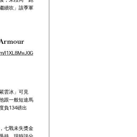
繼續吹」該季軍
g Armour
com/l1XL8MvJ0G
紫雲冰」可見
他跟一般短途馬
負134磅出
，七戰未失獎金
爭持。現時評分