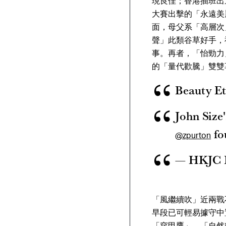
現良佳；香港插班出
大賽出擊的「永遠美
面，母父系「高層次
聲」此類谷草好手，
事。再者，「怡勁力
的「量代歡騰」雙雙
Beauty Ete
John Size'
fo
@zpurton
— HKJC 
「風繼續吹」近兩戰
早段已可輕易據守中
「穿甲鷹」、「自然