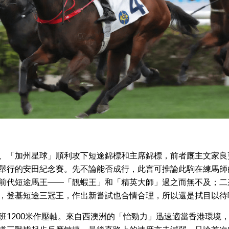
、「加州星球」順利攻下短途錦標和主席錦標，前者廐主文家良
舉行的安田紀念賽。先不論能否成行，此言可推論此駒在練馬師
前代短途馬王——「靚蝦王」和「精英大師」過之而無不及；二
，登基短途三冠王，作出新嘗試也合情合理，所以還是拭目以待
班1200米作壓軸。來自西澳洲的「怡勁力」迅速適當香港環境