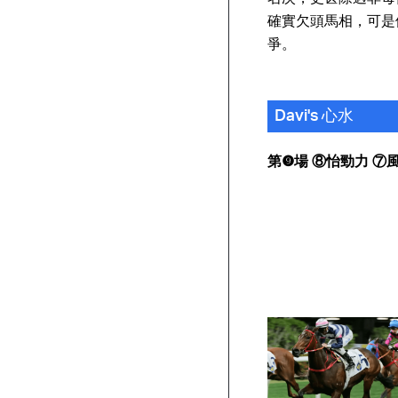
確實欠頭馬相，可是
爭。
Davi's 心水
第❾場 ⑧怡勁力 ⑦