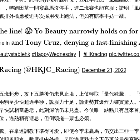
」，轉跑田草一開竅贏馬沒停手，連二班賽也能克服；證明「風
戰排外檔應被迫再次採用後上跑法，但如有賠率不妨一敲。
the line! 😱 Yo Beauty narrowly holds on for
and Tony Cruz, denying a fast-finishin
elin
|
autystablehk
#HappyWednesday
#HKracing
pic.twitter.
Racing (@HKJC_Racing)
December 21, 2022
五班起步，攻下五勝後仍未見止境，上仗輕取「量代歡騰」、「
兩駒至少快超過半秒，說服力十足，論走勢其爆炸力確實驚人。
早快試相當愚老，此刻深信仍未見盡。今仗唯一缺點只有歷來首度
位，過熱稍有避忌，但倒頭拖一票也必須。
騰」在韋達調教下準得可愛，即使今季未贏馬，仍交出三亞一季
仗順風順水，數度排中外檔，早段過度耗力之下仍可於最後直路