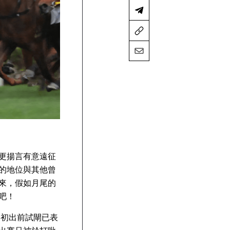
更揚言有意遠征
的地位與其他曾
來，假如月尾的
吧！
，初出前試閘已表