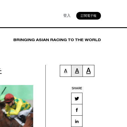
登入
訂閱電子報
BRINGING ASIAN RACING TO THE WORLD
拼
A
A
A
SHARE