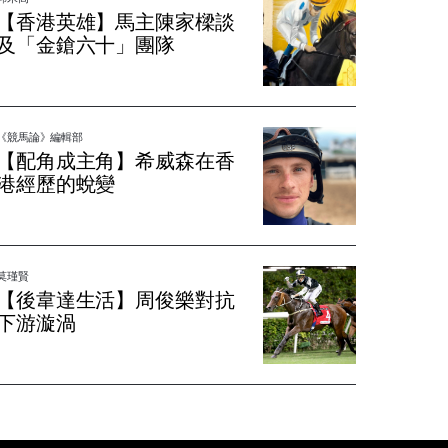
【香港英雄】馬主陳家樑談
及「金鎗六十」團隊
《競馬論》編輯部
【配角成主角】希威森在香
港經歷的蛻變
莫瑾賢
【後韋達生活】周俊樂對抗
下游漩渦