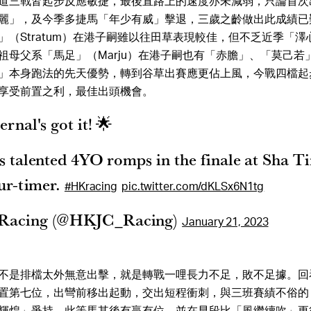
道三戰皆起步反應敏捷，最後直路上的速度亦未減弱，只論首次
麗」，及今季多捷馬「年少有威」擊退，三歲之齡做出此成績已
」（Stratum）在港子嗣雖以往田草表現較佳，但不乏近季「
祖母父系「馬足」（Marju）在港子嗣也有「赤膽」、「莫己若
」本身跑法的先天優勢，轉到谷草出賽應更佔上風，今戰四檔起
享受前置之利，最佳出頭機會。
rnal's got it! 🌟
s talented 4YO romps in the finale at Sha Tin
ur-timer.
#HKracing
pic.twitter.com/dKLSx6N1tg
Racing (@HKJC_Racing)
January 21, 2023
不是排檔太外無意出擊，就是轉戰一哩長力不足，敗不足據。回
置第七位，出彎前移出起動，交出短程衝刺，與三班賽績不俗的
輝煌」爭持。此等馬其後有贏有位，並在早段比「風繼續吹」更