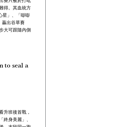
出賽只被於打吡
難得。其血統方
澤心星」、「嘭嘭
」贏出谷草賽
步大可跟隨內側
 to seal a
看升班後首戰，
「終身美麗」、
後，末段同一跑