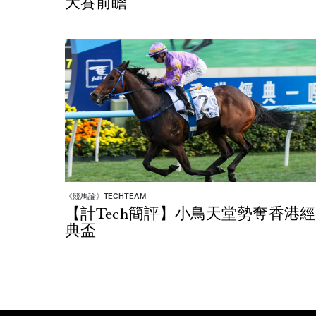
大賽前瞻
《競馬論》TECHTEAM
【計Tech簡評】小鳥天堂勢奪香港經
典盃