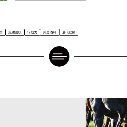
擊
風繼續吹
怡勁力
純金酒杯
量代歡騰