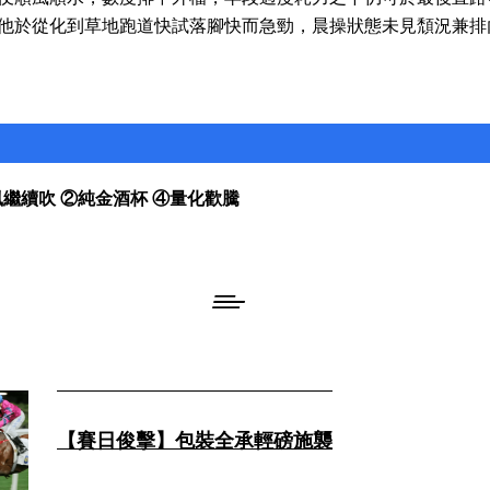
他於從化到草地跑道快試落腳快而急勁，晨操狀態未見頹況兼排
風繼續吹 ②純金酒杯 ④量化歡騰
【賽日俊擊】包裝全承輕磅施襲