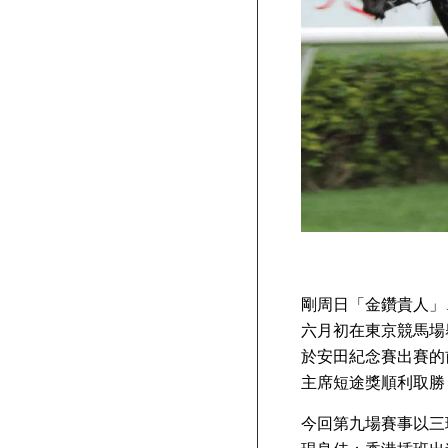
剛周日「金鑽貴人」
六月初在東京競馬場
於安田紀念賽出賽的
主席短途獎順利取勝
今回第九場賽事以三