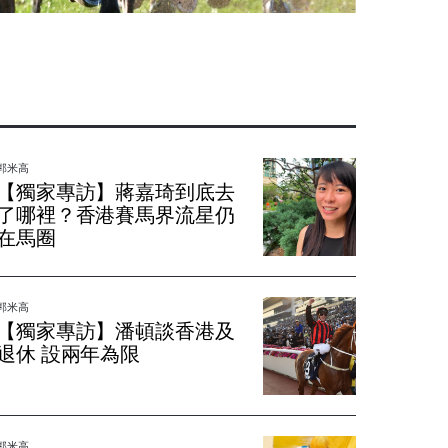
郭米高
【獨家專訪】蔣嘉琦到底去
了哪裡？香港賽馬界流星仍
在馬圈
郭米高
【獨家專訪】潘頓談香港及
退休 設兩年為限
郭米高