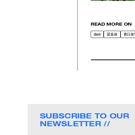
READ MORE ON
davi
梁嘉俊
賽日俊
SUBSCRIBE TO OUR
NEWSLETTER //