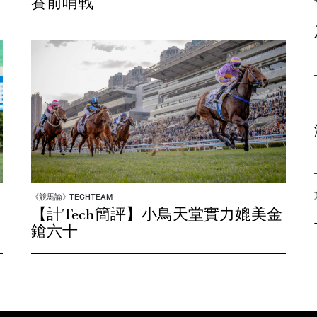
賽前哨戰
《競馬論》TECHTEAM
【計Tech簡評】小鳥天堂實力媲美金
鎗六十