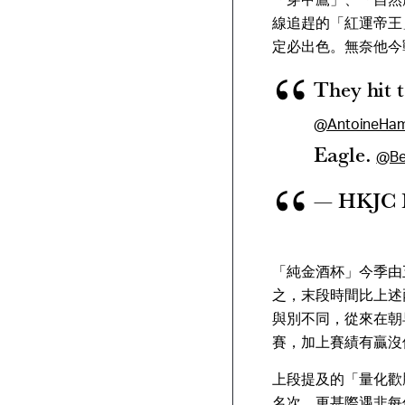
線追趕的「紅運帝王
定必出色。無奈他今
They hit 
@AntoineHam
Eagle.
@Be
— HKJC 
「純金酒杯」今季由
之，末段時間比上述
與別不同，從來在朝
賽，加上賽績有贏沒
上段提及的「量化歡
名次，更甚際遇非每