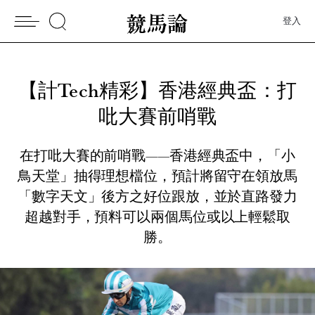
登入
【計Tech精彩】香港經典盃：打
吡大賽前哨戰
在打吡大賽的前哨戰——香港經典盃中，「小
鳥天堂」抽得理想檔位，預計將留守在領放馬
「數字天文」後方之好位跟放，並於直路發力
超越對手，預料可以兩個馬位或以上輕鬆取
勝。