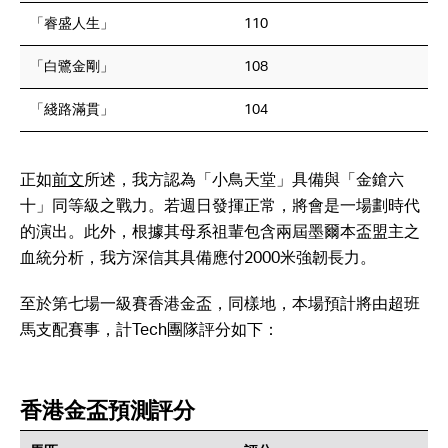
「睿盛人生」
110
「白鷺金剛」
108
「綫路滿貫」
104
正如
前文
所述，我方認為「小鳥天堂」具備與「金鎗六
十」同等級之戰力。若週日發揮正常，將會是一場劃時代
的演出。此外，根據其母系祖輩包含兩屆墨爾本盃盟主之
血統分析，我方深信其具備應付2000米強韌長力。
至於第七場一級賽香港金盃，同樣地，本場預計將由超班
馬支配賽事，計Tech團隊評分如下：
香港金盃預測評分