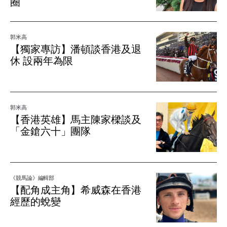
圈
郭米高
【獨家專訪】潘頓談香港及退
休 設兩年為限
郭米高
【香港英雄】馬主陳家樑談及
「金鎗六十」團隊
《競馬論》編輯部
【配角成主角】希威森在香港
經歷的蛻變