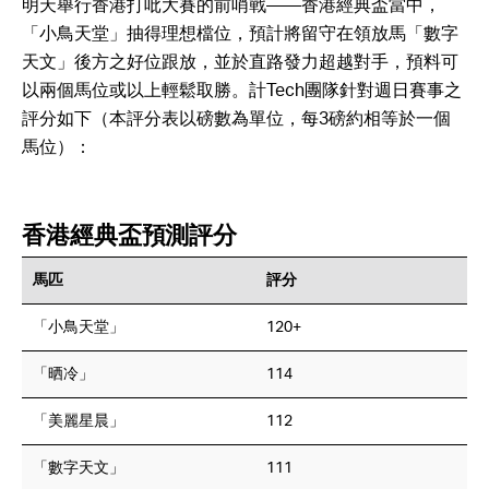
明天舉行香港打吡大賽的前哨戰——香港經典盃當中，
「小鳥天堂」抽得理想檔位，預計將留守在領放馬「數字
天文」後方之好位跟放，並於直路發力超越對手，預料可
以兩個馬位或以上輕鬆取勝。計Tech團隊針對週日賽事之
評分如下（本評分表以磅數為單位，每3磅約相等於一個
馬位）：
香港經典盃預測評分
馬匹
評分
「小鳥天堂」
120+
「晒冷」
114
「美麗星晨」
112
「數字天文」
111