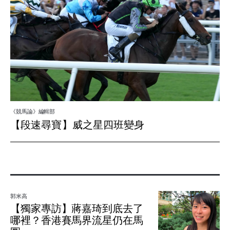
《競馬論》編輯部
【段速尋寶】威之星四班變身
郭米高
【獨家專訪】蔣嘉琦到底去了
哪裡？香港賽馬界流星仍在馬