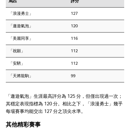
馬匹
評分
「浪漫勇士」
127
「遨遊氣泡」
120
「美麗同享」
116
「祝願」
112
「安騁」
112
「天將龍駒」
99
「遨遊氣泡」生涯最高評分為 125 分，但僅出現過一次；
其穩定表現指標為 120 分。相比之下，「浪漫勇士」幾乎
每場賽事均能交出 127 分之頂尖水準。
其他精彩賽事