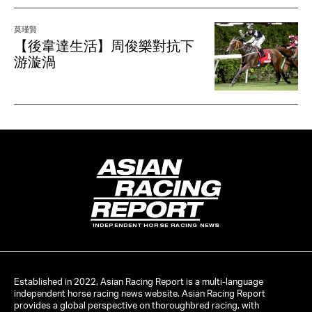
莫瑾賢
【後韋達生活】周俊樂對抗下
游漩渦
INDEPENDENT HORSE RACING NEWS
Established in 2022, Asian Racing Report is a multi-language
independent horse racing news website. Asian Racing Report
provides a global perspective on thoroughbred racing, with