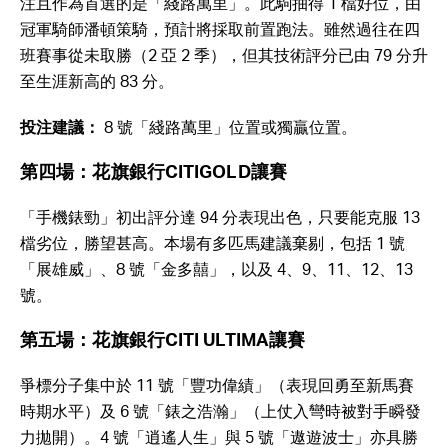
注且作為首選的是「綫路萬里」。此駒抽得 1 檔好位，由
冠軍騎師潘頓策騎，預計將採取前置跑法。雖然過往在四
班賽事從未取勝（2 亞 2 季），但其技術評分已由 79 分升
至生涯新高的 83 分。
投注建議：
8 號「綫路萬里」位置或獨贏位置。
第四場：花旗銀行CITIGOLD讓賽
「手機錶勁」初出評分達 94 分表現出色，只要能克服 13
檔劣位，勝望甚高。本場有多匹馬建議棄剔，包括 1 號
「展雄威」、8 號「金多囍」，以及 4、9、11、12、13
號。
第五場：花旗銀行CITI ULTIMA讓賽
爭標分子集中於 11 號「豐功偉績」（表現回勇至新馬賽
時期水平）及 6 號「錶之浩瀚」（上仗入彎時被對手瞬發
力拋開）。4 號「逍遙人生」與 5 號「遨遊波士」亦具勝