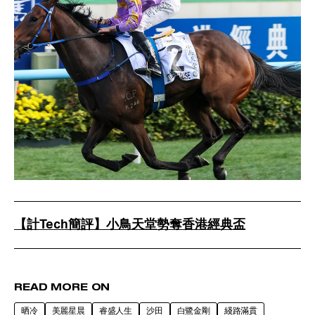
【計Tech簡評】小鳥天堂勢奪香港經典盃
READ MORE ON
晒冷
美麗星晨
睿盛人生
沙田
白鷺金剛
綫路滿貫