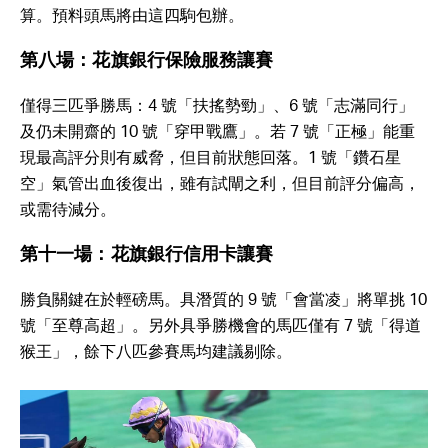
算。預料頭馬將由這四駒包辦。
第八場：花旗銀行保險服務讓賽
僅得三匹爭勝馬：4 號「扶搖勢勁」、6 號「志滿同行」
及仍未開齋的 10 號「穿甲戰鷹」。若 7 號「正極」能重
現最高評分則有威脅，但目前狀態回落。1 號「鑽石星
空」氣管出血後復出，雖有試閘之利，但目前評分偏高，
或需待減分。
第十一場：花旗銀行信用卡讓賽
勝負關鍵在於輕磅馬。具潛質的 9 號「會當凌」將單挑 10
號「至尊高超」。另外具爭勝機會的馬匹僅有 7 號「得道
猴王」，餘下八匹參賽馬均建議剔除。