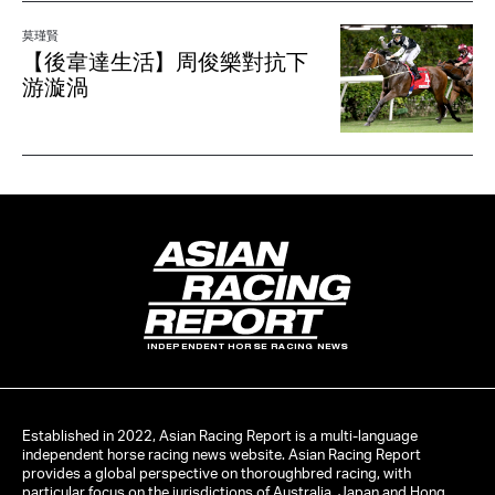
莫瑾賢
【後韋達生活】周俊樂對抗下
游漩渦
INDEPENDENT HORSE RACING NEWS
Established in 2022, Asian Racing Report is a multi-language
independent horse racing news website. Asian Racing Report
provides a global perspective on thoroughbred racing, with
particular focus on the jurisdictions of Australia, Japan and Hong