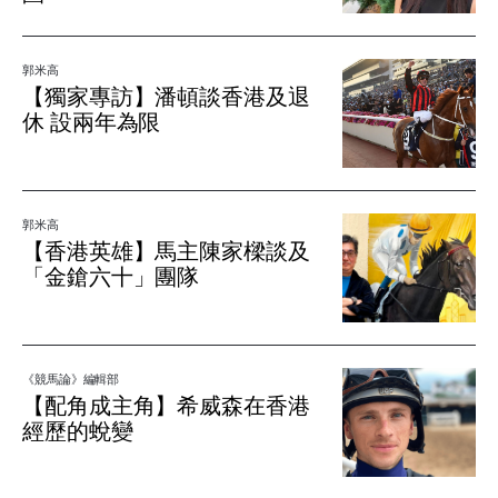
郭米高
【獨家專訪】潘頓談香港及退
休 設兩年為限
郭米高
【香港英雄】馬主陳家樑談及
「金鎗六十」團隊
《競馬論》編輯部
【配角成主角】希威森在香港
經歷的蛻變