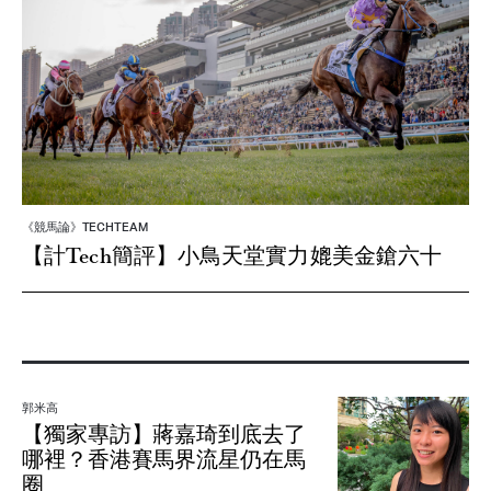
《競馬論》TECHTEAM
【計Tech簡評】小鳥天堂實力媲美金鎗六十
郭米高
【獨家專訪】蔣嘉琦到底去了
哪裡？香港賽馬界流星仍在馬
圈