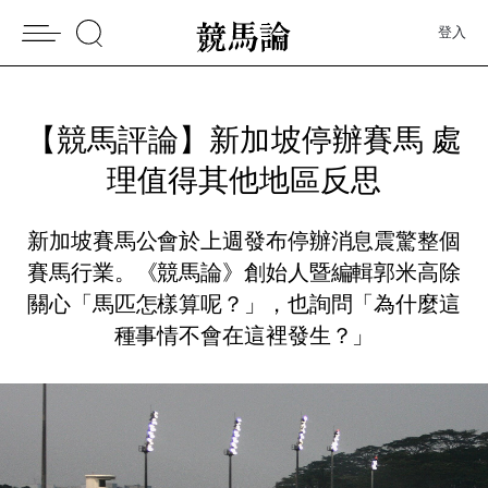
登入
【競馬評論】新加坡停辦賽馬 處
理值得其他地區反思
新加坡賽馬公會於上週發布停辦消息震驚整個
賽馬行業。《競馬論》創始人暨編輯郭米高除
關心「馬匹怎樣算呢？」，也詢問「為什麼這
種事情不會在這裡發生？」