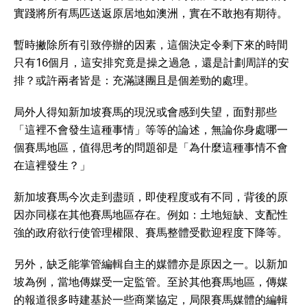
實踐將所有馬匹送返原居地如澳洲，實在不敢抱有期待。
暫時撇除所有引致停辦的因素，這個決定令剩下來的時間
只有16個月，這安排究竟是操之過急，還是計劃周詳的安
排？或許兩者皆是：充滿謎團且是個差勁的處理。
局外人得知新加坡賽馬的現況或會感到失望，面對那些
「這裡不會發生這種事情」等等的論述，無論你身處哪一
個賽馬地區，值得思考的問題卻是「為什麼這種事情不會
在這裡發生？」
新加坡賽馬今次走到盡頭，即使程度或有不同，背後的原
因亦同樣在其他賽馬地區存在。例如：土地短缺、支配性
強的政府欲行使管理權限、賽馬整體受歡迎程度下降等。
另外，缺乏能掌管編輯自主的媒體亦是原因之一。以新加
坡為例，當地傳媒受一定監管。至於其他賽馬地區，傳媒
的報道很多時建基於一些商業協定，局限賽馬媒體的編輯