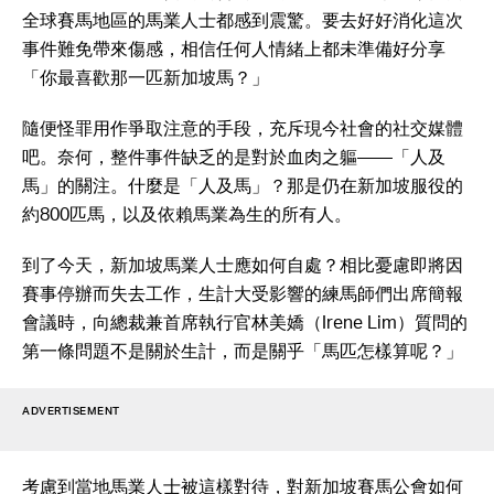
全球賽馬地區的馬業人士都感到震驚。要去好好消化這次
事件難免帶來傷感，相信任何人情緒上都未準備好分享
「你最喜歡那一匹新加坡馬？」
隨便怪罪用作爭取注意的手段，充斥現今社會的社交媒體
吧。奈何，整件事件缺乏的是對於血肉之軀——「人及
馬」的關注。什麼是「人及馬」？那是仍在新加坡服役的
約800匹馬，以及依賴馬業為生的所有人。
到了今天，新加坡馬業人士應如何自處？相比憂慮即將因
賽事停辦而失去工作，生計大受影響的練馬師們出席簡報
會議時，向總裁兼首席執行官林美嬌（Irene Lim）質問的
第一條問題不是關於生計，而是關乎「馬匹怎樣算呢？」
ADVERTISEMENT
考慮到當地馬業人士被這樣對待，對新加坡賽馬公會如何