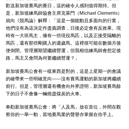
歡送新加坡賽馬的賽日，這的確令人感到值得期待。但
是，新加坡練馬師協會主席克萊門（Michael Clements）
就向《競馬論》解釋：「這是一個能動且多面向的行業，
他們沒有為這決定作盡責調查，日後必定會有反效果。現
時有一大班馬主，擁有一些現役馬匹，以及正接受隔離的
馬匹，還有那些剛購入的週歲馬。這裡很可能在數個月後
便倒閉。管理層期望繼續營運，但我相信練馬師會想定後
路，馬主又會問為何要繼續營運？」
新加坡賽馬公會有一樣東西是對的，這是上星期一的會議
的確帶來一些明確意向——沒有賽馬運動的新加坡將繼續
前行。但是，管理層還有機會向外界證明，新加坡賽馬餘
下的日子不會像一輛燒盡煤炭的火車。
奉勸新加坡賽馬公會：將「人及馬」放在首位，外間在觀
察你的一舉一動，當地賽馬業的聲譽亦掌握在你手上。