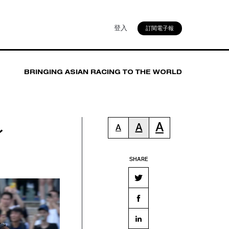
登入
訂閱電子報
BRINGING ASIAN RACING TO THE WORLD
身
A
A
A
SHARE