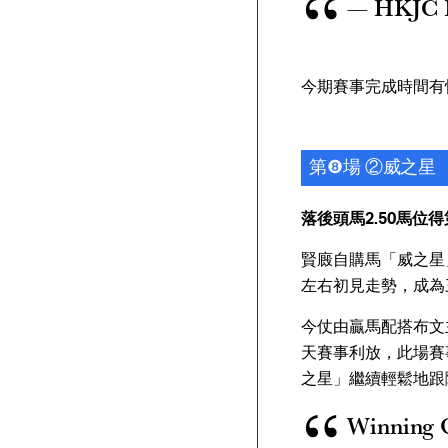
— HKJC 
今期賽事完成時間有快
第❽場 ②威之星
落後頭馬2.50馬位得
賢廄自購馬「威之星
左右初見走勢，成為
今仗由贏馬配搭布文
天賽事利放，此場賽
之星」繼續輕鬆地跟
Winning G