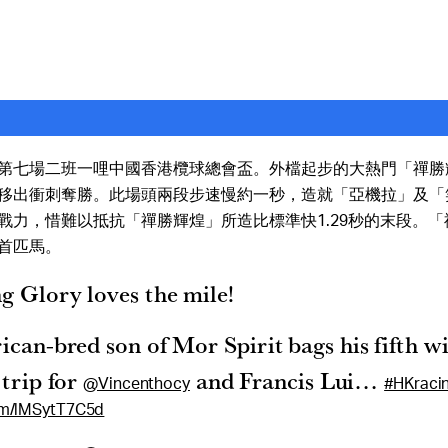
第七場二班一哩中國香港欖球總會盃。外檔起步的大熱門「禪勝
移出衝刺奪勝。此場頭兩段步速慢約一秒，造就「亞機拉」及「
戰力，惜難以抵抗「禪勝輝煌」所造比標準快1.29秒的末段。
首匹馬。
 Glory loves the mile!
can-bred son of Mor Spirit bags his fifth w
 trip for
and Francis Lui…
@Vincenthocy
#HKraci
com/lMSytT7C5d