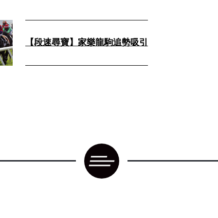
【段速尋寶】家樂龍駒追勢吸引