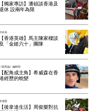
【獨家專訪】潘頓談香港及
退休 設兩年為限
郭米高
【香港英雄】馬主陳家樑談
及「金鎗六十」團隊
《競馬論》編輯部
【配角成主角】希威森在香
港經歷的蛻變
莫瑾賢
【後韋達生活】周俊樂對抗