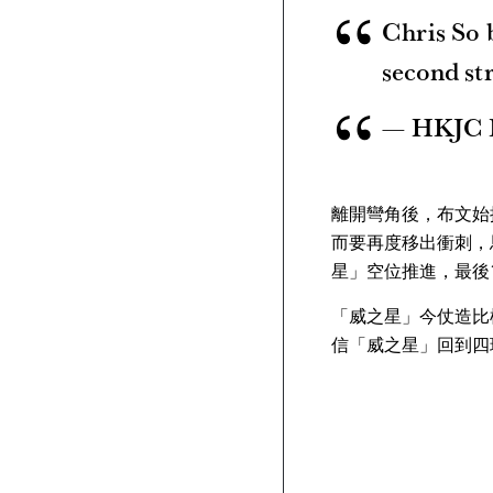
Chris So 
second st
— HKJC 
離開彎角後，布文始
而要再度移出衝刺，
星」空位推進，最後
「威之星」今仗造比
信「威之星」回到四