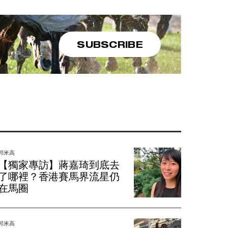
SUBSCRIBE
郭米高
【獨家專訪】蔣嘉琦到底去
了哪裡？香港賽馬界流星仍
在馬圈
郭米高