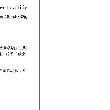
er to a tidy
.com/0HEuBkB2jg
金勝名駒」阻礙
速，給予「威之
復至贏馬水位，相