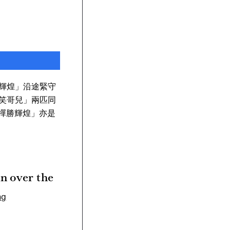
輝煌」沿途緊守
笑哥兒」兩匹同
「禪勝輝煌」亦是
in over the
ng