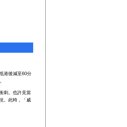
抵港後減至60分
。
衝刺。也許見當
況。此時，「威