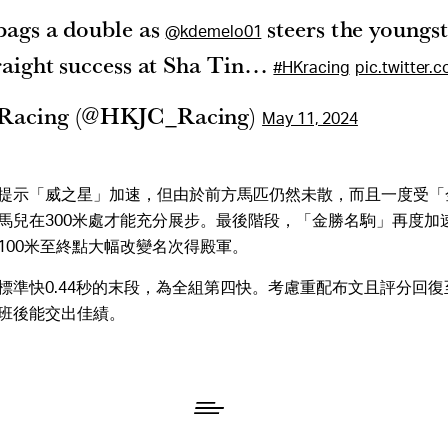
bags a double as
steers the youngst
@kdemelo01
raight success at Sha Tin…
#HKracing
pic.twitter
Racing (@HKJC_Racing)
May 11, 2024
提示「威之星」加速，但由於前方馬匹仍然未散，而且一度受「
馬兒在300米處才能充分展步。最後階段，「金勝名駒」再度加
100米至終點大幅改變名次得殿軍。
標準快0.44秒的末段，為全組第四快。考慮重配布文且評分回
班後能交出佳績。