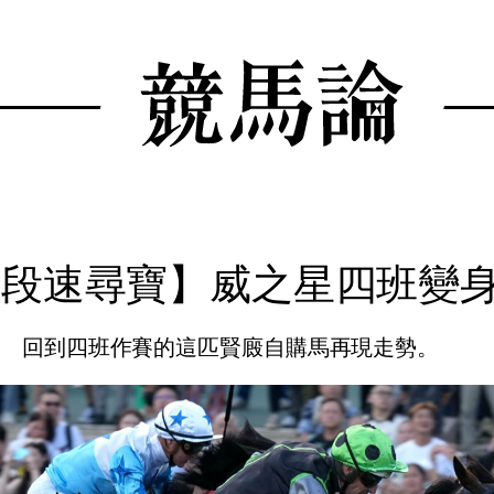
【段速尋寶】威之星四班變
回到四班作賽的這匹賢廄自購馬再現走勢。