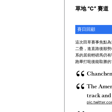
草地 “C” 賽道
賽日回顧
這次田草賽事焦點為
二疊，進直路後順勢
系的居前輕磅馬仍有
跑畢打吡後能取勝的
Chancheng
The Ameri
track and
pic.twitter.