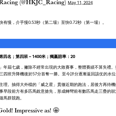
Racing (@HKJC_Racing)
May 11, 2024
有慢，介乎慢0.53秒（第二場）至快0.72秒（第一場）。
第四名；第四班 – 1400米；獨贏賠率：20
」年屆七歲，撇除不經常出現的大敗賽事，整體賽績不算失禮。
三四班升降機後於57分首奪一勝。至今評分逐漸返回該仗的水位
主理。抽得大外檔的「威之星」貫徹近期的跑法，居後方再待機
事早段前方有多匹馬銳意搶先，形成轉彎前有數匹馬走三疊的狀
隨馬群競跑。
old! Impressive as! 🤩