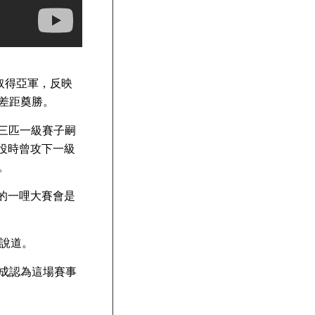
郎取得亞軍，反映
差距奠勝。
o）三匹一級賽子嗣
。服役時曾攻下一級
。
季的一哩大賽會是
成說道。
成認為這場賽事