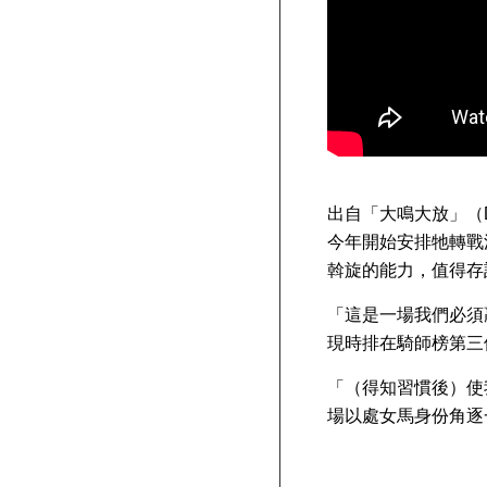
出自「大鳴大放」（Du
今年開始安排牠轉戰
斡旋的能力，值得存
「這是一場我們必須
現時排在騎師榜第三
「（得知習慣後）使
場以處女馬身份角逐一