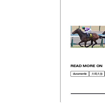
READ MORE ON
duramente
大鳴大放