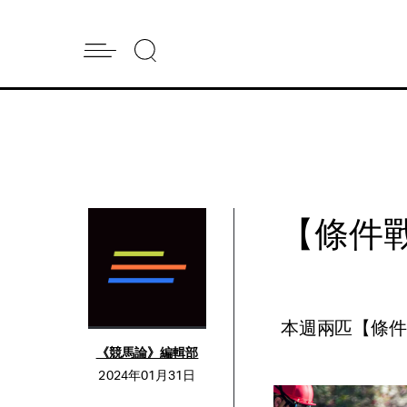
【條件戰
本週兩匹【條
《競馬論》編輯部
2024年01月31日