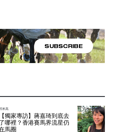
SUBSCRIBE
郭米高
【獨家專訪】蔣嘉琦到底去
了哪裡？香港賽馬界流星仍
在馬圈