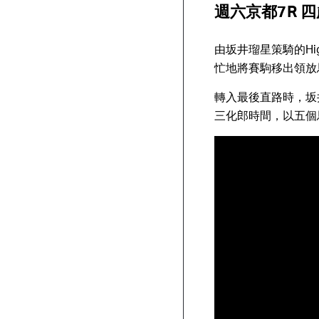
週六京都7R 四
由坂井瑠星策騎的Hi
忙地將賽駒移出領放
轉入最後直路時，坂井
三化郎時間，以五個