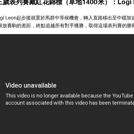
三歲表列賽藏紅花錦標（草地1400米）：Logi L
gi Leon起步後就置於馬群中等候機會，轉入直路移出至中檔
與領放賽駒的差距，終點追越所有對手獲勝，取得這場表列賽的勝