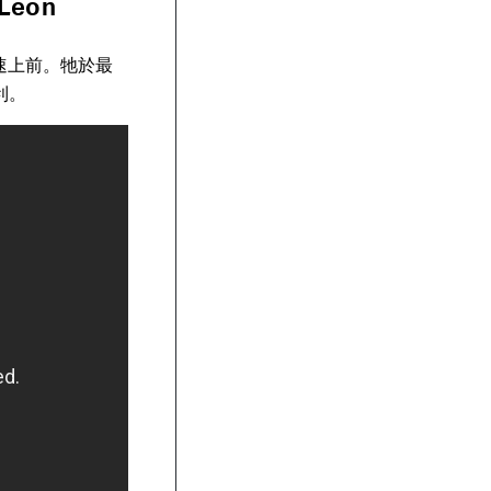
eon
加速上前。牠於最
利。