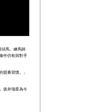
取得頭馬。練馬師
條件仍有與對手
的競賽習慣。」
」坂井瑠星為今