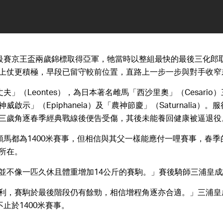
年於二級賽京王盃兩歲錦標取得亞軍，牠當時以整組最快的最後三化
上仗更積極，早段已留守較前位置，直路上一步一步與對手收窄
「醋丈夫」（Leontes），為日本著名雌馬「西沙里奧」（Cesari
啟示」（Epiphaneia）及「農神節慶」（Saturnalia）
三歲角逐春季經典戰線後便告受傷，其後未能養回健康被逼退役
n兩場頭馬都為1400米賽事，但相信與其父一樣能應付一哩賽事，春
所在。
並不像一匹久休且體重增加14公斤的賽駒。」賽後騎師三浦皇
利，賽駒於最後階段仍有餘勁，相信增程角逐亦合適。」三浦皇
力不止於1400米賽事。