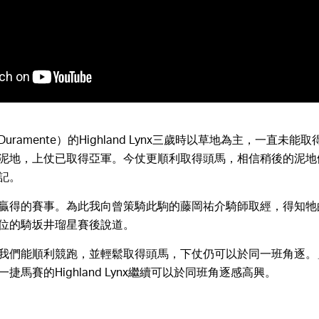
ramente）的Highland Lynx三歲時以草地為主，一直未能
泥地，上仗已取得亞軍。今仗更順利取得頭馬，相信稍後的泥地
記。
贏得的賽事。為此我向曾策騎此駒的藤岡祐介騎師取經，得知牠
位的騎坂井瑠星賽後說道。
我們能順利競跑，並輕鬆取得頭馬，下仗仍可以於同一班角逐。
捷馬賽的Highland Lynx繼續可以於同班角逐感高興。