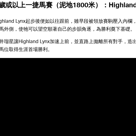
歲或以上一捷馬賽（泥地1800米）：Highland 
ghland Lynx起步後便如以往跟前，雖早段被領放賽駒壓入內
馬外側，使牠可以望空順著自己的步韻角逐，為勝利奠下基礎。
瑠星讓Highland Lynx加速上前，並直路上拋離所有對手，
馬位取得生涯首場勝利。