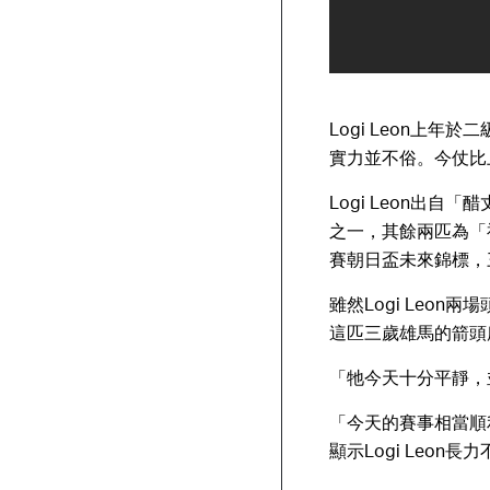
Logi Leon上
實力並不俗。今仗比
Logi Leon出自
之一，其餘兩匹為「神威
賽朝日盃未來錦標，
雖然Logi Leo
這匹三歲雄馬的箭頭
「牠今天十分平靜，
「今天的賽事相當順
顯示Logi Leon長