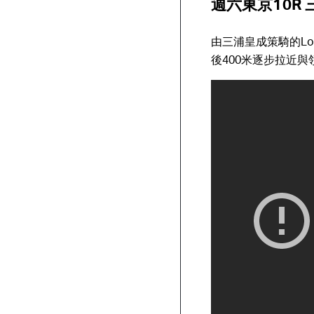
週六東京10R 
由三浦皇成策騎的Lo
後400米逐步拉近