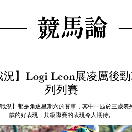
況】Logi Leon展凌厲後
列列賽
件戰況】都是角逐星期六的賽事，其中一匹於三歲表
歲的好表現，其級際賽的表現令人期待。